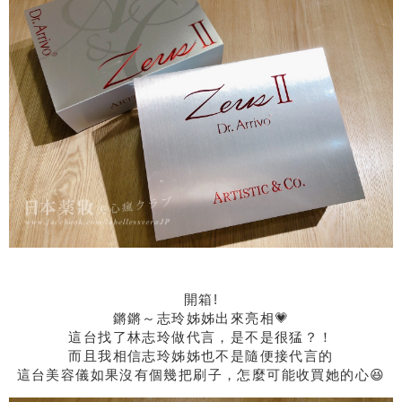
開箱!
鏘鏘～志玲姊姊出來亮相💗
這台找了林志玲做代言，是不是很猛？！
而且我相信志玲姊姊也不是隨便接代言的
這台美容儀如果沒有個幾把刷子，怎麼可能收買她的心😆