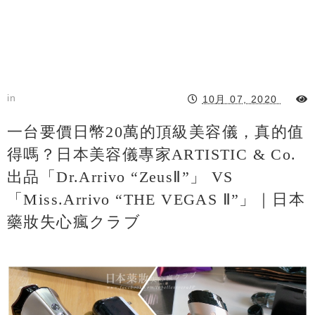
in
10月 07, 2020
一台要價日幣20萬的頂級美容儀，真的值
得嗎？日本美容儀專家ARTISTIC & Co.
出品「Dr.Arrivo “ZeusⅡ”」 VS
「Miss.Arrivo “THE VEGAS Ⅱ”」｜日本
藥妝失心瘋クラブ