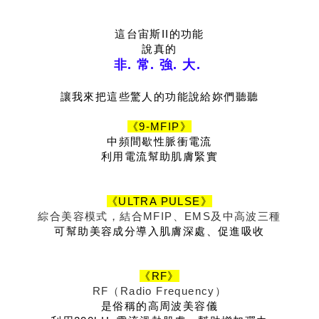
這台宙斯II的功能
說真的
非. 常. 強. 大.
讓我來把這些驚人的功能說給妳們聽聽
《9-MFIP》
中頻間歇性脈衝電流
利用電流幫助肌膚緊實
《ULTRA PULSE》
綜合美容模式，結合MFIP、EMS及中高波三種
可幫助美容成分導入肌膚深處、促進吸收
《RF》
RF（Radio Frequency）
是俗稱的高周波美容儀