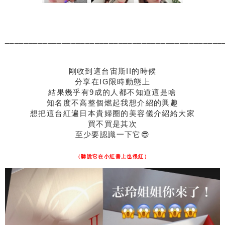
______________________________________________
剛收到這台宙斯II的時候
分享在IG限時動態上
結果幾乎有9成的人都不知道這是啥
知名度不高整個燃起我想介紹的興趣
想把這台紅遍日本貴婦圈的美容儀介紹給大家
買不買是其次
至少要認識一下它😎
（聽說它在小紅書上也很紅）