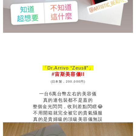
「Dr.Arrivo “ZeusⅡ”」
#宙斯美容儀II
(日本製，200,000円)
一台6萬台幣左右的美容儀
真的連包裝都不是蓋的
整個金光閃閃，收到差點閃瞎😂
不用開箱就完全被它的貴氣懾服
真的是貴婦級的頂級美容儀無誤