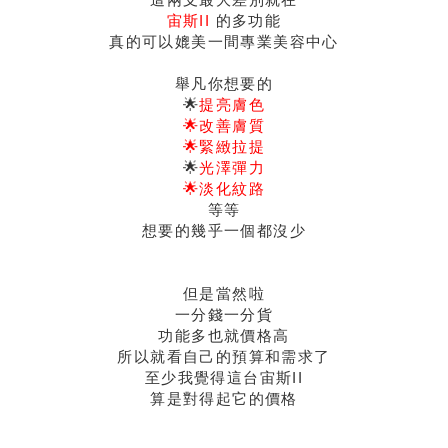
宙斯II
的多功能
真的可以媲美一間專業美容中心
舉凡你想要的
🌟
提亮膚色
🌟改善膚質
🌟緊緻拉提
🌟
光澤彈力
🌟淡化紋路
等等
想要的幾乎一個都沒少
但是當然啦
一分錢一分貨
功能多也就價格高
所以就看自己的預算和需求了
至少我覺得這台宙斯II
算是對得起它的價格