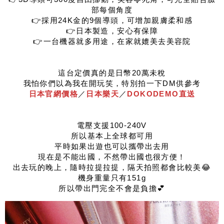
部每個角度
👉採用24K金的9個導頭，可增加親膚柔和感
👉日本製造，安心有保障
👉一台機器就多用途，在家就媲美去美容院
這台定價真的是日幣20萬未稅
我怕你們以為我在開玩笑，特別拍一下DM供參考
日本官網價格
／
日本樂天
／
DOKODEMO直送
電壓支援100-240V
所以基本上全球都可用
平時如果出遊也可以攜帶出去用
現在是不能出國，不然帶出國也很方便！
出去玩的晚上，隨時拉提拉提，隔天拍照都會比較美😂
機身重量只有151g
所以帶出門完全不會是負擔💕