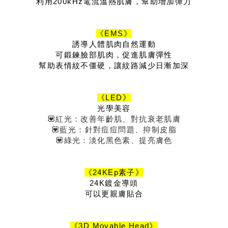
利用200kHz電流溫熱肌膚，幫助增加彈力
《EMS》
誘導人體肌肉自然運動
可鍛鍊臉部肌肉，促進肌膚彈性
幫助表情紋不僵硬，讓紋路減少日漸加深
《LED》
光學美容
💟紅光：改善年齡肌、對抗衰老肌膚
💟藍光：針對痘痘問題、抑制皮脂
💟綠光：淡化黑色素、提亮膚色
《24KEp素子》
24K鍍金導頭
可以更親膚貼合
《3D Movable Head》