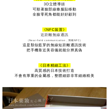
3D立體導頭
可順著臉部線條服貼移動
全臉零死角都能好好顧到
《NFC裝置》
近距離無線通訊
（Near-field communication，簡稱NFC）
這是類似藍芽的無線短距離通訊技術
把手機靠近美容儀就能分辨真偽
《日本精細工法》
高質感的日本技術打造
不會有厚重的金屬感，整體細節非常細緻精美