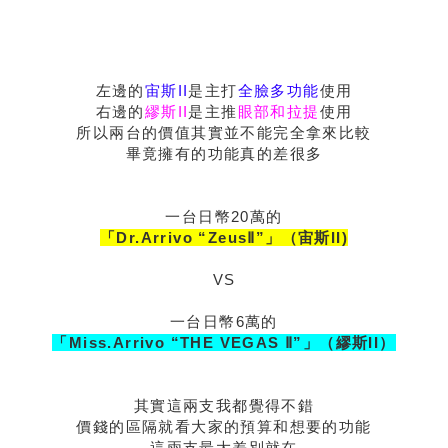
左邊的
宙斯II
是主打
全臉多功能
使用
右邊的
繆斯II
是主推
眼部和拉提
使用
所以兩台的價值其實並不能完全拿來比較
畢竟擁有的功能真的差很多
一台日幣20萬的
「Dr.Arrivo “ZeusⅡ”」（宙斯II)
VS
一台日幣6萬的
「Miss.Arrivo “THE VEGAS Ⅱ”」（繆斯II）
其實這兩支我都覺得不錯
價錢的區隔就看大家的預算和想要的功能
這兩支最大差別就在