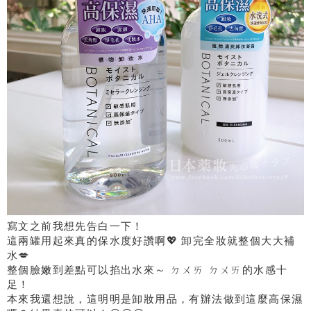
寫文之前我想先告白一下！
這兩罐用起來真的保水度好讚啊💖 卸完全妝就整個大大補
水💋
整個臉嫩到差點可以掐出水來～ ㄉㄨㄞ ㄉㄨㄞ的水感十
足！
本來我還想說，這明明是卸妝用品，有辦法做到這麼高保濕