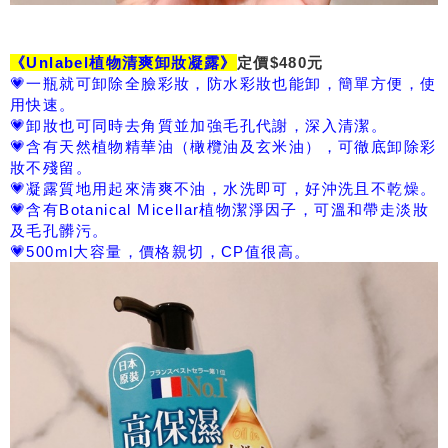
《Unlabel植物清爽卸妝凝露》
定價$480元
💗
一瓶就可卸除全臉彩妝，防水彩妝也能卸，簡單方便，使
用快速。
💗
卸妝也可同時去角質並加強毛孔代謝，深入清潔。
💗
含有天然植物精華油（橄欖油及玄米油），可徹底卸除彩
妝不殘留。
💗
凝露質地用起來清爽不油，水洗即可，好沖洗且不乾燥。
💗
含有Botanical Micellar植物潔淨因子，可溫和帶走淡妝
及毛孔髒污。
💗500ml大容量，價格親切，CP值很高。