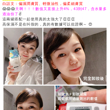
白話文：偏濕潤膚質、輕微油性，偏柔細膚質
😱😱😱
天啊！！！數值又直接上升4%，43到47，含水量多
過油份了
✌
這兩罐搭配一起使用真的太強大了👏👏👏
高保濕不是在叫假的，真的有數據可以佐證啊～ 😍