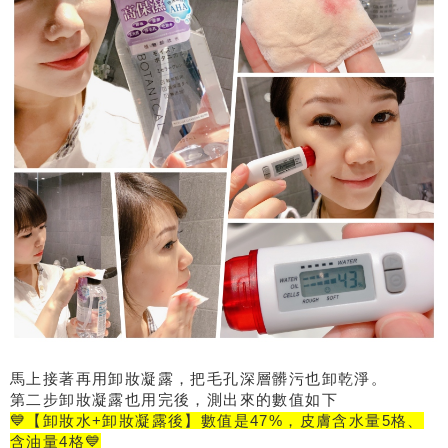
馬上接著再用卸妝凝露，把毛孔深層髒污也卸乾淨。
第二步卸妝凝露也用完後，測出來的數值如下
💙【卸妝水+卸妝凝露後】數值是47%，皮膚含水量5格、
含油量4格💙