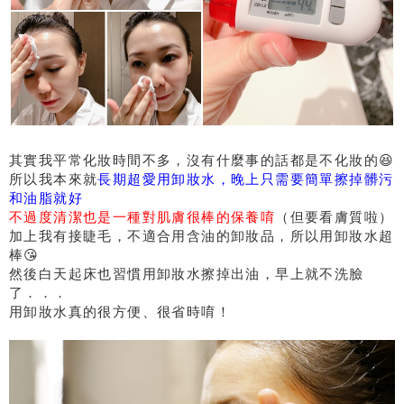
其實我平常化妝時間不多，沒有什麼事的話都是不化妝的😆
所以我本來就
長期超愛用卸妝水，晚上只需要簡單擦掉髒污
和油脂就好
不過度清潔也是一種對肌膚很棒的保養唷
（但要看膚質啦）
加上我有接睫毛，不適合用含油的卸妝品，所以用卸妝水超
棒😘
然後白天起床也習慣用卸妝水擦掉出油，早上就不洗臉
了．．．
用卸妝水真的很方便、很省時唷！