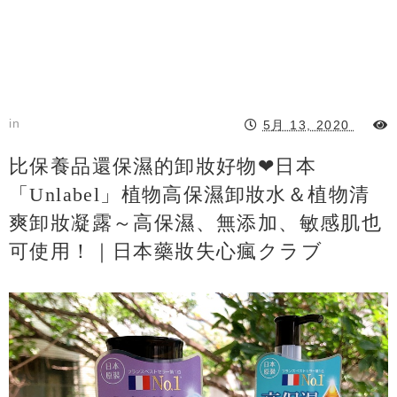
in
5月 13, 2020
比保養品還保濕的卸妝好物❤日本
「Unlabel」植物高保濕卸妝水＆植物清
爽卸妝凝露～高保濕、無添加、敏感肌也
可使用！｜日本藥妝失心瘋クラブ