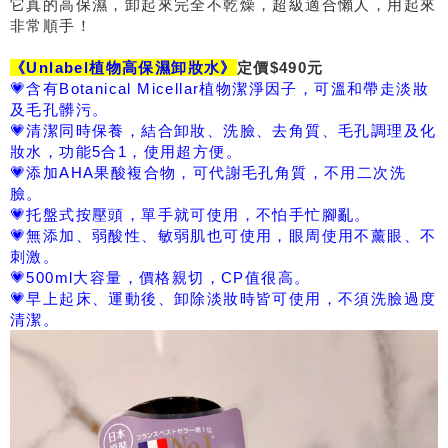
它真的高保濕，卸起來完全不乾燥，超級適合懶人，用起來
非常順手！
《Unlabel植物高保濕卸妝水》
定價$490元
💗
含有Botanical Micellar植物潔淨因子，可溫和帶走淡妝
及毛孔髒污。
💗
清潔同時保養，結合卸妝、洗臉、去角質、毛孔調理及化
妝水，功能5合1，使用超方便。
💗
添加AHA果酸複合物，可代謝毛孔角質，不用二次洗
臉。
💗
托盤式按壓頭，單手就可使用，不怕手忙腳亂。
💗
無添加、弱酸性、敏弱肌也可使用，眼周使用不薰眼、不
刺激。
💗
500ml大容量，價格親切，CP值很高。
💗
早上起床、運動後、卸除淡妝時皆可使用，不須洗臉過度
清潔。