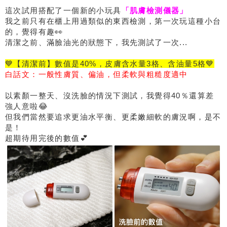
這次試用搭配了一個新的小玩具
「肌膚檢測儀器」
我之前只有在櫃上用過類似的東西檢測，第一次玩這種小台
的，覺得有趣👀
清潔之前、滿臉油光的狀態下，我先測試了一次...
💙【清潔前】數值是40%，皮膚含水量3格、含油量5格💙
白話文：一般性膚質、偏油，但柔軟與粗糙度適中
以素顏一整天、沒洗臉的情況下測試，我覺得40％還算差
強人意啦😂
但我們當然要追求更油水平衡、更柔嫩細軟的膚況啊，是不
是！
超期待用完後的數值💕