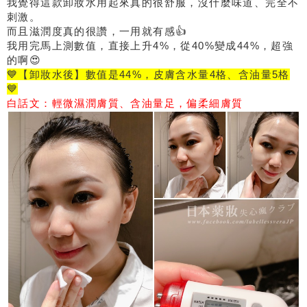
我覺得這款卸妝水用起來真的很舒服，沒什麼味道、完全不
刺激。
而且滋潤度真的很讚，一用就有感👍
我用完馬上測數值，直接上升4%，從40%變成44%，超強
的啊😍
💙【卸妝水後】數值是44%，皮膚含水量4格、含油量5格
💙
白話文：輕微濕潤膚質、含油量足，偏柔細膚質