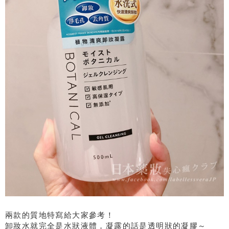
兩款的質地特寫給大家參考！
卸妝水就完全是水狀液體，凝露的話是透明狀的凝膠～