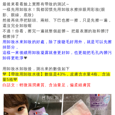
最後來看看臉上實際有帶妝的測試～
一樣先用卸妝水！我都習慣先用卸妝水擦掉眼周彩妝(眼
影、眼線、底妝)
然後再依序把額頭、兩頰、下巴也擦一擦，只是先擦一遍，
還沒完全卸妝喔
不過！你看，擦完一遍就整個超髒～ 把最表層的妝和髒汙
都擦掉了
用卸妝水來卸妝的好處，除了接睫毛好用外，就是可以先擦
掉部分，
這樣一來後續用卸妝凝露就會更好卸，也更能把毛孔內髒污
卸得更乾淨
💗
用卸妝水卸妝後，測出來的數值如下
💙【帶妝用卸妝水後】數值是43%，皮膚含水量4格、含油
量5格💙
白話文：輕微濕潤膚質、含油量足，偏柔細膚質