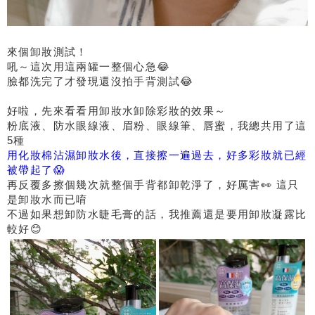
來個卸妝測試！
吼～這次用這兩罐一整個心急😂
臉都洗完了才發現還沒拍手背測試😂
好啦，先來看看用卸妝水卸除彩妝的效果～
粉底液、防水眼線液、眉粉、眼線筆、唇蜜，我總共用了這
5種
用化妝棉沾濕卸妝水後，直接擦一遍過去，好多彩妝就已經
被帶起了😱
再反覆多擦個幾次就整個手背都卸乾淨了，好厲害👀 這只
是卸妝水而已唷
不過如果想卸防水睫毛膏的話，我推薦還是要用卸妝凝露比
較好😊