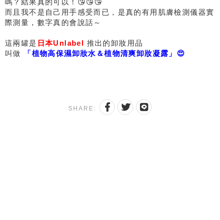
嗎？結果真的可以！😘😘😘
而且我不是自己用手感受而已，是真的有用肌膚檢測儀器實
際測量，數字真的會說話～
這兩罐是
日本Unlabel
推出的卸妝用品
叫做
「植物高保濕卸妝水＆植物清爽卸妝凝露」😍
SHARE: