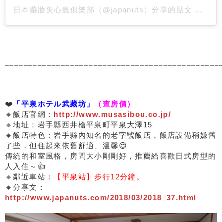
日本藥妝失心瘋俱樂部
（@japanuts）分享的貼文 於
PDT
______________________________________________
❤️
「平泉ホテル武藏坊」
（查房價）
🔸飯店官網：
http://www.musasibou.co.jp/
🔸地址：岩手縣西井槍平泉町平泉大澤15
🔸飯店特色：岩手縣內知名的老字號飯店，飯店設備稍嫌舊
了些，但住起來依舊舒適、溫馨😍
傳統的和室風格，房間大小剛剛好，推薦給喜歡日式房型的
人入住～👍
🔸鄰近車站：
【平泉站】步行
12分鐘。
🔸分享文：
http://www.japanuts.com/2018/03/2018_37.html