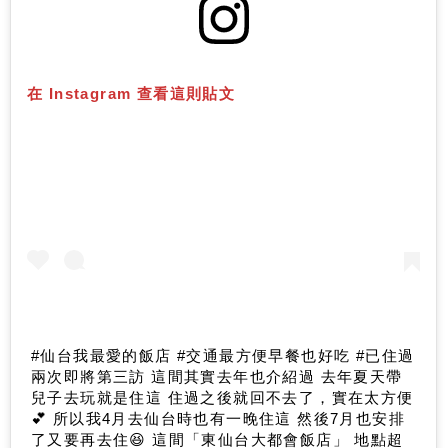
在 Instagram 查看這則貼文
#仙台我最愛的飯店 #交通最方便早餐也好吃 #已住過
兩次即將第三訪 這間其實去年也介紹過 去年夏天帶
兒子去玩就是住這 住過之後就回不去了，實在太方便
💕 所以我4月去仙台時也有一晚住這 然後7月也安排
了又要再去住😆 這間「東仙台大都會飯店」 地點超