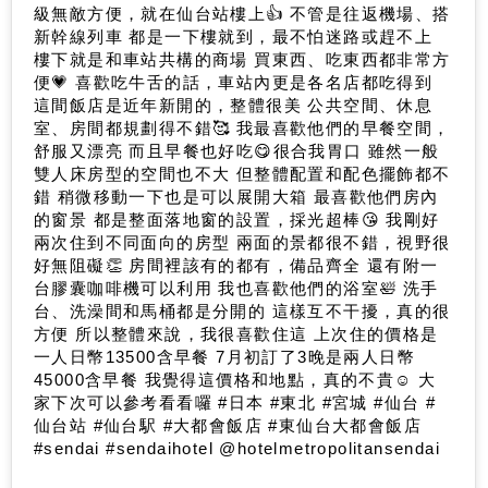
級無敵方便，就在仙台站樓上👍 不管是往返機場、搭
新幹線列車 都是一下樓就到，最不怕迷路或趕不上
樓下就是和車站共構的商場 買東西、吃東西都非常方
便💗 喜歡吃牛舌的話，車站內更是各名店都吃得到
這間飯店是近年新開的，整體很美 公共空間、休息
室、房間都規劃得不錯🥰 我最喜歡他們的早餐空間，
舒服又漂亮 而且早餐也好吃😋很合我胃口 雖然一般
雙人床房型的空間也不大 但整體配置和配色擺飾都不
錯 稍微移動一下也是可以展開大箱 最喜歡他們房內
的窗景 都是整面落地窗的設置，採光超棒😘 我剛好
兩次住到不同面向的房型 兩面的景都很不錯，視野很
好無阻礙👏 房間裡該有的都有，備品齊全 還有附一
台膠囊咖啡機可以利用 我也喜歡他們的浴室🛀 洗手
台、洗澡間和馬桶都是分開的 這樣互不干擾，真的很
方便 所以整體來說，我很喜歡住這 上次住的價格是
一人日幣13500含早餐 7月初訂了3晚是兩人日幣
45000含早餐 我覺得這價格和地點，真的不貴☺️ 大
家下次可以參考看看囉 #日本 #東北 #宮城 #仙台 #
仙台站 #仙台駅 #大都會飯店 #東仙台大都會飯店
#sendai #sendaihotel @hotelmetropolitansendai