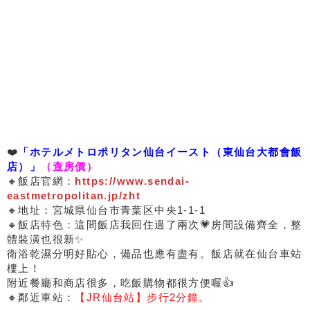
❤️
「ホテルメトロポリタン仙台イースト（東仙台大都會飯
店）」
（查房價）
🔸飯店官網：
https://www.sendai-
eastmetropolitan.jp/zht
🔸地址：宮城県仙台市青葉区中央1-1-1
🔸飯店特色：這間飯店我回住過了兩次💗房間設備齊全，整
體裝潢也很新✨
衛浴乾濕分明好貼心，備品也應有盡有。飯店就在仙台車站
樓上！
附近餐廳和商店很多，吃飯購物都很方便喔👍
🔸鄰近車站：
【JR仙台站】步行2分鐘。