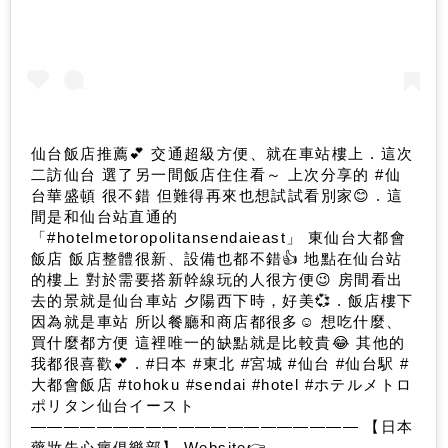
仙台飯店推薦💕 交通超級方便、就在車站樓上 . 這次
二訪仙台 選了另一間飯店住住看～ 上次分享的 #仙
台華盛頓 很不錯 但難得再來也想試試看別家😊 . 這
間是和仙台站直通的
「#hotelmetoropolitansendaieast」 東仙台大都會
飯店 飯店整體很新、設備也都不錯👍 地點在仙台站
的樓上 對於需要搭新幹線玩的人很方便😉 房間看出
去的景就是仙台車站 夕陽西下時，好美💞 . 飯店樓下
因為就是車站 所以餐廳和商店都很多☺️ 想吃什麼、
買什麼都方便 這裡唯一的缺點就是比較貴😂 其他的
我都很喜歡💕 . #日本 #東北 #宮城 #仙台 #仙台駅 #
大都會飯店 #tohoku #sendai #hotel #ホテルメトロ
ポリタン仙台イースト
———————————————————— 【日本
藥妝失心瘋俱樂部】 Website👉