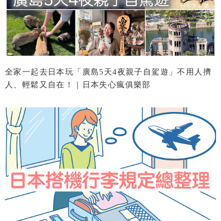
全家一起去日本玩「廣島5天4夜親子自駕遊」不用人擠
人、輕鬆又自在！｜日本失心瘋俱樂部