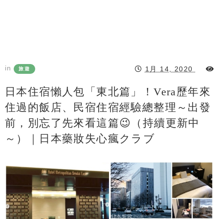
in
1月 14, 2020
旅遊
日本住宿懶人包「東北篇」！Vera歷年來
住過的飯店、民宿住宿經驗總整理～出發
前，別忘了先來看這篇😉（持續更新中
～）｜日本藥妝失心瘋クラブ