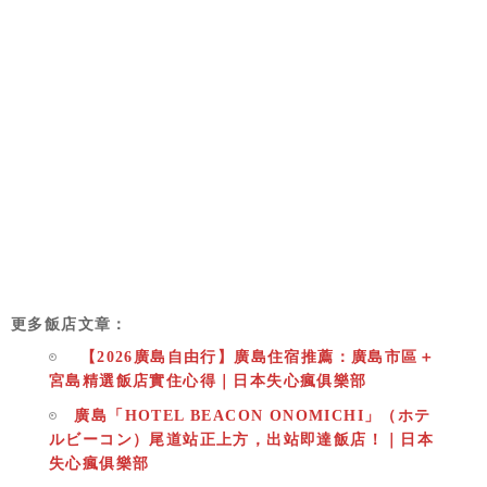
更多飯店文章：
【2026廣島自由行】廣島住宿推薦：廣島市區＋
宮島精選飯店實住心得｜日本失心瘋俱樂部
廣島「HOTEL BEACON ONOMICHI」（ホテ
ルビーコン）尾道站正上方，出站即達飯店！｜日本
失心瘋俱樂部