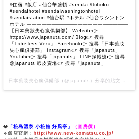
#住宿 #飯店 #仙台華盛頓 #sendai #tohoku
#sendaihotel #sendaiwashingtonhotel
#sendaistation #仙台駅 #ホテル #仙台ワシントン
ホテル ————————————————————
【日本藥妝失心瘋俱樂部】 Website👉
https://www.japanuts.com/ Blog👉 搜尋
「Labelless Vera」 Facebook👉 搜尋「日本藥妝
失心瘋俱樂部」 Instagram👉 搜尋「japanuts」
Youtube👉 搜尋「japanuts」 LINE@帳號👉 搜尋
@japanuts 蝦皮賣場👉 搜尋「japanuts」
————————————————————
日本藥妝失心瘋俱樂部
（@japanuts）分享的貼文 於
PST
______________________________________________
❤️
「松島溫泉 小松館 好風亭」
（查房價）
🔸飯店官網：
http://www.new-komatsu.co.jp/