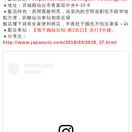
🔸地址：宮城縣仙台市青葉區中央4-10-8
🔸飯店特色：房間寬敞明亮，浴室內的空間規劃也不錯💯地
點方便，距離仙台車站相當近😄
飯店樓下就有全家便利商店，半夜肚子餓也不怕沒著落～👍
🔸鄰近車站：
【地下鐵仙台站 南2出口】步行3分鐘。
🔸分享文：
http://www.japanuts.com/2018/03/2018_37.html