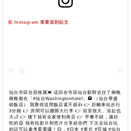
在 Instagram 查看這則貼文
仙台市區住宿推薦💓 這回在市區仙台駅附近住了兩晚
兩晚都在「#仙台Washingtonhotel」🏨 （仙台華盛
頓飯店） 我覺得這間飯店還不錯👍 👉 距離車站步行
3分鐘 👉 房間可以攤開大行李 👉 浴室很大、浴缸也
大🛁 👉 樓下就有全家便利商店 👉 早餐不錯，滿好
吃的😋 我有拍影片和照片分享給你們 下次去仙台玩
的話可以參考看看囉！😊 . #日本 #東北 #宮城 #仙台