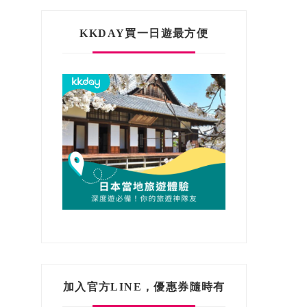
KKDAY買一日遊最方便
加入官方LINE，優惠券隨時有