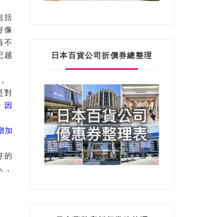
保
包括
好像
再不
紀越
日本百貨公司折價券總整理
，
是對
，因
增加
好的
人，