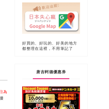
好買的、好玩的、好美的地方
都整理在這裡，不用筆記了
唐吉軻德優惠券
1日為
此優