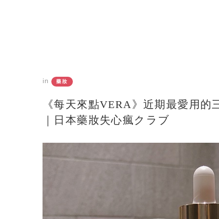
in
藥妝
《每天來點VERA》近期最愛用的三款
｜日本藥妝失心瘋クラブ