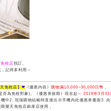
E免稅店
預訂。
底，記得多利用～
E樂天免稅店】❤
《優惠內容》
購物滿10,000~30,000日幣，
是否為免稅對象)。
《優惠券效期》現在起～
2019年3月3
手機中
2. 現場購物結帳時直接出示手機內此優惠券畫面
3. 
僅限樂天免稅店銀座店使用，