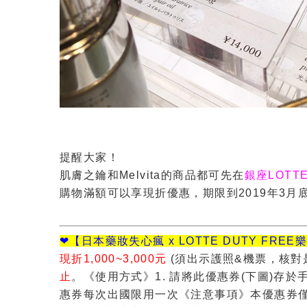
提醒大家！
肌膚之鑰和Melvita的商品都可先在
銀座LOTT
購物滿額可以享現折優惠，期限到2019年3月
❤【日本藥妝失心瘋 x LOTTE DUTY FRE
現折1,000~3,000元
(須出示護照&機票，核對
止
。
《使用方式》
1. 請將此優惠券(下圖)存於
惠券每次出國限用一次
《注意事項》本優惠券