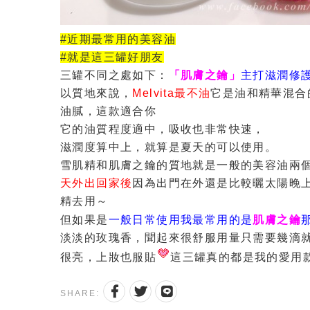
#近期最常用的美容油
#就是這三罐好朋友
三罐不同之處如下：
「肌膚之鑰」
主打滋潤修
以質地來說，
Melvita最不油
它是油和精華混合
油膩，這款適合你
它的油質程度適中，吸收也非常快速，
滋潤度算中上，就算是夏天的可以使用。
雪肌精和肌膚之鑰的質地就是一般的美容油
兩
天外出回家後
因為出門在外還是比較曬太陽
晚
精去用～
但如果是
一般日常使用
我最常用的是
肌膚之鑰
淡淡的玫瑰香，聞起來很舒服
用量只需要幾滴
很亮，上妝也服貼
這三罐真的都是我的愛用
SHARE: