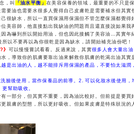
念，叫
「油水平衡」
在美容保養的領域，最重要的不只是
造需要油也需要水
很多人覺得自己皮膚乾是需要補水
但其實
自己很缺水，所以一直買保濕用保濕
但不管怎麼保濕都覺得
一位美容師，他直接點出我缺油的問題
而且還直接說如果我
是因為嚇到所以開始用油，但也因此接觸了美容油…
其實年
後
所以不要再以為你很乾是因為缺水，請開始補充油份吧！
?》
可以慢慢嘗試看看。
反過來說，其實
很多人會大量出油
夠水，導致你的肌膚要靠出油來解救你肌膚的乾渴
出油其實
以
越是出油的人，越不能排斥用保濕的產品，
不要怕太滋潤
可以洗臉後使用，當作保養品的前導。
2. 可以化妝水後使用，
澡，更幫助吸收。
會有一部分，但其實不重要，因為油比較好。
但前提是要買
霜更親膚的型態，所以更好吸收。
但如果皮膚是特殊狀況的