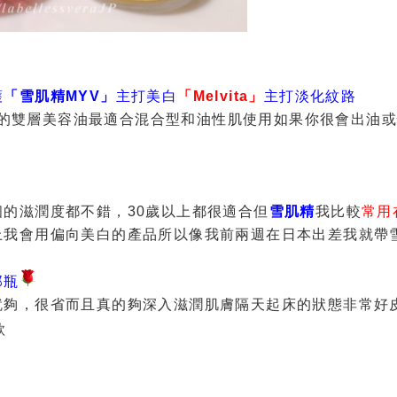
護
「雪肌精MYV」
主打美白
「Melvita」
主打淡化紋路
的雙層美容油
最適合混合型和油性肌使用
如果你很會出油
個的滋潤度都不錯，30歲以上都很適合
但
雪肌精
我比較
常用
上我會用偏向美白的產品
所以像我前兩週在日本出差
我就帶
那瓶
就夠，很省
而且真的夠深入滋潤肌膚
隔天起床的狀態非常好
款