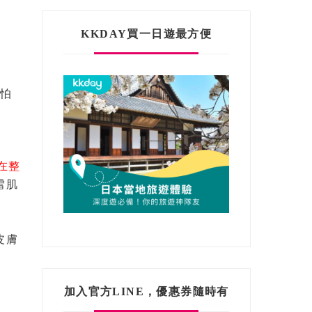
KKDAY買一日遊最方便
或怕
在整
雪肌
皮膚
加入官方LINE，優惠券隨時有