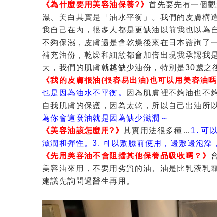
《為什麼要用美容油保養?》
首先要先有一個觀
濕、美白
其實是「油水平衡」。
我們的皮膚構
我自己在內，很多人都是更缺油
以前我也以為
不夠保濕，皮膚還是會乾燥
後來在日本諮詢了
補充油份，乾燥和細紋都會加倍出現
我承認我
大，我們的肌膚就越缺少油份，特別是30歲之
《我的皮膚很油(很容易出油)也可以用美容油嗎
也是因為油水不平衡。
因為肌膚裡不夠油也不
自我肌膚的保護，因為太乾，所以自己出油
所
為你會這麼油就是因為缺少滋潤～
《美容油該怎麼用?》
其實用法很多種…
1. 
滋潤和彈性。
3. 可以敷臉前使用，邊敷邊泡
《先用美容油不會阻擋其他保養品吸收嗎？》
美容油來用，不要用劣質的油。
油是比乳液乳
建議先詢問過醫生再用。