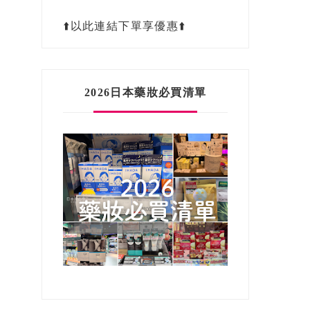
⬆️以此連結下單享優惠⬆️
2026日本藥妝必買清單