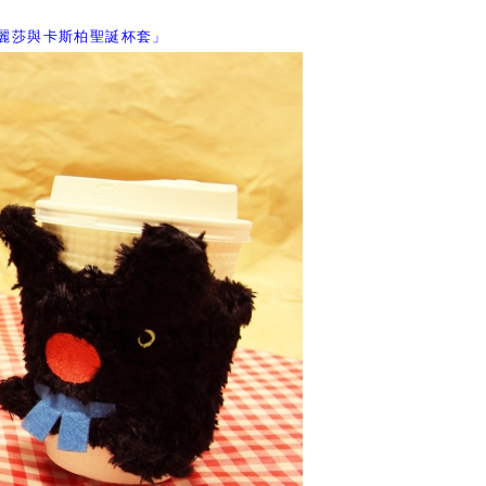
麗莎與卡斯柏聖誕杯套」