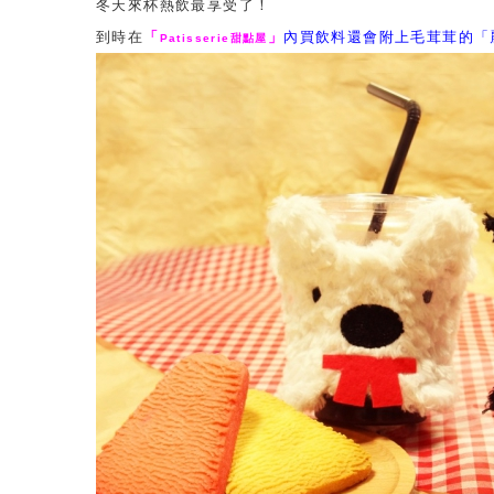
冬天來杯熱飲最享受了！
到時在
「
」
內買飲料還會附上毛茸茸的「
Patisserie甜點屋