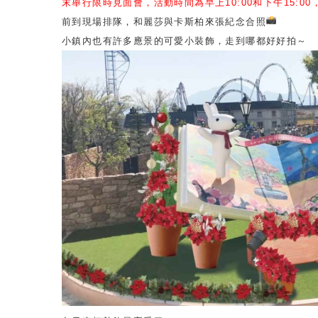
末舉行限時見面會，
活動時間為早上
10:00
和下午
15:00
前到現場
排隊，和麗莎與卡斯柏來張紀念合照
小鎮內也有許多應景的可愛小裝飾，走到哪都好好拍～