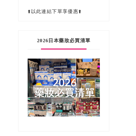
⬆️以此連結下單享優惠⬆️
2026日本藥妝必買清單