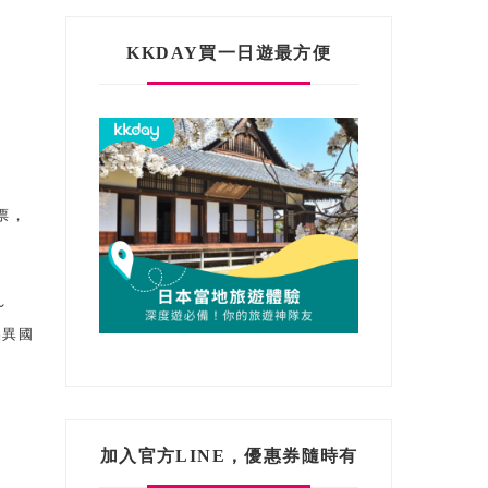
KKDAY買一日遊最方便
票，
～
濃異國
加入官方LINE，優惠券隨時有