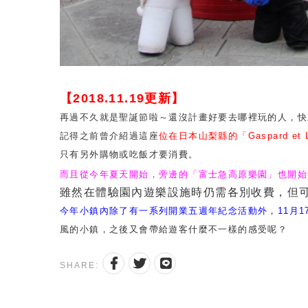
【2018.11.19更新】
再過不久就是聖誕節啦～還沒計畫好要去哪裡玩的人，快
記得之前曾介紹過這座
位在日本山梨縣的「
Gaspard et 
只有另外購物或吃飯才要消費。
而且
從今年夏天開始，旁邊的「富士急高原樂園」也開始
雖然在體驗園內遊樂設施時仍需各別收費，但
今年小鎮內除了有一系列開業五週年紀念活動外，
11
月
1
風的小鎮，之後又會帶給遊客什麼不一樣的感受呢？
SHARE: