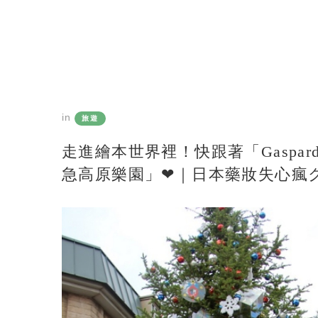
in
旅遊
走進繪本世界裡！快跟著「Gaspar
急高原樂園」❤｜日本藥妝失心瘋