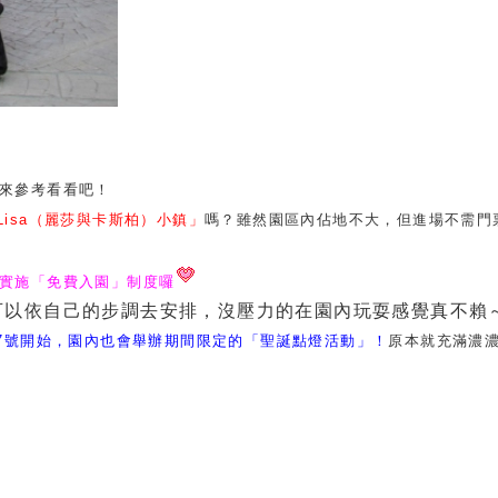
來參考看看吧！
Lisa
（麗莎與卡斯柏）小鎮」
嗎？
雖然園區內佔地不大，但進場不需門
實施「免費入園」制度囉
可以依自己的步調去安排，沒壓力的在園內玩耍感覺真不賴
7
號開始，園內也會舉辦期間限定的「聖誕點燈活動」！
原本就充滿濃