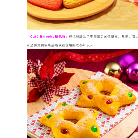
「Café Brioche麵包坊」
裡也設計出了季節限定的聖誕樹、星星、雪
看是要買回飯店品嚐或在現場開吃都可以～