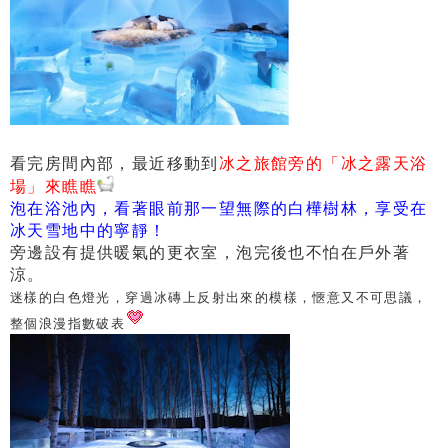
看完房間內部，最近移動到
冰之旅館旁的「冰之露天浴
場」來瞧瞧
泡在浴池內，看著眼前那一望無際的白樺樹林，享受在
冰天雪地中的寧靜！
旁邊設有提供暖氣的更衣室，泡完後也不怕在戶外著
涼。
迷樣的白色燈光，穿過冰磚上反射出來的模樣，愜意又不可思議，
整個浪漫指數破表