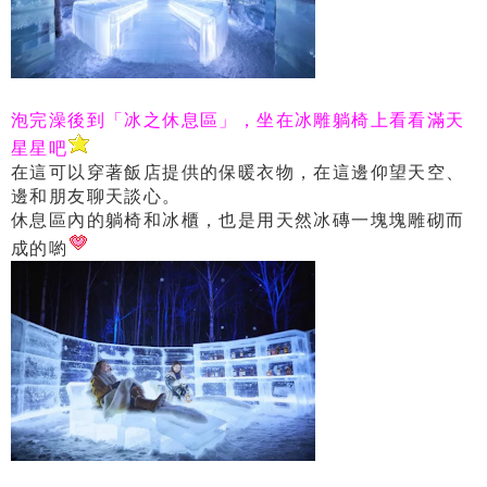
泡完澡後到「冰之休息區」，坐在冰雕躺椅上看看滿天
星星吧
在這可以穿著飯店提供的保暖衣物，在這邊仰望天空、
邊和朋友聊天談心。
休息區內的躺椅和冰櫃，也是用天然冰磚一塊塊雕砌而
成的喲