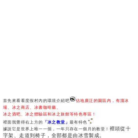
首先來看看度假村內的環境介紹吧
佔地廣泛的園區內，
有溜冰
場、冰之商店、冰書咖啡廳、
冰之酒吧、冰之體驗區和冰之旅館等特色專區！
裡面我覺得右上方的
「冰之教堂」
最有特色
裡頭從十
據說它是世界上唯一一個，一年只存在一個月的教堂！
字架、走道到椅子，全部都是由冰雪製成。