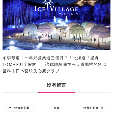
冬季限定！一年只營業這三個月？！北海道「星野
TOMAMU度假村」，讓你體驗睡在冰天雪地裡的急凍
世界｜日本藥妝失心瘋クラブ
沒有留言
較新的文章
首頁
較舊的文章