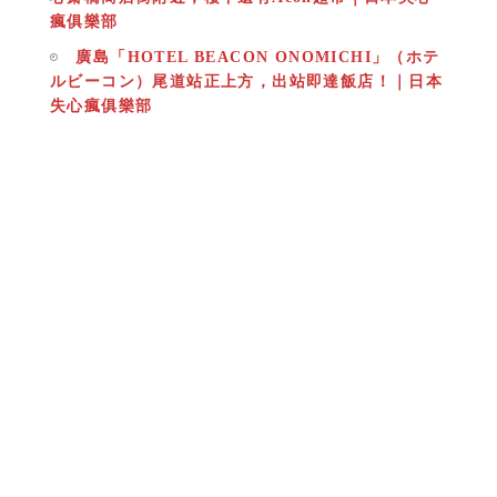
瘋俱樂部
廣島「HOTEL BEACON ONOMICHI」（ホテ
ルビーコン）尾道站正上方，出站即達飯店！｜日本
失心瘋俱樂部