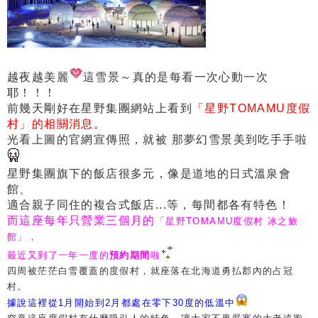
越夜越美麗
這雪景～真的是每看一次心動一次
耶！！！
前幾天剛好在星野集團網站上看到
「星野TOMAMU度假
村」的相關消息
。
光看上圖的官網宣傳照，就被 那夢幻雪景美到吃手手啦
星野集團旗下的飯店很多元，像是道地的日式溫泉會
館、
適合親子同住的複合式飯店...等，每間都各有特色！
而這座每年只營業三個月的
「星野TOMAMU度假村 冰之旅
館」，
最近又到了一年一度的
預約期間
啦
四周被茫茫白雪覆蓋的度假村，就座落在北海道勇払郡內的占冠
村。
據說這裡從1月開始到2月都處在零下30度的低溫中