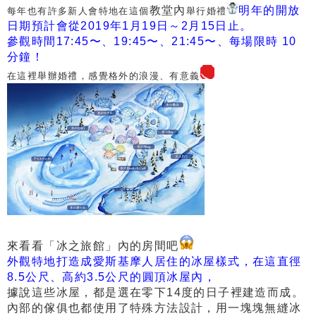
教堂內
明年的開放
每年也有許多新人會特地在這個
舉行婚禮
日期預計會從2019年1月19日～2月15日止。
參觀時間17:45〜、19:45〜、21:45〜、每場限時 10
分鐘！
在這裡舉辦婚禮，感覺格外的浪漫、有意義
來看看「冰之旅館」內的房間吧
外觀特地打造成愛斯基摩人居住的冰屋樣式，
在這直徑
8.5公尺、高約3.5公尺的圓頂冰屋內，
據說這些冰屋，都是選在零下14度的日子裡建造而成。
內部的傢俱也都使用了特殊方法設計，用一塊塊無縫冰