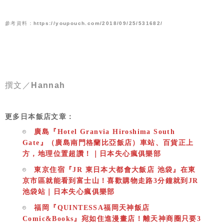
參考資料：
https://youpouch.com/2018/09/25/531682/
撰文／
Hannah
更多日本飯店文章：
廣島『Hotel Granvia Hiroshima South
Gate』（廣島南門格蘭比亞飯店）車站、百貨正上
方，地理位置超讚！｜日本失心瘋俱樂部
東京住宿『JR 東日本大都會大飯店 池袋』在東
京市區就能看到富士山！喜歡購物走路3分鐘就到JR
池袋站｜日本失心瘋俱樂部
福岡『QUINTESSA福岡天神飯店
Comic&Books』宛如住進漫畫店！離天神商圈只要3