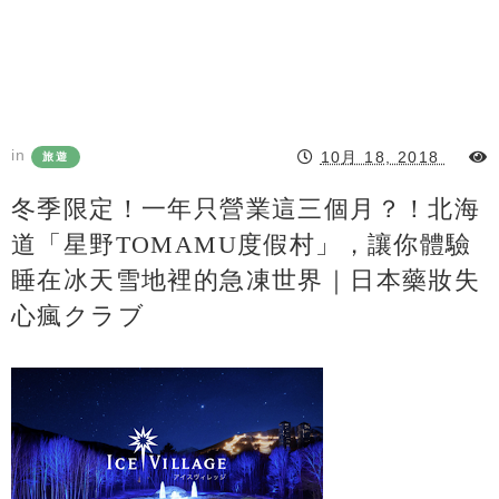
in
10月 18, 2018
旅遊
冬季限定！一年只營業這三個月？！北海
道「星野TOMAMU度假村」，讓你體驗
睡在冰天雪地裡的急凍世界｜日本藥妝失
心瘋クラブ