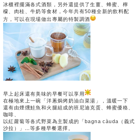
冰櫃裡擺滿各式酒類，另外還提供了生薑、蜂蜜、檸
檬、肉桂、牛奶等食材，今年共有50種全新的飲料配
方，可以在現場做出專屬的特製調酒
早上起床還有美味的早餐可以享用
在極地來上一碗
「洋蔥焗烤奶油白菜湯」，溫暖一下
還有由煙燻鮭魚和火腿組成的班尼迪克蛋、蜂蜜優格、
咖啡、
以紅蘿蔔等各式野菜為主製成的「bagna càuda（義式
沙拉）」...等多種早餐選擇。