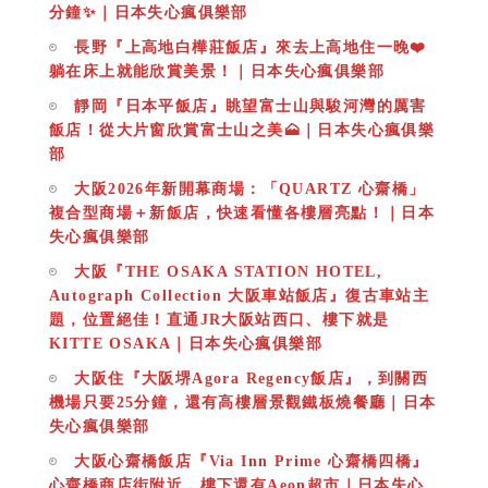
分鐘✨｜日本失心瘋俱樂部
長野『上高地白樺莊飯店』來去上高地住一晚❤️
躺在床上就能欣賞美景！｜日本失心瘋俱樂部
靜岡『日本平飯店』眺望富士山與駿河灣的厲害
飯店！從大片窗欣賞富士山之美🗻｜日本失心瘋俱樂
部
大阪2026年新開幕商場：「QUARTZ 心齋橋」
複合型商場＋新飯店，快速看懂各樓層亮點！｜日本
失心瘋俱樂部
大阪『THE OSAKA STATION HOTEL,
Autograph Collection 大阪車站飯店』復古車站主
題，位置絕佳！直通JR大阪站西口、樓下就是
KITTE OSAKA｜日本失心瘋俱樂部
大阪住『大阪堺Agora Regency飯店』，到關西
機場只要25分鐘，還有高樓層景觀鐵板燒餐廳｜日本
失心瘋俱樂部
大阪心齋橋飯店『Via Inn Prime 心齋橋四橋』
心齋橋商店街附近，樓下還有Aeon超市｜日本失心