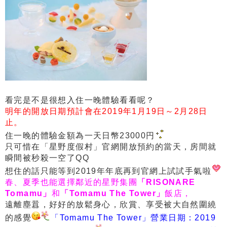
看完是不是很想入住一晚體驗看看呢？
明年的開放日期預計會在2019年1月19日～2月28日
止。
住一晚的體驗金額為一天日幣23000円
只可惜在
「星野度假村」官網
開放預約的當天，房間就
瞬間被秒殺一空了QQ
想住的話只能等到2019年年底再到官網上試試手氣啦
春、夏季也能選擇鄰近的星野集團
「RISONARE
Tomamu」
和
「Tomamu The Tower」
飯店，
遠離塵囂，好好的放鬆身心，欣賞、享受被大自然圍繞
的感覺
「Tomamu The Tower」營業日期：
2019