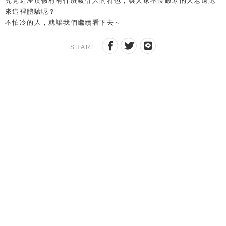
究竟這座度假村有什麼吸引人的
特色，讓大家不畏嚴寒的大老遠跑
來這裡體驗呢？
不怕冷的人，就讓我們繼續看下去～
SHARE: