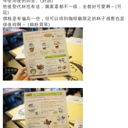
帶使用後的回去。(好讚)
然後聖代杯也有送，圖案還都不一樣，全都好可愛啊～(可
惡)
價格是有偏高一些，但可以得到咖啡廳限定的杯子感覺也是
很值得啊～ (鐵粉買單)