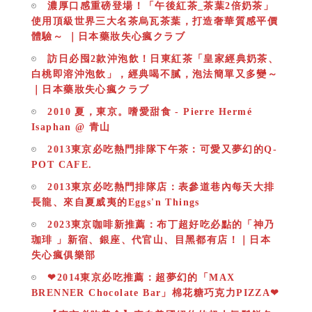
濃厚口感重磅登場！「午後紅茶_茶葉2倍奶茶」
使用頂級世界三大名茶烏瓦茶葉，打造奢華質感平價
體驗～ ｜日本藥妝失心瘋クラブ
訪日必囤2款沖泡飲！日東紅茶「皇家經典奶茶、
白桃即溶沖泡飲」，經典喝不膩，泡法簡單又多變～
｜日本藥妝失心瘋クラブ
2010 夏，東京。嗜愛甜食 - Pierre Hermé
Isaphan @ 青山
2013東京必吃熱門排隊下午茶：可愛又夢幻的Q-
POT CAFE.
2013東京必吃熱門排隊店：表參道巷內每天大排
長龍、來自夏威夷的Eggs'n Things
2023東京咖啡新推薦：布丁超好吃必點的「神乃
珈琲 」新宿、銀座、代官山、目黑都有店！｜日本
失心瘋俱樂部
❤2014東京必吃推薦：超夢幻的「MAX
BRENNER Chocolate Bar」棉花糖巧克力PIZZA❤