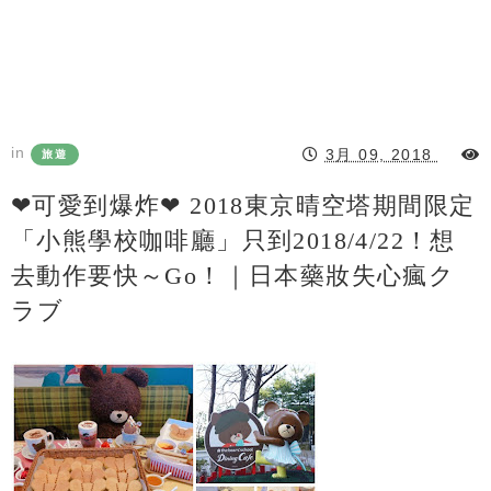
in
3月 09, 2018
旅遊
❤可愛到爆炸❤ 2018東京晴空塔期間限定
「小熊學校咖啡廳」只到2018/4/22！想
去動作要快～go！｜日本藥妝失心瘋ク
ラブ