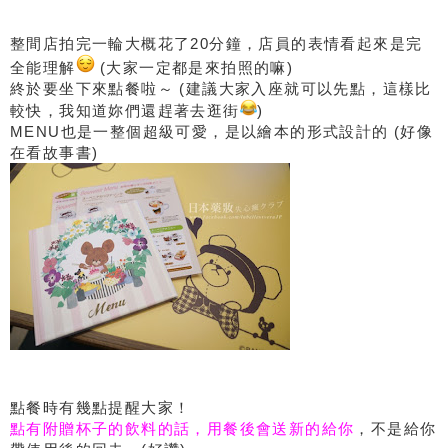
整間店拍完一輪大概花了20分鐘，店員的表情看起來是完
全能理解
(大家一定都是來拍照的嘛)
終於要坐下來點餐啦～ (建議大家入座就可以先點，這樣比
較快，我知道妳們還趕著去逛街
)
MENU也是一整個超級可愛，是以繪本的形式設計的 (好像
在看故事書)
點餐時有幾點提醒大家！
點有附贈杯子的飲料的話，用餐後會送新的給你
，不是給你