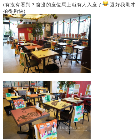
(有沒有看到？窗邊的座位馬上就有人入座了
還好我剛才
拍得夠快)