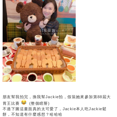
朋友幫我拍完，換我幫Jackie拍，假裝她來參加第88屆大
胃王比賽
(整個瞎掰)
不過下圖這畫面真的太可愛了，Jackie本人吃Jackie鬆
餅，不知道有什麼感想？哈哈哈