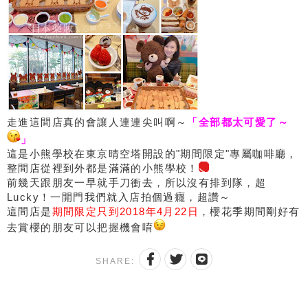
走進這間店真的會讓人連連尖叫啊～
「全部都太可愛了～
」
這是小熊學校在東京晴空塔開設的"期間限定"專屬咖啡廳，
整間店從裡到外都是滿滿的小熊學校！
前幾天跟朋友一早就手刀衝去，所以沒有排到隊，超
Lucky！一開門我們就入店拍個過癮，超讚～
這間店是
期間限定只到2018年4月22日
，櫻花季期間剛好有
去賞櫻的朋友可以把握機會唷
SHARE: