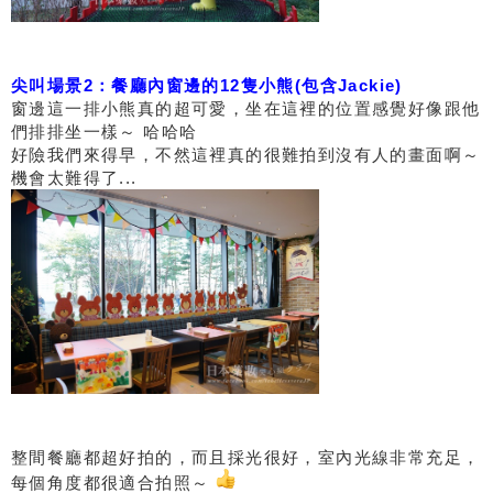
尖叫場景2：餐廳內窗邊的12隻小熊(包含Jackie)
窗邊這一排小熊真的超可愛，坐在這裡的位置感覺好像跟他
們排排坐一樣～ 哈哈哈
好險我們來得早，不然這裡真的很難拍到沒有人的畫面啊～
機會太難得了...
整間餐廳都超好拍的，而且採光很好，室內光線非常充足，
每個角度都很適合拍照～