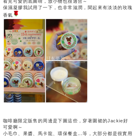
看見可愛的底圖唷，放小物也很適合～
保濕凝膠我試用了一下，也非常滋潤，聞起來有淡淡的玫瑰
香氣
咖啡廳限定販售的周邊是下圖這些，穿著圍裙的Jackie好
可愛啊～
小毛巾、果醬、馬卡龍、環保餐盒...等，大部分都是很實用