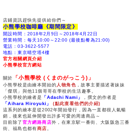
店鋪資訊趕快先提供給你們～
小熊學校咖啡廳《期間限定》
開設時間：2018年2月9日～2018年4月22日
營業時間：每天10:00～22:00 (最後點餐為21:00)
電話：03-3622-5577
地點：東京晴空塔4樓
官方相關網頁介紹
小熊學校官方網站
「小熊學校 (くまのがっこう)」
關於
小熊學校是由繪本開始的
人物角色
，故事主要描述著妹妹
「傑琪」與他11個哥哥在學校的生活趣事。
小熊學校的繪者是
「Adachi Nami」
，撰文的作者是
「Aihara Hiroyuki」
(點此查看他們的介紹)
這系列的繪本是從2002年開始發行，因為一直都很人氣暢
銷，後來也延伸開發出許多可愛的周邊商品～
目前除了
官方網路商店
外，在東京駅一番街、大阪阪急三番
街、福島也都有
商店
。