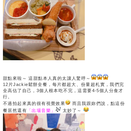
甜點來啦～ 這甜點本人真的太讓人驚呼～
12片Jackie鬆餅全餐，每片都超大、份量超札實，我們完
全高估了自己，3個人根本吃不完，這需要4-5個人分食才
行。
不過拍起來真的很有視覺效果
而且我跟妳們說，點這份
餐居然還有
「出場音樂」
太妙了～