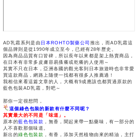
AD乳霜系列是由
日本ROHTO製藥公司
推出，而AD乳霜這
個品牌則是從1990年成立至今，已經有28年歷史。
因為商品品質有口皆碑，所以長年以來都是架上熱賣商品，
在日本有非常多皮膚容易搔癢或乾癢的人使用～
其實不只在日本，亞洲各國的觀光客到日本旅遊時也非常愛
買這款商品，網路上隨便一找都有很多人推薦過！
我相信來看這篇文章的人，大概有9成應該也都買過原款的
藍色包裝AD乳霜，對吧～
那你一定很想問，
這個綠色包裝的新款有什麼不同呢？
其實最大的不同是「味道」。
原本的
藍色包裝款
，無香，聞起來帶一點藥味，有一部分的
人不喜歡那個味道。
新出的
綠色包裝款
，有香，添加天然植物由來的精油，主打