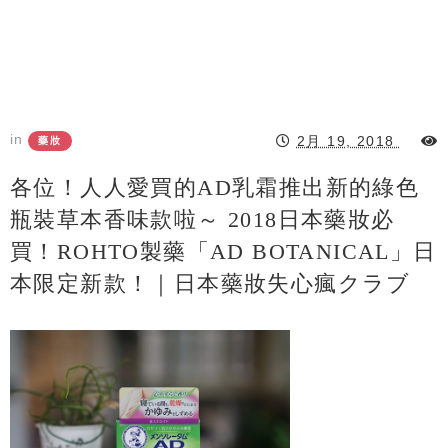
in
2月 19, 2018
藥妝
各位！人人愛買的AD乳霜推出新的綠色
瓶裝草本香味款啦～ 2018日本藥妝必
買！ROHTO製藥「AD BOTANICAL」日
本限定新款！｜日本藥妝失心瘋クラブ