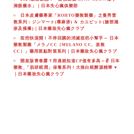
滴眼藥水」｜日本失心瘋俱樂部
日本皮膚藥專家「ROHTO樂敦製藥」之曼秀雷
敦系列：ジンマート(蕁麻疹) & カユピット(臉部濕
疹及搔癢)｜日本藥妝失心瘋クラブ
痘疤快滾開！不停回購的消滅痘疤小幫手～ 日本
樂敦製藥「メラノCC（MELANO CC、楽敦
CC）」藥用斑點對策系列｜日本藥妝失心瘋クラブ
開架版青春露？用過就知道CP值有多高～✌ 日本
樂敦_「肌研糀潤」保養系列！大推白糀酵源精華 ♥
｜日本藥妝失心瘋クラブ