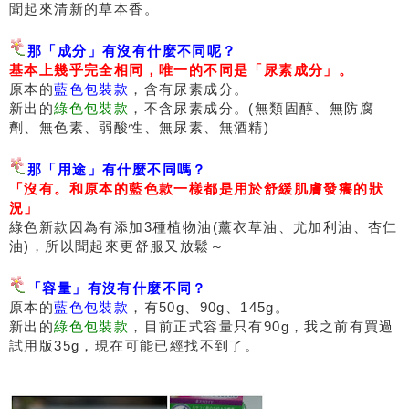
聞起來清新的草本香。
那「成分」有沒有什麼不同呢？
基本上幾乎完全相同，唯一的不同是「尿素成分」。
原本的
藍色包裝款
，含有尿素成分。
新出的
綠色包裝款
，不含尿素成分。(無類固醇、無防腐
劑、無色素、弱酸性、無尿素、無酒精)
那「用途」有什麼不同嗎？
「沒有。和原本的藍色款一樣都是用於舒緩肌膚發癢的狀
況」
綠色新款因為有添加3種植物油(薰衣草油、尤加利油、杏仁
油)，所以聞起來更舒服又放鬆～
「容量」有沒有什麼不同？
原本的
藍色包裝款
，有50g、90g、145g。
新出的
綠色包裝款
，目前正式容量只有90g，我之前有買過
試用版35g，現在可能已經找不到了。