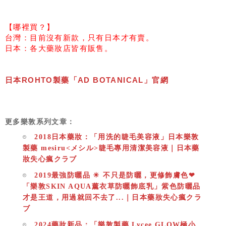
【哪裡買？】
台灣：目前沒有新款，只有日本才有賣。
日本：各大藥妝店皆有販售。
日本ROHTO製藥「AD BOTANICAL」官網
更多樂敦系列文章：
2018日本藥妝：「用洗的睫毛美容液」日本樂敦
製藥 mesiru<メシル>睫毛專用清潔美容液｜日本藥
妝失心瘋クラブ
2019最強防曬品 ☀ 不只是防曬，更修飾膚色❤
「樂敦SKIN AQUA薰衣草防曬飾底乳」紫色防曬品
才是王道，用過就回不去了...｜日本藥妝失心瘋クラ
ブ
2024藥妝新品：「樂敦製藥 Lycee GLOW極小