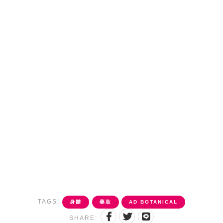
TAGS:
身體
藥妝
AD BOTANICAL
SHARE: