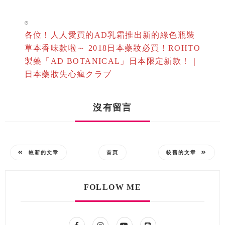
各位！人人愛買的AD乳霜推出新的綠色瓶裝
草本香味款啦～ 2018日本藥妝必買！ROHTO
製藥「AD BOTANICAL」日本限定新款！｜
日本藥妝失心瘋クラブ
沒有留言
較新的文章
首頁
較舊的文章
FOLLOW ME