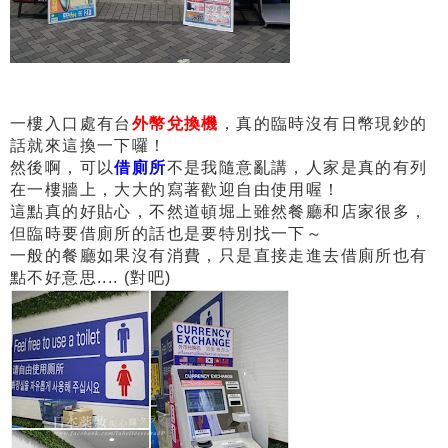
一樓入口處有台
外幣兌換機
，真的臨時沒有日幣現鈔的
話就來這換一下囉！
然後啊，可以
借廁所
不是我隨意亂講，人家是真的有列
在一樓牆上，大大的寫著歡迎自由使用喔！
這點真的好貼心，不然道頓堀上雖然餐廳和店家很多，
但臨時要借廁所的話也是要特別找一下～
一般的餐廳如果沒有消費，只是直接走進去借廁所也有
點不好意思.... (對吧)