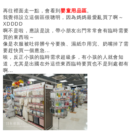
再往裡面走一點，會看到
嬰童用品區
。
我覺得設立這個區很聰明，因為媽媽最愛亂買了啊～
XDDDD
啊不是啦，應該是說，帶小朋友出門常常會有臨時需要
買的東西啦～
像是衣服被吐得髒兮兮要換、濕紙巾用完、奶嘴掉了需
要趕快買一個應急...
唉，反正小孩的臨時需求超級多，有小孩的人就會知
道，尤其是出國在外這些東西臨時要買也不是到處都有
啊...