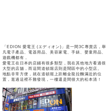
「EDION 愛電王 (エディオン)」是一間3C專賣店，舉
凡電子產品、電器用品、美容家電、手錶、嬰童用品、
遊戲機都有，
愛電王在日本的店鋪有很多類型，我在其他地方看過很
大型的店舖，而這間道頓堀店則是鬧區中的小型店。
地點非常方便，就在道頓堀上距離金龍拉麵滿近的位
置，逛過這裡不難發現，一樓還是間很大的松本清！