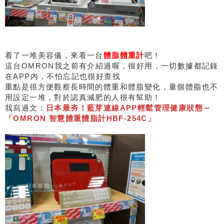
看了一堆美容儀，來看一台
體脂體重計
吧！
這台OMRON我之前有介紹過喔，很好用，一切數據都記錄
在APP內，不怕忘記也很好查找
重點是很方便觀察長時間的體重和體脂變化，量個體脂也不
用設定一堆，對於認真減肥的人很有幫助！
我寫過文：
日本最夯！藍芽連線APP輕鬆管理健康狀態～
「OMRON 智慧體重體脂計HBF-254C」