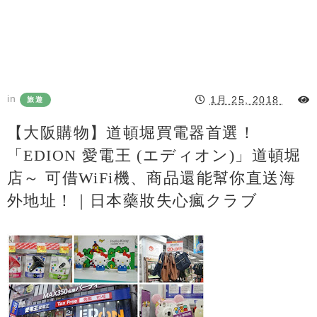
in
1月 25, 2018
旅遊
【大阪購物】道頓堀買電器首選！
「EDION 愛電王 (エディオン)」道頓堀
店～ 可借WiFi機、商品還能幫你直送海
外地址！｜日本藥妝失心瘋クラブ