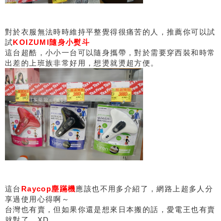
對於衣服無法時時維持平整覺得很痛苦的人，推薦你可以試
試
KOIZUMI隨身小熨斗
這台超酷，小小一台可以隨身攜帶，對於需要穿西裝和時常
出差的上班族非常好用，想燙就燙超方便。
這台
Raycop塵蹣機
應該也不用多介紹了，網路上超多人分
享過使用心得啊～
台灣也有賣，但如果你還是想來日本搬的話，愛電王也有賣
就對了。XD