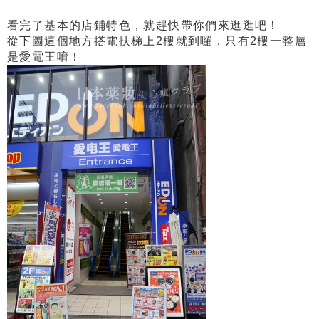
看完了基本的店鋪特色，就趕快帶你們來逛逛吧！
從下圖這個地方搭電扶梯上2樓就到囉，只有2樓一整層
是愛電王唷！