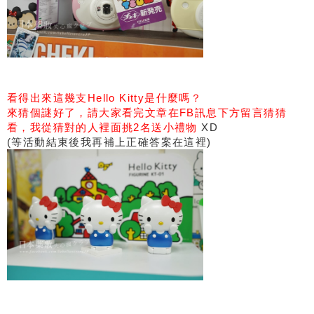
看得出來這幾支Hello Kitty是什麼嗎？
來猜個謎好了，請大家看完文章在FB訊息下方留言猜猜
看，我從猜對的人裡面挑2名送小禮物
XD
(等活動結束後我再補上正確答案在這裡)