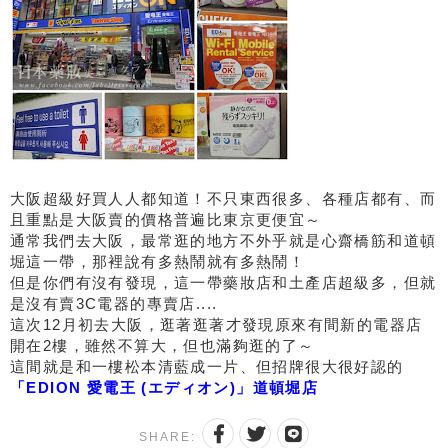
大阪超級好買人人都知道！不只東西很多、各種店都有、而
且重點是大阪賣的價格普遍比東京更便宜～
通常我們去大阪，最常逛的地方不外乎就是心齋橋筋和道頓
堀這一帶，那裡說有多熱鬧就有多熱鬧！
但是你們有沒有發現，這一帶藥妝店和土產店超級多，但就
是沒有賣3C電器的專賣店....
這次12月初去大阪，逛著逛著才發現原來有間新的電器店
開在2樓，雖然不算大，但也滿夠逛的了～
這間就是和一樓松本清藍成一片、但招牌很大很好認的
「EDION 愛電王 (エディオン)」道頓堀店
SHARE: