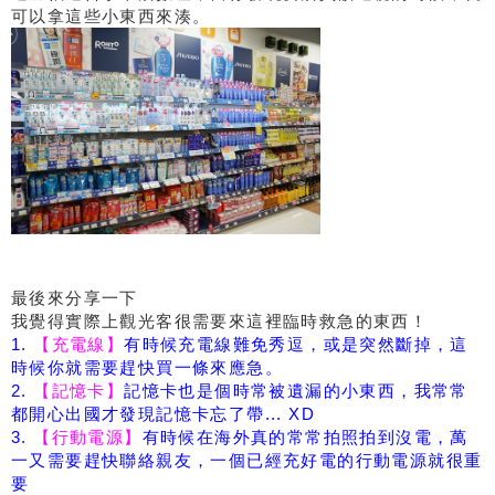
可以拿這些小東西來湊。
最後來分享一下
我覺得實際上觀光客很需要來這裡臨時救急的東西！
1.
【充電線】
有時候充電線難免秀逗，或是突然斷掉，這
時候你就需要趕快買一條來應急。
2.
【記憶卡】
記憶卡也是個時常被遺漏的小東西，我常常
都開心出國才發現記憶卡忘了帶... XD
3.
【行動電源】
有時候在海外真的常常拍照拍到沒電，萬
一又需要趕快聯絡親友，一個已經充好電的行動電源就很重
要