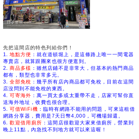
先把這間店的特色列給你們！
1.
地點方便
：就在道頓堀上，是這條路上唯一一間電器
專賣店，就算跟團來也很方便逛到。
2.
商品多樣
：雖然店鋪不是非常大，但基本的熱門商品
都有，類型也非常多元。
3.
全部免稅
：幾乎所有店內商品都可免稅，目前在這間
店沒問到不能免稅的東西。
4.
可寄海外
：萬一買太多或太重帶不走，店家可幫你直
送海外地址，收費也很合理。
5.
可借WiFi機
：臨時有網路不能用的問題，可來這租借
網路分享器，費用是7天日幣4,000，可機場歸還。
6.
歡迎借用廁所
：這間店很歡迎大家來借廁所，營業到
晚上11點，內急找不到地方就可以來這喔！