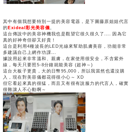
其中有個我想要特別一提的美容電器，是下圖藤原姐姐代言
的
Exideal彩光美容儀
。
這台傳說中的美容神機我也是觀望它很久很久了.... 因為它
真的好神奇但卻又好貴！
這台是利用4種波長的LED光線來幫助肌膚美容，功能非常
多建議自己上網作功課...
據說用起來非常溫和、親膚，在家使用很安全，不含紫外
線，每天只要照5-8分鐘就能美容 (超神～)
這台大板子更貴，大的日幣95,000，所以我當然也還沒購
入，現在對美容儀都花得很小心～ XD
但它看起來真的很猛，而且又有很有說服力的代言人，確實
很難讓人不心動啊～