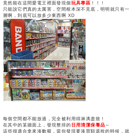
竟然能在這間愛電王裡面發現個
玩具專區
！！！
只能說它們真的太厲害，空間根本深不見底，明明就只有一
層啊，到底可以放多少東西啊 XD
每個空間都不能放過，完全被利用得淋漓盡致！
在其中的某牆面上，發現整排的
日用清潔保養品
～
這些很適合拿來湊數喔，當你發現要湊買額退稅的時候，就