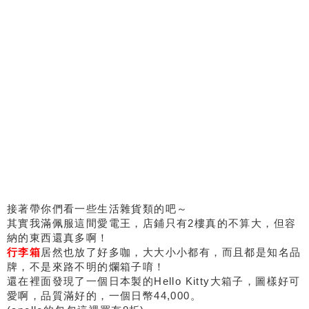
接著帶你們看一些生活雜貨類的吧～
其實我滿佩服這間愛電王，店鋪只有2樓真的不算大，但容
納的東西還真多啊！
行李箱
居然也放了好多咖，大大小小都有，而且都是知名品
牌，不是來路不明的爛箱子唷！
還在裡面發現了一個日本製的Hello Kitty大箱子，圖樣好可
愛啊，品質滿好的，一個日幣44,000。