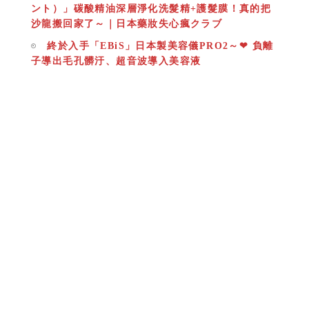
ント）」碳酸精油深層淨化洗髮精+護髮膜！真的把
沙龍搬回家了～｜日本藥妝失心瘋クラブ
終於入手「EBiS」日本製美容儀PRO2～❤ 負離
子導出毛孔髒汙、超音波導入美容液