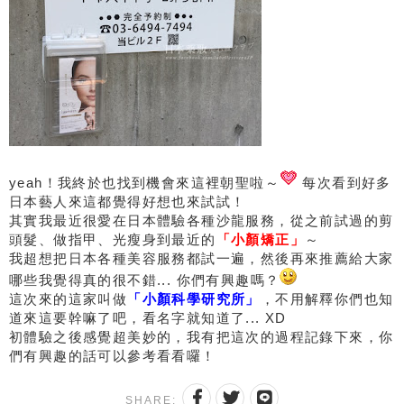
yeah！我終於也找到機會來這裡朝聖啦～
​​​​​​​ 每次看到好多
日本藝人來這都覺得好想也來試試！
其實我最近很愛在日本體驗各種沙龍服務，從之前試過的剪
頭髮、做指甲、光瘦身到最近的
「小顏矯正」
～
我超想把日本各種美容服務都試一遍，然後再來推薦給大家
哪些我覺得真的很不錯... 你們有興趣嗎？
這次來的這家叫做
「小顏科學研究所」
，不用解釋你們也知
道來這要幹嘛了吧，看名字就知道了... XD
初體驗之後感覺超美妙的，我有把這次的過程記錄下來，你
們有興趣的話可以參考看看囉！
SHARE: