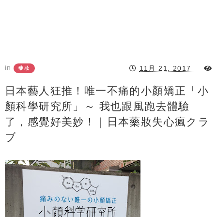
in
11月 21, 2017
藥妝
日本藝人狂推！唯一不痛的小顏矯正「小
顏科學研究所」～ 我也跟風跑去體驗
了，感覺好美妙！｜日本藥妝失心瘋クラ
ブ