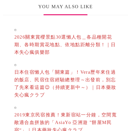
YOU MAY ALSO LIKE
2026關東賞櫻景點30選懶人包＿各品種開花
期、各時期賞花地點、依地點距離分類！｜日
本失心瘋俱樂部
日本住宿懶人包「關東篇」！Vera歷年來住過
的飯店、民宿住宿經驗總整理～出發前，別忘
了先來看這篇😉（持續更新中～）｜日本藥妝
失心瘋クラブ
2019東京民宿推薦！東新宿站一分鐘，空間寬
敞適合血拼族的「AsiaYo 亞洲遊 ”餅屋M民
宿“」｜日本藥妝失心瘋クラブ