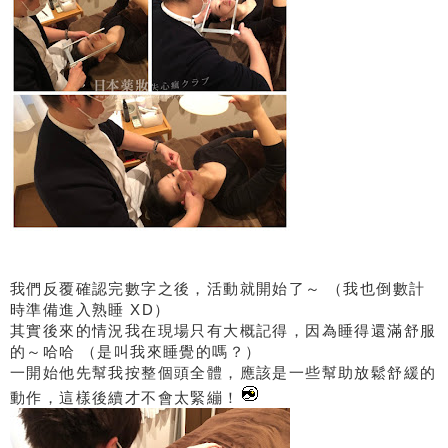
我們反覆確認完數字之後，活動就開始了～ （我也倒數計
時準備進入熟睡 XD）
其實後來的情況我在現場只有大概記得，因為睡得還滿舒服
的～哈哈 （是叫我來睡覺的嗎？）
一開始他先幫我按整個頭全體，應該是一些幫助放鬆舒緩的
動作，這樣後續才不會太緊繃！