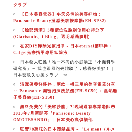
クラブ
【日本美容電器】冬天必備的美容好物：
Panasonic Beauty溫感美容按摩器(EH-SP32)
【臉部清潔】3種價位洗臉刷使用心得分享
(Clarisonic、i Bling、透明感洗臉刷)
在家DIY卸除光療指甲 - 日本eternal磨甲棒 +
Calgel光療指甲專用卸除液
日本藝人狂推！唯一不痛的小顏矯正「小顏科學
研究所」～ 我也跟風跑去體驗了，感覺好美妙！｜
日本藥妝失心瘋クラブ ☜
清潔保養好夥伴，兩款一機三用的美容電器分享
～ Panasonic 濃密泡沫洗顏儀(EH-SC50) + 溫熱離
子美容儀(EH-ST50)
無料免費的「美容沙龍」?!現場還有專業老師😳
2023年7月新開幕『Panasonic Beauty
OMOTESANDO』｜日本失心瘋俱樂部
狂賣78萬瓶的日本護髮品牌～「Le ment（ルメ