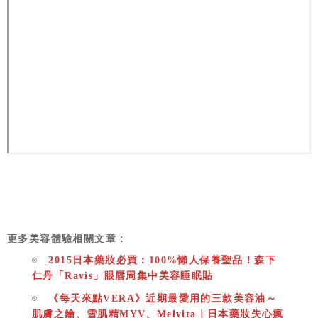
更多美容體驗相關文章：
2015日本藥妝必買：100%懶人保養聖品！森下
仁丹「Ravis」眼唇周集中美容睡眠貼
《每天來點VERA》近期最愛用的三款美容油～
肌膚之鑰、雪肌精MYV、Melvita｜日本藥妝失心瘋