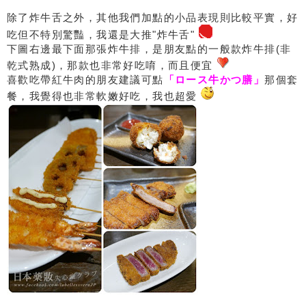
除了炸牛舌之外，其他我們加點的小品表現則比較平實，好
吃但不特別驚豔，我還是大推"炸牛舌"
下圖右邊最下面那張炸牛排，是朋友點的一般款炸牛排(非
乾式熟成)，那款也非常好吃唷，而且便宜
喜歡吃帶紅牛肉的朋友建議可點
「ロース牛かつ膳」
那個套
餐，我覺得也非常軟嫩好吃，我也超愛