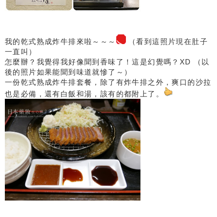
我的乾式熟成炸牛排來啦～～～
（看到這照片現在肚子
一直叫）
怎麼辦？我覺得我好像聞到香味了！這是幻覺嗎？XD （以
後的照片如果能聞到味道就慘了～）
一份乾式熟成炸牛排套餐，除了有炸牛排之外，爽口的沙拉
也是必備，還有白飯和湯，該有的都附上了。