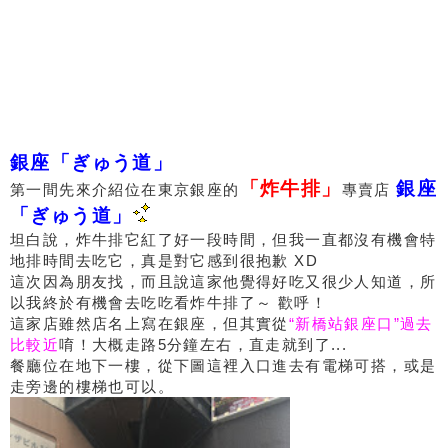
銀座「ぎゅう道」
「炸牛排」
銀座
第一間先來介紹位在東京銀座的
專賣店
「ぎゅう道」
坦白說，炸牛排它紅了好一段時間，但我一直都沒有機會特
地排時間去吃它，真是對它感到很抱歉 XD
這次因為朋友找，而且說這家他覺得好吃又很少人知道，所
以我終於有機會去吃吃看炸牛排了～ 歡呼！
這家店雖然店名上寫在銀座，但其實從
“新橋站銀座口”過去
比較近
唷！大概走路5分鐘左右，直走就到了...
餐廳位在地下一樓，從下圖這裡入口進去有電梯可搭，或是
走旁邊的樓梯也可以。