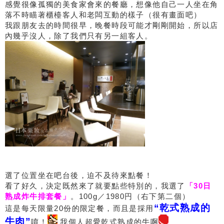
感覺很像孤獨的美食家會來的餐廳，想像他自己一人坐在角
落不時瞄著櫃檯客人和老闆互動的樣子（很有畫面吧）
我跟朋友去的時間很早，晚餐時段可能才剛剛開始，所以店
內幾乎沒人，除了我們只有另一組客人。
選了位置坐在吧台後，迫不及待來點餐！
看了好久，決定既然來了就要點些特別的，我選了
「30日
熟成炸牛排套餐」
。100g／1980円（右下第二個）
“乾式熟成的
這是每天限量20份的限定餐，而且是採用
牛肉”
唷！
我個人超愛乾式熟成的牛啊