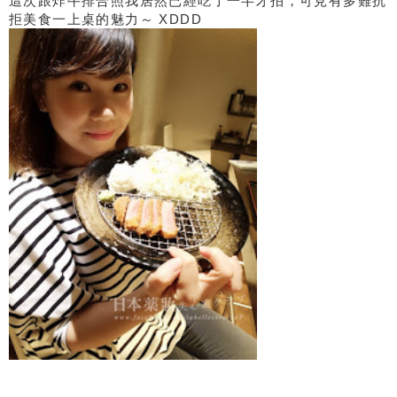
這次跟炸牛排合照我居然已經吃了一半才拍，可見有多難抗
拒美食一上桌的魅力～ XDDD