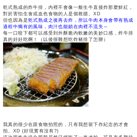
乾式熟成的炸牛排，內裡不會像一般生牛直接炸那麼鮮紅，
對於害怕生食或血色食物的人是個救贖。XD
但也因為是
乾式熟成之後再去炸，所以牛肉本身會帶有熟成
過程中獨有的風味，肉汁也能鎖在肉裡不流失～
每一口咬下都可以感受到外酥脆內軟嫩的美妙口感，炸牛排
真的好好吃啊！（以後很難想吃炸豬排了怎辦）
我真的很少在跟食物拍照的，只有我想留下作紀念的才會
拍。XD (好現實有沒有?)