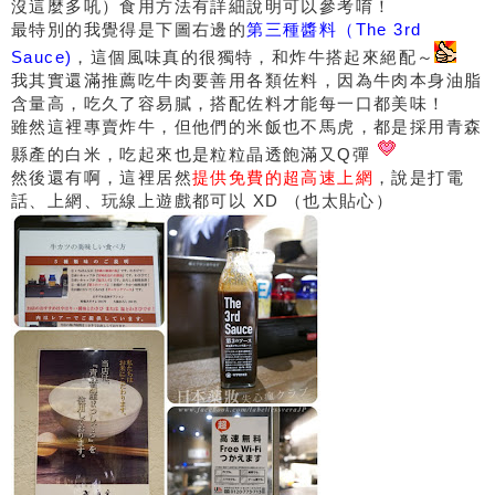
沒這麼多吼）食用方法有詳細說明可以參考唷！
最特別的我覺得是下圖右邊的
第三種醬料（The 3rd
Sauce)
，這個風味真的很獨特，和炸牛搭起來絕配～
我其實還滿推薦吃牛肉要善用各類佐料，因為牛肉本身油脂
含量高，吃久了容易膩，搭配佐料才能每一口都美味！
雖然這裡專賣炸牛，但他們的米飯也不馬虎，都是採用青森
縣產的白米，吃起來也是粒粒晶透飽滿又Q彈
然後還有啊，這裡居然
提供免費的超高速上網
，說是打電
話、上網、玩線上遊戲都可以 XD （也太貼心）