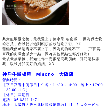
其實龍蝦湯之後，最後還上了個水果"哈密瓜"，因為我太愛
哈密瓜，所以就以飽到頭頂的狀態吃了它。XD
甜點我們就請店家不要上了，因為真的吃不下..... (下回再
來我的肉量會減少一點，因為其他餐點也都好好吃)
最後最後最後，我知道你一定很想問我價錢，拜託請私訊
我，以維持我美好的婚姻。XD
神戶牛鐵板燒「Misono」大阪店
營業時間：
【平日及週末例假日】午餐：11:30～14:00、晚上：17:00
～22:00（LO）
【休日】星期日
電話：06-6341-4471
地址：大阪府大阪市北区曽根崎新地1-11-19 スタービル