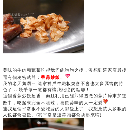
美味的牛肉和蔬菜吃得我們飽飽飽之後，沒想到這家店最後
還有個秘密武器：
香蒜炒飯
。
我的老天鵝啊～ 這家神戶牛鐵板燒會不會也太多厲害的特
色了... 幾乎每一道都有讓我記憶的點耶！
這個香蒜炒飯超香，而且利用已經煎得透徹的蒜片碎末加進
飯中，吃起來完全不嗆辣，喜歡蒜味的人一定愛
連我這個平常很不愛吃蒜的人都愛上了，我想應該大多數的
人也都會喜歡。(我平常是連蒜頭都會挑起來唷)