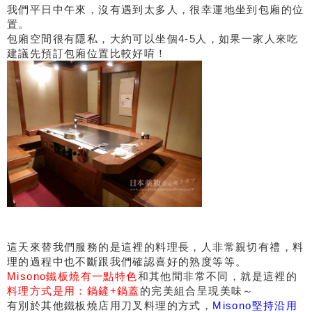
我們平日中午來，沒有遇到太多人，很幸運地坐到包廂的位
置。
包廂空間很有隱私，大約可以坐個4-5人，如果一家人來吃
建議先預訂包廂位置比較好唷！
這天來替我們服務的是這裡的料理長，人非常親切有禮，料
理的過程中也不斷跟我們確認喜好的熟度等等。
Misono鐵板燒有一點特色
和其他間非常不同，就是這裡的
料理方式是用：鍋鏟+鍋蓋
的
完美組合呈現美味～
有別於其他鐵板燒店用刀叉料理的方式，
Misono堅持沿用