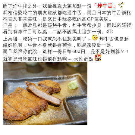
除了炸牛排之外，我最推薦大家加點一份
「炸牛舌」
我相信愛吃牛的朋友應該都吃過牛舌，而且日本的牛舌價格
不貴又非常美味，是來日本玩必吃的高CP值美味。
但是！一般常見都是碳烤牛舌，炸牛舌很少見！所以來這裡
看到有炸牛舌可以點，二話不說馬上追加一份。XD
上桌後，吃第一口我就忍不住想尖叫了～
炸牛舌也是超
級好吃啊！牛舌本身就很有彈性，吃起來咬勁十足。
而且我跟你們說，這樣一份日幣600円，是不是好划算？！
就算是想吃氣味也很值得點啊～ 大推必點