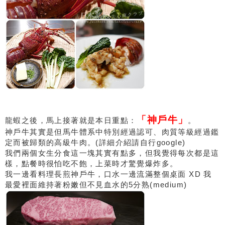
「神戶牛」
龍蝦之後，馬上接著就是本日重點：
。
神戶牛其實是但馬牛體系中特別經過認可、肉質等級經過鑑
定而被歸類的高級牛肉。(詳細介紹請自行google)
我們兩個女生分食這一塊其實有點多，但我覺得每次都是這
樣，點餐時很怕吃不飽，上菜時才驚覺爆炸多。
我一邊看料理長煎神戶牛，口水一邊流滿整個桌面 XD 我
最愛裡面維持著粉嫩但不見血水的5分熟(medium)