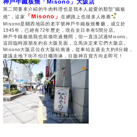
神戶牛鐵板燒「Misono」大阪店
第二間要來介紹的牛肉料理也是我本人超愛的類型"鐵板
「Misono」
燒"，這家
在網路上也很多人推薦
Misono是關西地區的老字號神戶牛鐵板燒餐廳，成立於
1945年，已經有72年歷史，現在全日本有5間分店。
神戶牛鐵板燒我也前後吃過幾間，但一直沒試過Misono。
這回臨時跟朋友約在大阪見面，立馬決定來它們大阪店。
Misono大阪店位在大阪站南邊，從車站走過去大約8分鐘，
建議走地下街不怕日曬雨淋，往阪神百貨方向走即可！