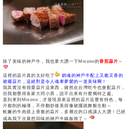
除了美味的神戶牛，我也要大讚一下Misono的
香煎蒜片
～
這裡的蒜片真的太好吃了
銷魂的神戶牛配上又脆又香的
裙襬蒜片，這絕對是令人魂牽夢縈的一道美味啊！
我其實沒有很愛蒜片這東西，雖然在台灣吃牛也會配蒜片，
但我都覺得各家大同小異，說不出來有什麼獨特之處。
直到來到Misono，才發現原來這裡的蒜片這麼有特色，每
片都削的極薄，不停翻炒後美得像裙擺跳舞般生動～
軟嫩的牛肉搭上香脆的蒜片，多層次的口感讓人大讚！已經
成為我下次最想回味的神戶牛鐵板燒了～