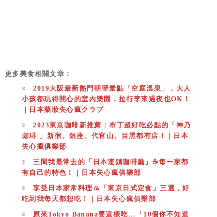
更多美食相關文章：
2019大阪最新熱門朝聖景點「空庭溫泉」，大人
小孩都玩得開心的室內樂園，拉行李來過夜也OK！
｜日本藥妝失心瘋クラブ
2023東京咖啡新推薦：布丁超好吃必點的「神乃
珈琲 」新宿、銀座、代官山、目黑都有店！｜日本
失心瘋俱樂部
三間我最常去的「日本連鎖咖啡廳」☕️每一家都
有自己的特色！｜日本失心瘋俱樂部
享受日本家常料理🍙「東京日式定食」三選，好
吃到我每天都想吃！｜日本失心瘋俱樂部
原來Tokyo Banana要這樣吃...「10個你不知道