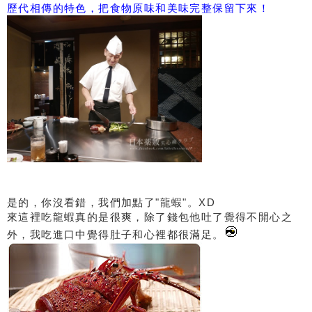
歷代相傳的特色，把食物原味和美味完整保留下來！
是的，你沒看錯，我們加點了"龍蝦"。XD
來這裡吃龍蝦真的是很爽，除了錢包他吐了覺得不開心之
外，我吃進口中覺得肚子和心裡都很滿足。