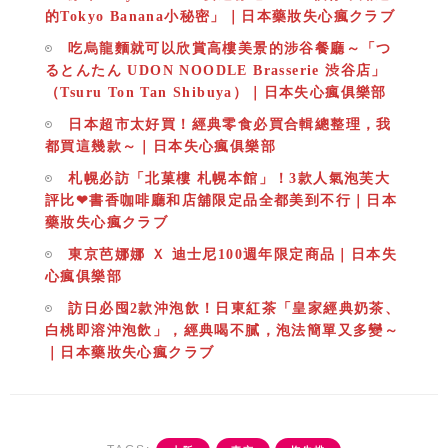
的Tokyo Banana小秘密」｜日本藥妝失心瘋クラブ
吃烏龍麵就可以欣賞高樓美景的涉谷餐廳～「つ
るとんたん UDON NOODLE Brasserie 渋谷店」
（Tsuru Ton Tan Shibuya）｜日本失心瘋俱樂部
日本超市太好買！經典零食必買合輯總整理，我
都買這幾款～｜日本失心瘋俱樂部
札幌必訪「北菓樓 札幌本館」！3款人氣泡芙大
評比❤書香咖啡廳和店舖限定品全都美到不行｜日本
藥妝失心瘋クラブ
東京芭娜娜 Ｘ 迪士尼100週年限定商品｜日本失
心瘋俱樂部
訪日必囤2款沖泡飲！日東紅茶「皇家經典奶茶、
白桃即溶沖泡飲」，經典喝不膩，泡法簡單又多變～
｜日本藥妝失心瘋クラブ