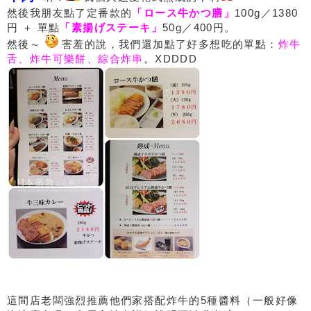
然後我朋友點了定番款的
「ロース牛かつ膳」
100g／1380
円 ＋ 單點
「素揚げステーキ」
50g／400円。
然後～
害羞的說，我們還加點了好多想吃的單點：
炸牛
舌、炸牛可樂餅、綜合炸串
。XDDDD
這間店老闆強烈推薦他們家搭配炸牛的5種醬料（一般好像