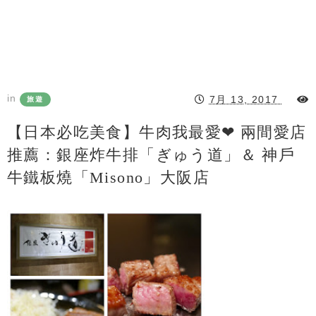
in
7月 13, 2017
旅遊
【日本必吃美食】牛肉我最愛❤ 兩間愛店
推薦：銀座炸牛排「ぎゅう道」＆ 神戶
牛鐵板燒「Misono」大阪店