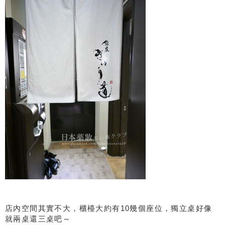
店內空間其實不大，櫃檯大約有10幾個座位，獨立桌好像
就兩桌還三桌吧～