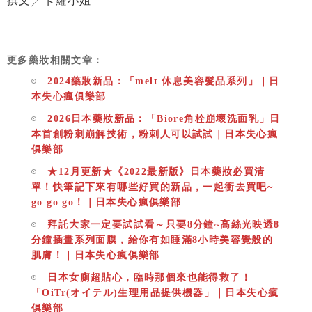
撰文╱卡蘿小姐
更多藥妝相關文章：
2024藥妝新品：「melt 休息美容髮品系列」｜日
本失心瘋俱樂部
2026日本藥妝新品：「Biore角栓崩壞洗面乳」日
本首創粉刺崩解技術，粉刺人可以試試｜日本失心瘋
俱樂部
★12月更新★《2022最新版》日本藥妝必買清
單！快筆記下來有哪些好買的新品，一起衝去買吧~
go go go！｜日本失心瘋俱樂部
拜託大家一定要試試看～只要8分鐘~高絲光映透8
分鐘插畫系列面膜，給你有如睡滿8小時美容覺般的
肌膚！｜日本失心瘋俱樂部
日本女廁超貼心，臨時那個來也能得救了！
「OiTr(オイテル)生理用品提供機器」｜日本失心瘋
俱樂部