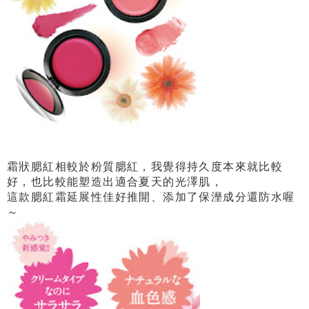
霜狀腮紅相較於粉質腮紅，我覺得持久度本來就比較
好，也比較能塑造出適合夏天的光澤肌，
這款腮紅霜延展性佳好推開、添加了保溼成分還防水喔
～