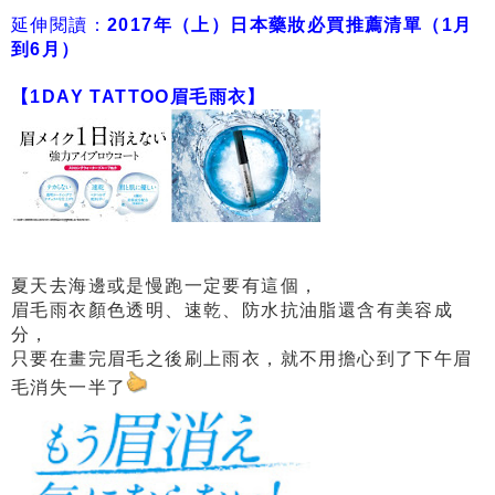
延伸閱讀：
2017年（上）日本藥妝必買推薦清單（1月
到6月）
【1DAY TATTOO眉毛雨衣】
夏天去海邊或是慢跑一定要有這個，
眉毛雨衣顏色透明、速乾、防水抗油脂還含有美容成
分，
只要在畫完眉毛之後刷上雨衣，就不用擔心到了下午眉
毛消失一半了