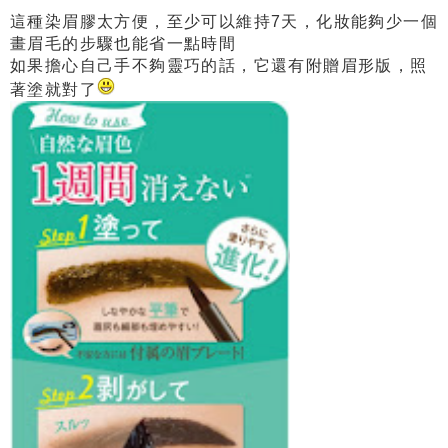
這種染眉膠太方便，至少可以維持7天，化妝能夠少一個
畫眉毛的步驟也能省一點時間
如果擔心自己手不夠靈巧的話，它還有附贈眉形版，照
著塗就對了