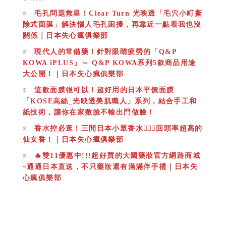
毛孔問題救星！Clear Turn 光映透「毛穴小町撕
除式面膜」解決惱人毛孔困擾，再靠近一點看我也沒
關係｜日本失心瘋俱樂部
現代人的常備藥！針對眼睛疲勞的「Q&P
KOWA iPLUS」～ Q&P KOWA系列5款商品用途
大公開！｜日本失心瘋俱樂部
這款面膜很可以！超好用的日本平價面膜
「KOSE高絲_光映透美肌職人」系列，結合手工和
紙技術，讓你在家敷臉不輸出門做臉！
香水控必逛！三間日本小眾香水🧚🏻‍♀️回頭率超高的
仙女香！｜日本失心瘋俱樂部
🔥雙11優惠中!!!超好買的大國藥妝官方網路商城
~通通日本直送，不只藥妝還有滿滿伴手禮｜日本失
心瘋俱樂部