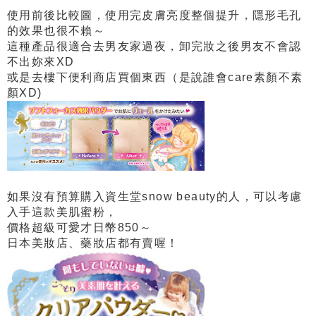
使用前後比較圖，使用完皮膚亮度整個提升，隱形毛孔
的效果也很不賴～
這種產品很適合去男友家過夜，卸完妝之後男友不會認
不出妳來XD
或是去樓下便利商店買個東西（是說誰會care素顏不素
顏XD)
如果沒有預算購入資生堂snow beauty的人，可以考慮
入手這款美肌蜜粉，
價格超級可愛才日幣850～
日本美妝店、藥妝店都有賣喔！