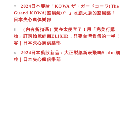
2024日本藥妝「KOWA ザ・ガードコーワ(The
Guard KOWA)整腸錠⍺³+」照顧大腸的整腸藥！ |
日本失心瘋俱樂部
（內有折扣碼）實在太便宜了！用「完美行購
物」訂購怡麗絲爾ELIXIR，只要台灣售價的一半！
🤩｜日本失心瘋俱樂部
2024日本藥妝新品：大正製藥新表飛鳴S plus細
粒｜日本失心瘋俱樂部