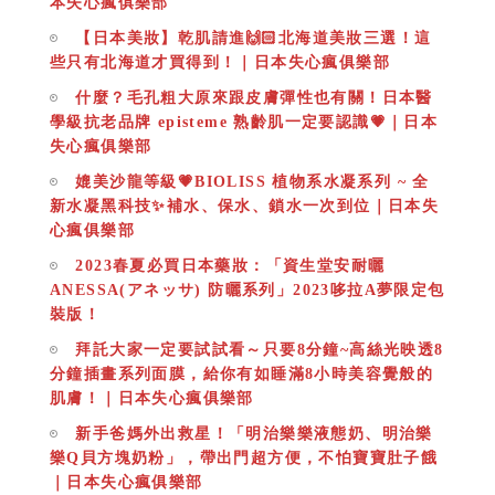
本失心瘋俱樂部
【日本美妝】乾肌請進🙌🏻北海道美妝三選！這
些只有北海道才買得到！｜日本失心瘋俱樂部
什麼？毛孔粗大原來跟皮膚彈性也有關！日本醫
學級抗老品牌 episteme 熟齡肌一定要認識💗｜日本
失心瘋俱樂部
媲美沙龍等級💗BIOLISS 植物系水凝系列 ~ 全
新水凝黑科技✨補水、保水、鎖水一次到位｜日本失
心瘋俱樂部
2023春夏必買日本藥妝：「資生堂安耐曬
ANESSA(アネッサ) 防曬系列」2023哆拉A夢限定包
裝版！
拜託大家一定要試試看～只要8分鐘~高絲光映透8
分鐘插畫系列面膜，給你有如睡滿8小時美容覺般的
肌膚！｜日本失心瘋俱樂部
新手爸媽外出救星！「明治樂樂液態奶、明治樂
樂Q貝方塊奶粉」，帶出門超方便，不怕寶寶肚子餓
｜日本失心瘋俱樂部