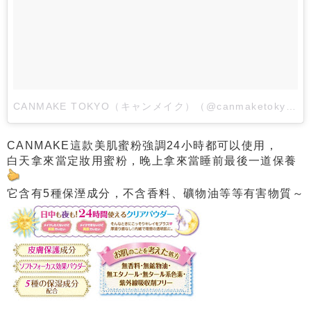
CANMAKE TOKYO（キャンメイク）（@canmaketokyo）分享的貼文
CANMAKE這款美肌蜜粉強調24小時都可以使用，
白天拿來當定妝用蜜粉，晚上拿來當睡前最後一道保養
它含有5種保溼成分，不含香料、礦物油等等有害物質～