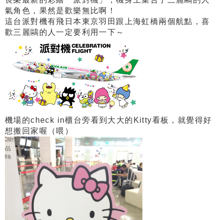
氣角色，果然是歡樂無比啊！
這台派對機有飛日本東京羽田跟上海虹橋兩個航點，喜
歡三麗鷗的人一定要利用一下～
機場的check in櫃台旁看到大大的Kitty看板，就覺得好
想搬回家喔（喂）