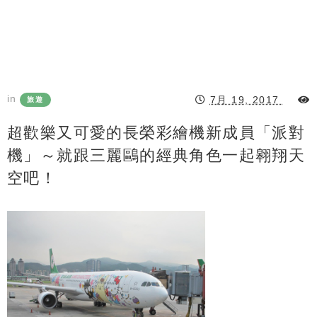
in
7月 19, 2017
旅遊
超歡樂又可愛的長榮彩繪機新成員「派對
機」～就跟三麗鷗的經典角色一起翱翔天
空吧！