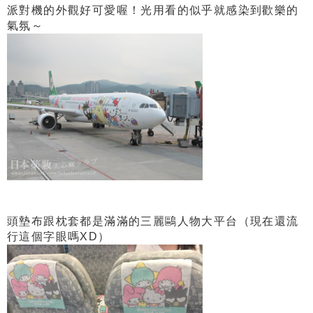
派對機的外觀好可愛喔！光用看的似乎就感染到歡樂的
氣氛～
頭墊布跟枕套都是滿滿的三麗鷗人物大平台（現在還流
行這個字眼嗎XD）