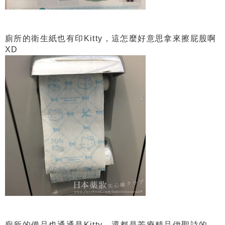
廁所的衛生紙也有印Kitty，這怎麼好意思拿來擦屁股啊
XD
廁所的備品也通通是Kitty，還都是芳療精品伊聖詩的