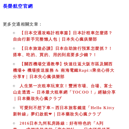
長榮航空官網
更多交通相關文章：
【日本交通攻略計程車篇】日本計程車怎麼搭？
自由行新手完整懶人包｜日本失心瘋俱樂部
【日本旅遊必讀】日本自助旅行預算怎麼抓？！
搭車、吃的、買的、用的到底要多少錢？！
【關西機場交通教學】快速往返大阪市區及關西
機場✈️ 機場接送服務 & 南海電鐵Rapi:t乘坐心得大
分享❣️｜日本失心瘋俱樂部
人生第一次租車玩東京！豐洲市場、台場、富士
山走透透～ 日本最大租車網「TOCOO！」經驗分享
｜日本藥妝失心瘋クラブ
可愛到不想下車～西日本旅客鐵道「Hello Kitty
新幹線」夢幻啟航❤｜日本藥妝失心瘋クラブ
2016日本九州私房路線：好有特色的「A列