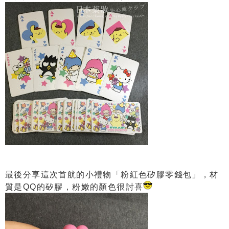
最後分享這次首航的小禮物「粉紅色矽膠零錢包」，材
質是QQ的矽膠，粉嫩的顏色很討喜