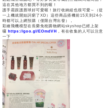
這在其他地方都買不到的喔！
護手霜跟護唇球好可愛喔！旅行收納組也很可愛～（從
一上機就開始詞窮了XD）
這些商品搭機前15天到24小
時都可以上網預購（僅限台灣出發），
彩繪飛機模型在長榮免稅購物網站skyshop已經上架
囉
https://goo.gl/EOmdVH
，有在收集的人可以注意
一下