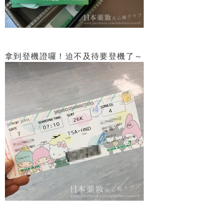
拿到登機證囉！迫不及待要登機了～