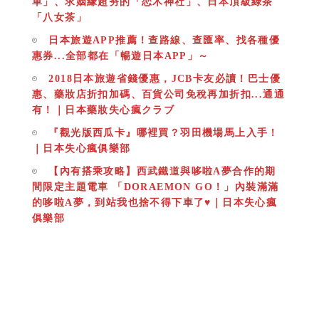
車」、求姻緣超夯的「恋木神社」、日本頂級綠茶
「八女茶」
日本旅遊APP推薦！查路線、查匯率、找各種優
惠券...全部都在「暢遊日本APP」～
2018日本旅遊省錢優惠，JCB卡友必讀！巴士優
惠、藥妝店折扣加碼、百貨公司免稅再加折扣...通通
有！｜日本藥妝失心瘋クラブ
『觀光版西瓜卡』哪裡買？羽田機場馬上入手！
｜日本失心瘋俱樂部
【內有搭乘攻略】西武鐵道與哆啦A夢合作的期
間限定主題電車 「DORAEMON GO！」內裝滿滿
的哆啦A夢，到站我也捨不得下車了♥︎｜日本失心瘋
俱樂部