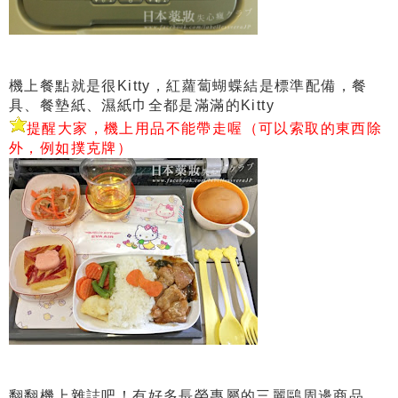
機上餐點就是很Kitty，紅蘿蔔蝴蝶結是標準配備，餐
具、餐墊紙、濕紙巾全都是滿滿的Kitty
提醒大家，機上用品不能帶走喔（可以索取的東西除
外，
例如撲克牌
）
翻翻機上雜誌吧！有好多長榮專屬的三麗鷗周邊商品，