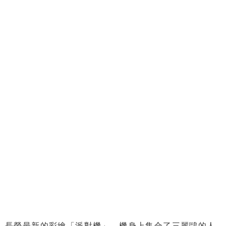
長榮最新的彩繪「派對機」，機身上集合了三麗鷗的人