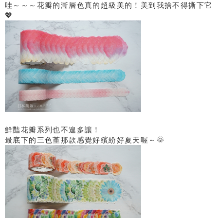
哇～～～花瓣的漸層色真的超級美的！美到我捨不得撕下它
💖
鮮豔花瓣系列也不遑多讓！
最底下的三色堇那款感覺好繽紛好夏天喔～🌞