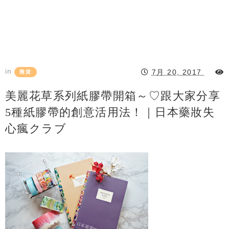
in
7月 20, 2017
雜貨
美麗花草系列紙膠帶開箱～♡跟大家分享
5種紙膠帶的創意活用法！｜日本藥妝失
心瘋クラブ