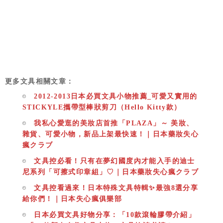
更多文具相關文章：
2012-2013日本必買文具小物推薦_可愛又實用的
STICKYLE攜帶型棒狀剪刀（Hello Kitty款）
我私心愛逛的美妝店首推「PLAZA」～ 美妝、
雜貨、可愛小物，新品上架最快速！｜日本藥妝失心
瘋クラブ
文具控必看！只有在夢幻國度內才能入手的迪士
尼系列「可擦式印章組」♡｜日本藥妝失心瘋クラブ
文具控看過來！日本特殊文具特輯✨最強8選分享
給你們！｜日本失心瘋俱樂部
日本必買文具好物分享：「10款滾輪膠帶介紹」