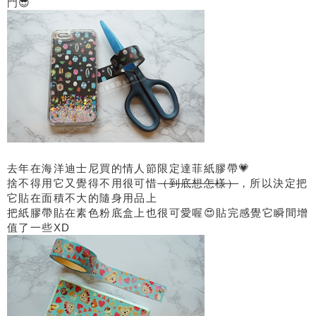
門😎
去年在海洋迪士尼買的情人節限定達菲紙膠帶💗
捨不得用它又覺得不用很可惜
（到底想怎樣）
，所以決定把
它貼在面積不大的隨身用品上
把紙膠帶貼在素色粉底盒上也很可愛喔😍貼完感覺它瞬間增
值了一些XD