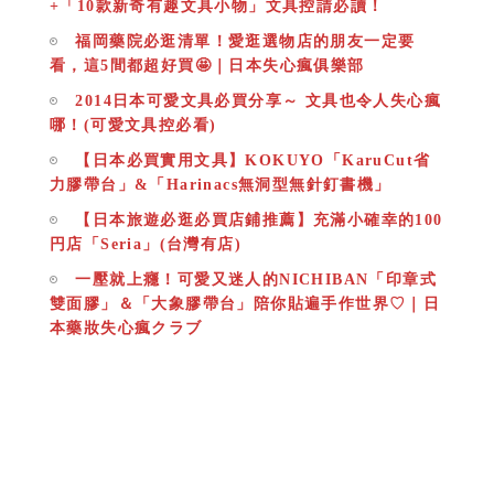
+「10款新奇有趣文具小物」文具控請必讀！
福岡藥院必逛清單！愛逛選物店的朋友一定要
看，這5間都超好買🤩｜日本失心瘋俱樂部
2014日本可愛文具必買分享～ 文具也令人失心瘋
哪！(可愛文具控必看)
【日本必買實用文具】KOKUYO「KaruCut省
力膠帶台」&「Harinacs無洞型無針釘書機」
【日本旅遊必逛必買店鋪推薦】充滿小確幸的100
円店「Seria」(台灣有店)
一壓就上癮！可愛又迷人的NICHIBAN「印章式
雙面膠」＆「大象膠帶台」陪你貼遍手作世界♡｜日
本藥妝失心瘋クラブ