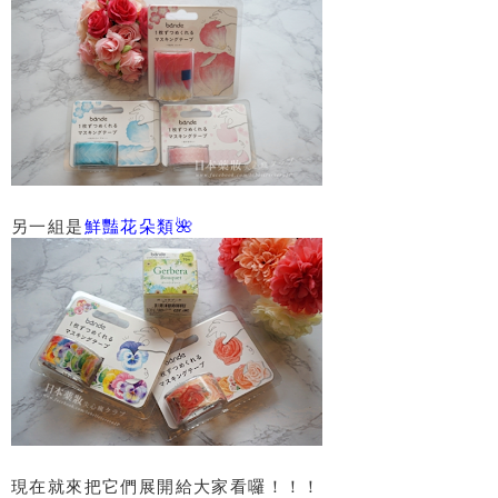
另一組是
鮮豔花朵類🌺
現在就來把它們展開給大家看囉！！！