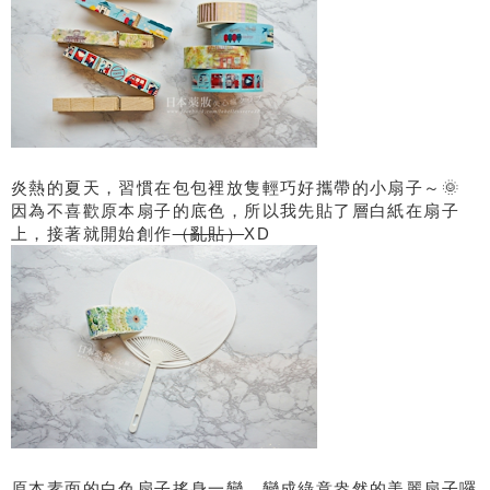
炎熱的夏天，習慣在包包裡放隻輕巧好攜帶的小扇子～🌞
因為不喜歡原本扇子的底色，所以我先貼了層白紙在扇子
上，接著就開始創作
（亂貼）
XD
原本素面的白色扇子搖身一變，變成綠意盎然的美麗扇子囉