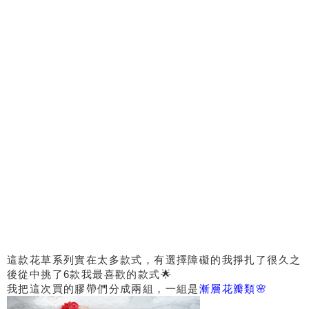
這款花草系列實在太多款式，有選擇障礙的我掙扎了很久之
後從中挑了6款我最喜歡的款式🌟
我把這次買的膠帶們分成兩組，一組是
漸層花瓣類🌸