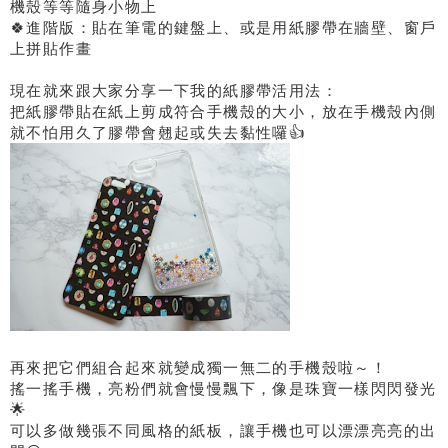
機殼等等隨身小物上
🍀進階版：貼在筆電的鍵盤上、或是用紙膠帶在牆壁、窗戶
上拼貼作畫
現在就來跟大家分享一下我的紙膠帶活用法：
把紙膠帶貼在紙上剪成符合手機殼的大小，放在手機殼內側
就不怕用久了膠帶會翹起或失去黏性囉👍
再來把它們組合起來就變成獨一無二的手機殼啦～！
搖一搖手機，亮粉們就會慢慢飄下，像是珠寶一樣閃閃發光
🌟
可以多做幾張不同風格的紙板，讓手機也可以漂漂亮亮的出