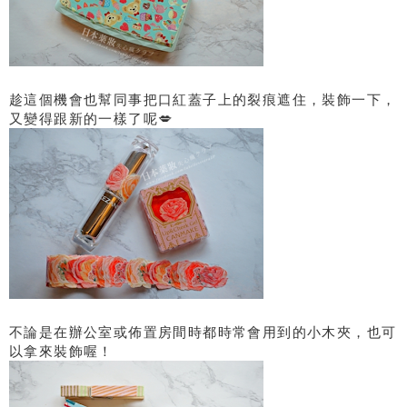
趁這個機會也幫同事把口紅蓋子上的裂痕遮住，裝飾一下，
又變得跟新的一樣了呢💋
不論是在辦公室或佈置房間時都時常會用到的小木夾，也可
以拿來裝飾喔！