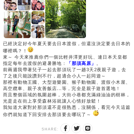
已經決定好今年夏天要去日本渡假，但還沒決定要去日本的
哪裡嗎？！
來～ 今天來推薦你們一個比輕井澤更好玩、連日本天皇都
指定每年去渡假的避暑勝地：
「那須高原」
。
前兩週我帶著兒子一起去那須玩了一趟3天2夜親子遊，去
了之後只能說讚到不行，超適合小人一起同遊～
那裡有動物王國、大型遊樂園、猴子動物園、渡假小木屋、
高空纜車、親子友善飯店...等，完全是親子遊首選地！
而且整個區域的氛圍超棒，大街小巷都充滿綠油油的樹林，
光是走在街上享受森林浴就讓人心情好放鬆！
我知道大家對於那須還不是很熟悉，沒關係，看完今天這篇
你們就知道下回安排去那須要去哪玩了～
SHARE: