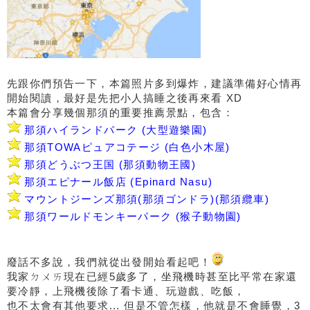
先跟你們預告一下，本篇照片多到爆炸，建議準備好心情再
開始閱讀，最好是先把小人搞睡之後再來看 XD
本篇會分享幾個那須的重要推薦景點，包含：
那須ハイランドパーク (大型遊樂園)
那須TOWAピュアコテージ (白色小木屋)
那須どうぶつ王国 (那須動物王國)
那須エピナール飯店 (Epinard Nasu)
マウントジーンズ那須(那須ゴンドラ)(那須纜車)
那須ワールドモンキーパーク (猴子動物園)
廢話不多說，我們就從出發開始看起吧！
我家ㄉㄨㄞ現在已經5歲多了，坐飛機時甚至比平常在家還
要冷靜，上飛機後除了看卡通、玩遊戲、吃飯，
也不太會有其他要求... 但是不管怎樣，他就是不會睡覺，3