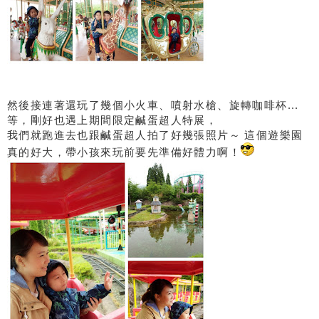
然後接連著還玩了幾個小火車、噴射水槍、旋轉咖啡杯...
等，剛好也遇上期間限定鹹蛋超人特展，
我們就跑進去也跟鹹蛋超人拍了好幾張照片～ 這個遊樂園
真的好大，帶小孩來玩前要先準備好體力啊！