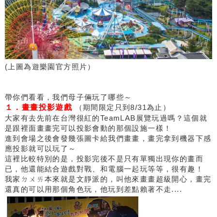
(上圖為遊樂園官方照片）
帶你們看看，我們母子倆玩了哪些～
１．畫畫投影遊戲
（期間限定只到8/31為止）
大家有去先前在台灣很紅的TeamLAB展覽玩過嗎？這個就
是跟裡面畫畫完可以投影會動的那個設施一樣！
進到會場之後會發幾張圖卡給我們畫畫，畫完拿到機器下感
應投影就可以玩了～
這裡比較特別的是，投影完後不是只有單獨出現你的畫而
已，他還能結合遊戲對戰、和電腦一起玩等等，很有趣！
我家ㄉㄨㄞ本來就是文靜派的，叫他來畫畫超級開心，畫完
還真的可以用那個角色玩，他玩到差點賴著不走....