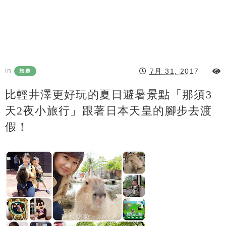
in
7月 31, 2017
旅遊
比輕井澤更好玩的夏日避暑景點「那須3
天2夜小旅行」跟著日本天皇的腳步去渡
假！