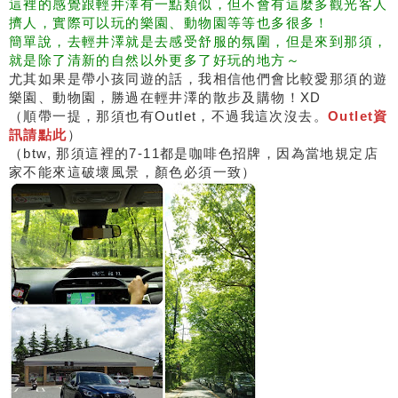
這裡的感覺跟輕井澤有一點類似，但不會有這麼多觀光客人
擠人，實際可以玩的樂園、動物園等等也多很多！
簡單說，去輕井澤就是去感受舒服的氛圍，但是來到那須，
就是除了清新的自然以外更多了好玩的地方～
尤其如果是帶小孩同遊的話，我相信他們會比較愛那須的遊
樂園、動物園，勝過在輕井澤的散步及購物！XD
（順帶一提，那須也有Outlet，不過我這次沒去。
Outlet資
訊請點此
）
（btw, 那須這裡的7-11都是咖啡色招牌，因為當地規定店
家不能來這破壞風景，顏色必須一致）