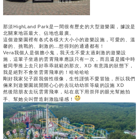
那須HighLand Park是一間很有歷史的大型遊樂園，據說是
北關東地區最大、佔地也最廣。
這個遊樂園裡有各式各樣大大小小的遊樂設施，可愛的、溫
馨的、挑戰的、刺激的...想得到的通通都有！
Vera我個人是個膽小鬼，我天生不愛太過刺激的遊樂設
施，這輩子坐過的雲霄飛車應該只有一次，而且還是國中時
被同學推上去只好乖乖就範的那次。XD 有意識的狀態下，
我是絕對不會坐雲霄飛車的！哈哈哈哈
剛好我家兒子跟我個性很像，生性謹慎不愛冒險，所以我們
倆來到遊樂園就開開心心的去玩幼幼班等級的設施 XD
然後陪朋友去玩雲霄飛車，站在底下用崇拜的眼光幫她拍
手、幫她尖叫營造刺激臨場感！