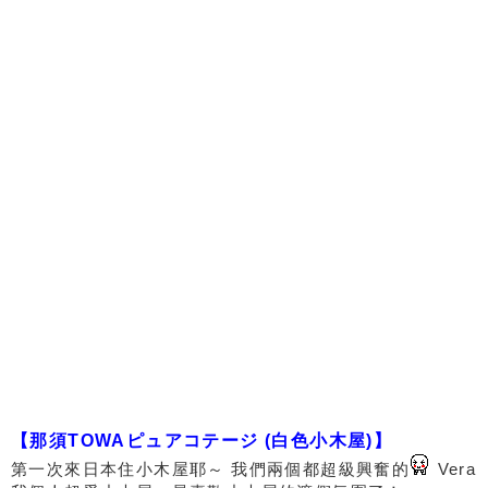
【那須TOWAピュアコテージ (白色小木屋)】
第一次來日本住小木屋耶～ 我們兩個都超級興奮的
Vera