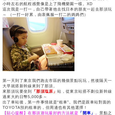
小時左右的航程感覺像是上了飛機樂園一樣。XD
這次我是一打一，自己帶著他去找日本的朋友一起去那須玩
～ （一打一好累，由衷佩服一打二的媽媽們）
第一天到了東京我們跑去市區的幾個景點玩玩，然後隔天一
大早就搭新幹線來到了那須。
來那須玩要坐到
「那須塩原」
站，從東京站搭不劃位新幹線
過來大約日幣5,000多～
出了車站後，第一件事情就是“租車”。我們是跟車站對面的
TOYOTA預約租車的，但周邊也有其他選擇！
【貼心提醒】在那須遊玩最好的方法就是
「開車」
。
景點之