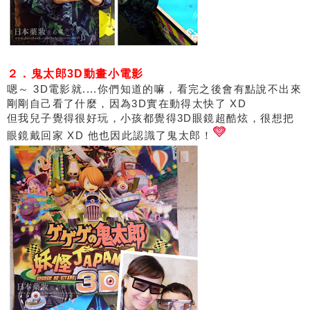
２．鬼太郎3D動畫小電影
嗯～ 3D電影就....你們知道的嘛，看完之後會有點說不出來
剛剛自己看了什麼，因為3D實在動得太快了 XD
但我兒子覺得很好玩，小孩都覺得3D眼鏡超酷炫，很想把
眼鏡戴回家 XD 他也因此認識了鬼太郎！