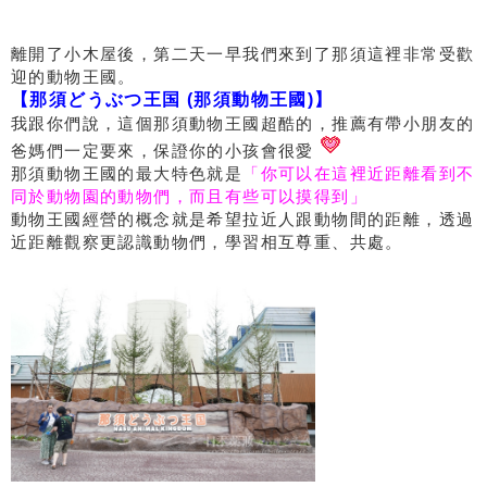
離開了小木屋後，第二天一早我們來到了那須這裡非常受歡
迎的動物王國。
【那須どうぶつ王国 (那須動物王國)】
我跟你們說，這個那須動物王國超酷的，推薦有帶小朋友的
爸媽們一定要來，保證你的小孩會很愛
那須動物王國的最大特色就是
「你可以在這裡近距離看到不
同於動物園的動物們，而且有些可以摸得到」
動物王國經營的概念就是希望拉近人跟動物間的距離，透過
近距離觀察更認識動物們，學習相互尊重、共處。