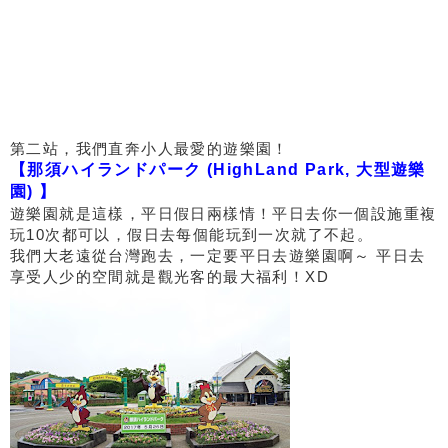
第二站，我們直奔小人最愛的遊樂園！
【那須ハイランドパーク (HighLand Park, 大型遊樂
園) 】
遊樂園就是這樣，平日假日兩樣情！平日去你一個設施重複
玩10次都可以，假日去每個能玩到一次就了不起。
我們大老遠從台灣跑去，一定要平日去遊樂園啊～ 平日去
享受人少的空間就是觀光客的最大福利！XD