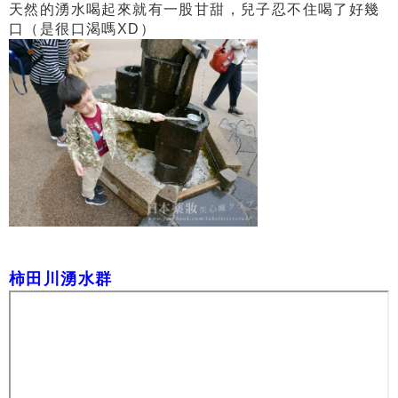
天然的湧水喝起來就有一股甘甜，兒子忍不住喝了好幾
口（是很口渴嗎XD）
柿田川湧水群