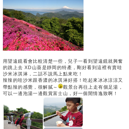
用望遠鏡看會比較清楚一些，兒子一看到望遠鏡就興奮
的跳上去 XD
山葵是靜岡的特產，剛好看到這裡有賣哇
沙米冰淇淋，二話不說馬上點來吃！
辣辣的哇沙米跟香濃的冰淇淋好搭！吃起來冰冰涼涼又
帶點辣的感覺，很解膩～
觀景台再往上走有個足湯，
可以一邊泡湯一邊觀賞富士山，好一個閒情逸致啊！