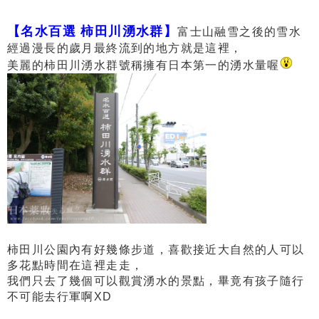
【名水百選 柿田川湧水群】
富士山融雪之後的雪水
經過漫長的歲月最終流到的地方就是這裡，
美麗的柿田川湧水群號稱擁有日本第一的湧水量喔
柿田川公園內有好幾條步道，喜歡接近大自然的人可以
多花點時間在這裡走走，
我們只去了幾個可以觀賞湧水的景點，畢竟有孩子隨行
不可能去行軍啊XD