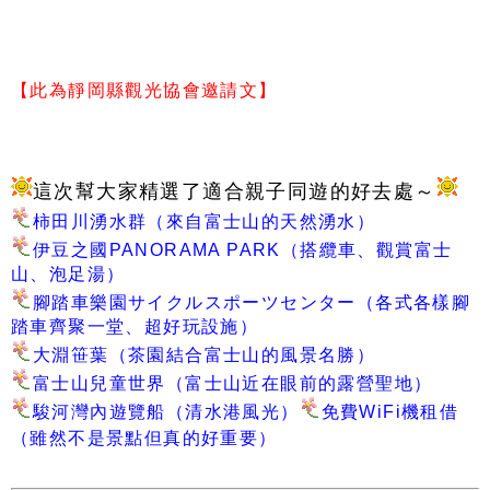
【此為靜岡縣觀光協會邀請文】
這次幫大家精選了適合親子同遊的好去處～
柿田川湧水群（來自富士山的天然湧水）
伊豆之國PANORAMA PARK（搭纜車、觀賞富士
山、泡足湯）
腳踏車樂園サイクルスポーツセンター（各式各樣腳
踏車齊聚一堂、超好玩設施）
大淵笹葉（茶園結合富士山的風景名勝）
富士山兒童世界（富士山近在眼前的露營聖地）
駿河灣內遊覽船（清水港風光）
免費WiFi機租借
（雖然不是景點但真的好重要）