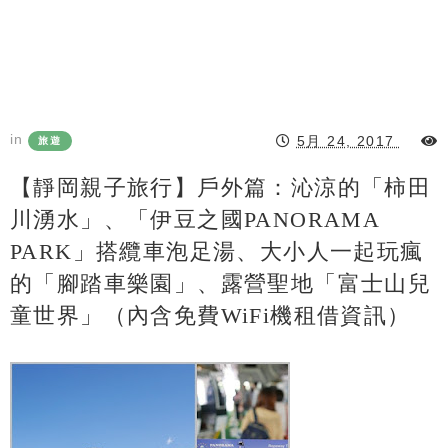
in
5月 24, 2017
旅遊
【靜岡親子旅行】戶外篇：沁涼的「柿田
川湧水」、「伊豆之國PANORAMA
PARK」搭纜車泡足湯、大小人一起玩瘋
的「腳踏車樂園」、露營聖地「富士山兒
童世界」（內含免費WiFi機租借資訊）