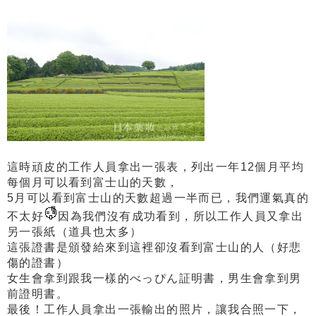
這時頑皮的工作人員拿出一張表，列出一年12個月平均
每個月可以看到富士山的天數，
5月可以看到富士山的天數超過一半而已，我們運氣真的
不太好
因為我們沒有成功看到，所以工作人員又拿出
另一張紙（道具也太多）
這張證書是頒發給來到這裡卻沒看到富士山的人（好悲
傷的證書）
女生會拿到跟我一樣的べっぴん証明書，男生會拿到男
前證明書。
最後！工作人員拿出一張輸出的照片，讓我合照一下，