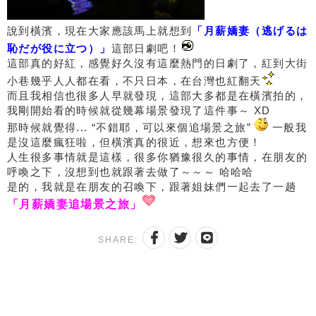
說到橫濱，現在大家應該馬上就想到
「月薪嬌妻（逃げるは
恥だが役に立つ）」
這部日劇吧！
這部真的好紅，感覺好久沒有這麼熱門的日劇了，紅到大街
小巷幾乎人人都在看，不只日本，在台灣也紅翻天
而且我相信也很多人早就發現，這部大多都是在橫濱拍的，
我剛開始看的時候就從幾幕場景發現了這件事～ XD
那時候就覺得... “不錯耶，可以來個追場景之旅”
一般我
是沒這麼瘋狂啦，但橫濱真的很近，想來也方便！
人生很多事情就是這樣，很多你猶豫很久的事情，在朋友的
呼喚之下，沒想到也就跟著去做了～～～ 哈哈哈
是的，我就是在朋友的召喚下，跟著姐妹們一起去了一趟
「月薪嬌妻追場景之旅」
SHARE: