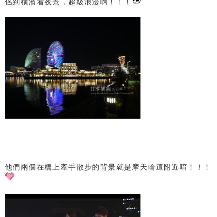
侶到橫濱看夜景，超級浪漫啊！！！
他們兩個在橋上牽手散步的背景就是摩天輪這附近唷！！！