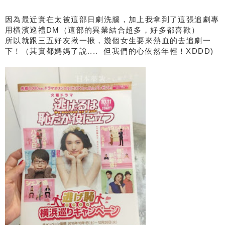
因為最近實在太被這部日劇洗腦，加上我拿到了這張追劇專
用橫濱巡禮DM（這部的異業結合超多，好多都喜歡）
所以就跟三五好友揪一揪，幾個女生要來熱血的去追劇一
下！（其實都媽媽了說.... 但我們的心依然年輕！XDDD)