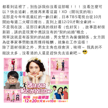
都看到這裡了，別告訴我你沒看這部喔！！！ 沒看怎麼可
以？快去追劇，然後再來看這篇！XD（開玩笑的啦）
這部是今年年底最紅的一齣日劇，日本TBS電視台從10月
開始每週二火曜日撥出，直到上週12/20才剛全劇終～
不是我在說，這部日劇真的很好看（也好笑），故事題材很
新穎，講的是現實中應該沒有的“契約結婚”概念，
簡單說就是有簽契約的結婚，男女雙方為僱傭關係，女方因
為從事家事勞動進而獲得報酬，就像在工作這樣！
除了題材很新之外，男女主角也很會演，唉唷～ 我真的不
能說太多，沒看過的人還是趕快先去追劇吧～