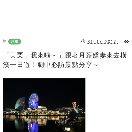
in
3月 17, 2017
旅遊
「美栗，我來啦～」跟著月薪嬌妻來去橫
濱一日遊！劇中必訪景點分享～