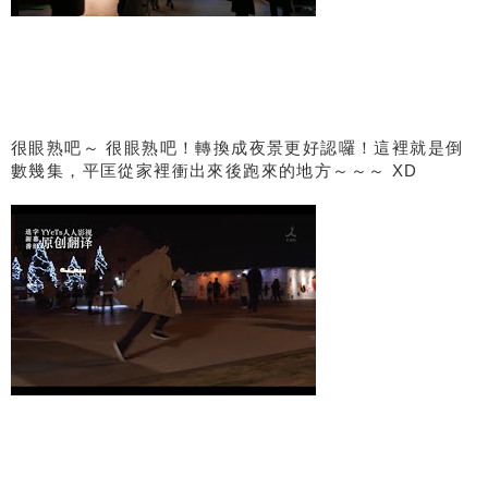
很眼熟吧～ 很眼熟吧！轉換成夜景更好認囉！這裡就是倒
數幾集，平匡從家裡衝出來後跑來的地方～～～ XD