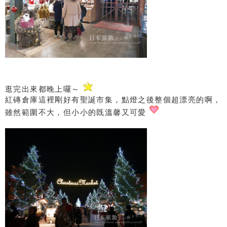
逛完出來都晚上囉～
紅磚倉庫這裡剛好有聖誕市集，點燈之後整個超漂亮的啊，
雖然範圍不大，但小小的既溫馨又可愛