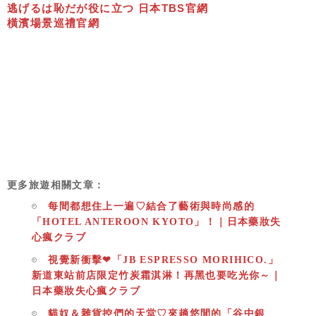
逃げるは恥だが役に立つ 日本TBS官網
橫濱場景巡禮官網
更多旅遊相關文章：
每間都想住上一遍♡結合了藝術與時尚感的
「HOTEL ANTEROON KYOTO」！｜日本藥妝失
心瘋クラブ
視覺新衝擊❤「JB ESPRESSO MORIHICO.」
新道東站前店限定竹炭霜淇淋！再黑也要吃光你～｜
日本藥妝失心瘋クラブ
貓奴＆雜貨控們的天堂♡來趟悠閒的「谷中銀