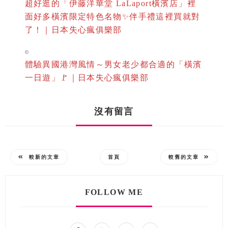
超好逛的「伊藤洋華堂 LaLaport橫濱店」裡
面好多橫濱限定特色名物✨伴手禮這裡買就對
了！｜日本失心瘋俱樂部
體驗異國港灣風情～男女老少都合適的「橫濱
一日遊」🚩｜日本失心瘋俱樂部
沒有留言
較新的文章
首頁
較舊的文章
FOLLOW ME