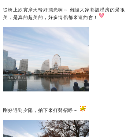
從橋上欣賞摩天輪好漂亮啊～ 難怪大家都說橫濱的景很
美，是真的超美的，好多情侶都來這約會！
剛好遇到夕陽，拍下來打聲招呼～