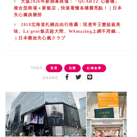
大阪2026年新開幕商場：「QUARTZ 心齋橋」
複合型商場＋新飯店，快速看懂各樓層亮點！｜日本
失心瘋俱樂部
2018北海道札幌自由行推薦：現煮帝王蟹超級美
味、La'gent飯店超大間、WAmazing上網不用錢...
｜日本藥妝失心瘋クラブ
TAGS:
夜景
玩樂
紅磚倉庫
SHARE: