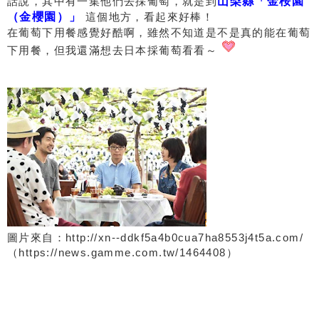
話說，其中有一集他們去採葡萄，就是到
山梨縣「金桜園
（金櫻園）」
這個地方，看起來好棒！
在葡萄下用餐感覺好酷啊，雖然不知道是不是真的能在葡萄
下用餐，但我還滿想去日本採葡萄看看～
圖片來自：http://xn--ddkf5a4b0cua7ha8553j4t5a.com/
（https://news.gamme.com.tw/1464408）