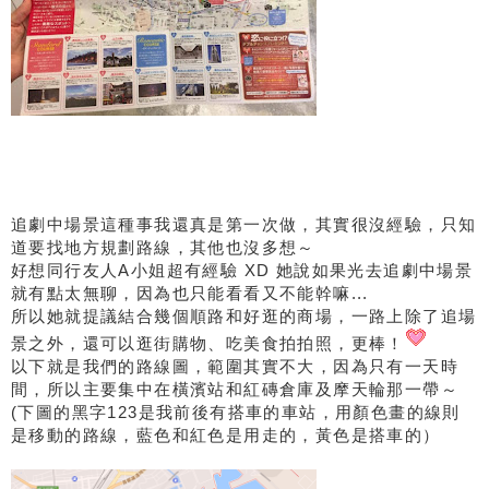
追劇中場景這種事我還真是第一次做，其實很沒經驗，只知
道要找地方規劃路線，其他也沒多想～
好想同行友人A小姐超有經驗 XD 她說如果光去追劇中場景
就有點太無聊，因為也只能看看又不能幹嘛...
所以她就提議結合幾個順路和好逛的商場，一路上除了追場
景之外，還可以逛街購物、吃美食拍拍照，更棒！
以下就是我們的路線圖，範圍其實不大，因為只有一天時
間，所以主要集中在橫濱站和紅磚倉庫及摩天輪那一帶～
(下圖的黑字123是我前後有搭車的車站，用顏色畫的線則
是移動的路線，藍色和紅色是用走的，黃色是搭車的）