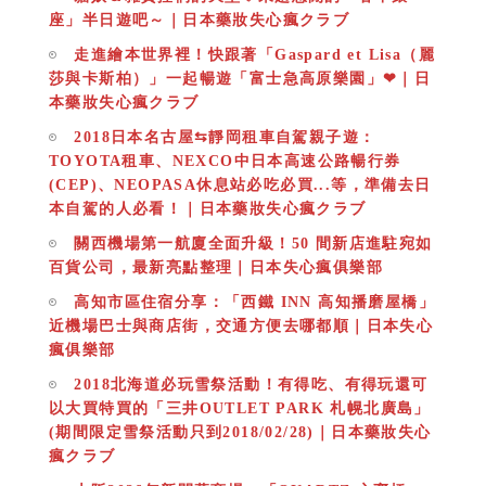
座」半日遊吧～｜日本藥妝失心瘋クラブ
走進繪本世界裡！快跟著「Gaspard et Lisa（麗
莎與卡斯柏）」一起暢遊「富士急高原樂園」❤｜日
本藥妝失心瘋クラブ
2018日本名古屋⇆靜岡租車自駕親子遊：
TOYOTA租車、NEXCO中日本高速公路暢行券
(CEP)、NEOPASA休息站必吃必買...等，準備去日
本自駕的人必看！｜日本藥妝失心瘋クラブ
關西機場第一航廈全面升級！50 間新店進駐宛如
百貨公司，最新亮點整理｜日本失心瘋俱樂部
高知市區住宿分享：「西鐵 INN 高知播磨屋橋」
近機場巴士與商店街，交通方便去哪都順｜日本失心
瘋俱樂部
2018北海道必玩雪祭活動！有得吃、有得玩還可
以大買特買的「三井OUTLET PARK 札幌北廣島」
(期間限定雪祭活動只到2018/02/28)｜日本藥妝失心
瘋クラブ