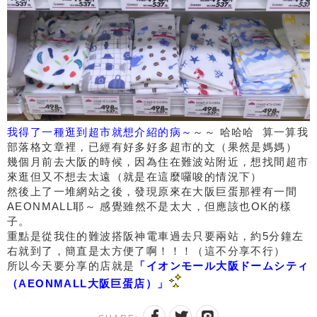
我得了一種逛到超市就想介紹的病～
～～ 哈哈哈 算一算我
部落格文章裡，已經有好多好多超市的文（果然是媽媽）
幾個月前去大阪的時候，因為住在難波站附近，想找間超市
來逛但又不想去太遠（就是在這麼囉唆的情況下）
然後上了一堆網站之後，發現原來在大阪巨蛋那裡有一間
AEONMALL耶～ 感覺雖然不是太大，但應該也OK的樣
子。
重點是從我住的難波搭阪神電車過去只要兩站，約5分鐘左
右就到了，簡直是太方便了啊！！！（這不分享不行）
所以今天要分享的店就是
「イオンモール大阪ドームシティ
（AEONMALL大阪巨蛋店）」