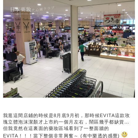
我逛這間店鋪的時候是8月底9月初，那時候EVITA這款玫
瑰立體泡沫潔顏才上市約一個月左右，鬧區幾乎都缺貨...
但我竟然在這裏面的藥妝區域看到了一整面牆的
EVITA！！！當下整個非常興奮～ (有中樂透的感覺)