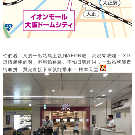
你們看！真的一出站馬上就到AEON喔，我沒有唬爛～ XD
這樣超棒的啊，不用怕迷路、不怕日曬雨淋，一出站就能逛
街血拼，買完直接下來就能搭車～ 根本天堂