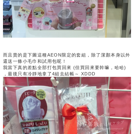
而且賣的是下圖這種AEON限定的套組，除了潔顏本身以外
還送一條小毛巾和試用包呢！
我當下真的差點全部打包買回來 (但買回來要幹嘛，哈哈)
，最後只有冷靜地拿了4組去結帳～ XDDD