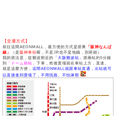
【交通方式】
前往這間AEONMALL，最方便的方式是搭乘
「阪神なんば
線」
（是
阪神車站
喔，不是JR也不是地鐵，別搭錯）
我的搭法是，從難波附近的
「大阪難波站」
搭兩站約5分鐘
到
「ドーム前站」
下車，然後賣場就在車站上方，直達。
就是這麼方便，
這間AEONMALL就跟車站直通，出站就可
以直接進到賣場了，不用找路、不怕淋雨