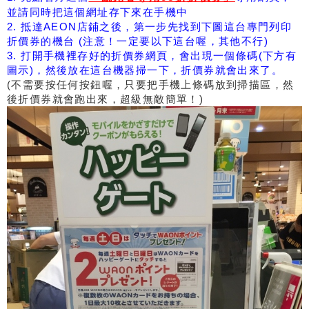
並請同時把這個網址存下來在手機中
2. 抵達AEON店鋪之後，第一步先找到下圖這台專門列印
折價券的機台 (注意！一定要以下這台喔，其他不行)
3. 打開手機裡存好的折價券網頁，會出現一個條碼(下方有
圖示)，然後放在這台機器掃一下，折價券就會出來了。
(不需要按任何按鈕喔，只要把手機上條碼放到掃描區，然
後折價券就會跑出來，超級無敵簡單！)