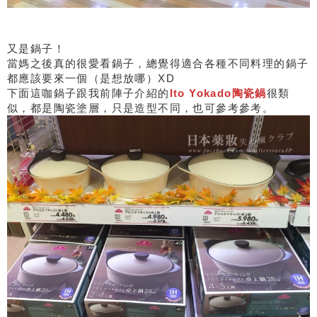
又是鍋子！
當媽之後真的很愛看鍋子，總覺得適合各種不同料理的鍋子
都應該要來一個（是想放哪）XD
下面這咖鍋子跟我前陣子介紹的
Ito Yokado陶瓷鍋
很類
似，都是陶瓷塗層，只是造型不同，也可參考參考。