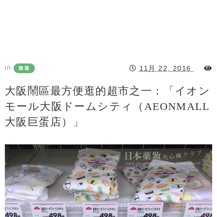
in
11月 22, 2016
旅遊
大阪鬧區最方便逛的超市之一：「イオン
モール大阪ドームシティ（AEONMALL
大阪巨蛋店）」