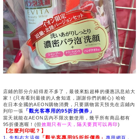
店鋪的部分介紹得差不多了，最後來點超棒的優惠訊息給大
家！(只有看到最後的人會知道，謝謝你們的耐心) 哈哈
在日本全國的AEON購物消費，只要購物當天預先在店鋪內
列印一張
「觀光客專用的95折折價券」
當天就能在AEON店內不限次數使用，幾乎所有商品都有
95折優惠喔！(但
效期只有一天，隔天要買可以再印
)
【怎麼列印呢？】
1. 先點右方這個
「觀光客專用95折折價券」
專用網頁，