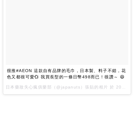
很推#AEON 這款自有品牌的毛巾，日本製、料子不錯，花
色又都很可愛💞 我買長型的一條日幣498而已！很讚～ 😄
日本藥妝失心瘋俱樂部（@japanuts）張貼的相片 於 2016 年 9月 月 4 2:12上午 PDT 張貼