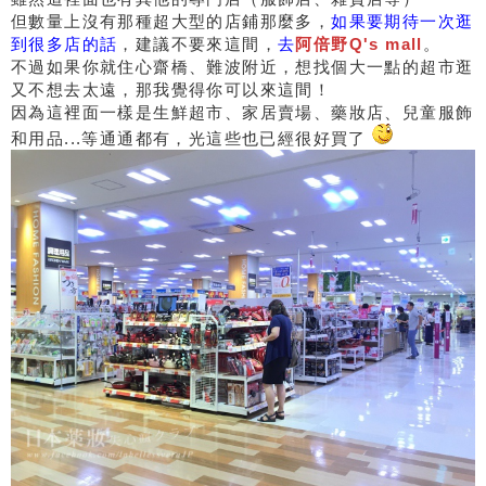
但數量上沒有那種超大型的店鋪那麼多，
如果要期待一次逛
到很多店的話
，建議不要來這間，
去
阿倍野Q's mall
。
不過如果你就住心齋橋、難波附近，想找個大一點的超市逛
又不想去太遠，那我覺得你可以來這間！
因為這裡面一樣是生鮮超市、家居賣場、藥妝店、兒童服飾
和用品...等通通都有，光這些也已經很好買了