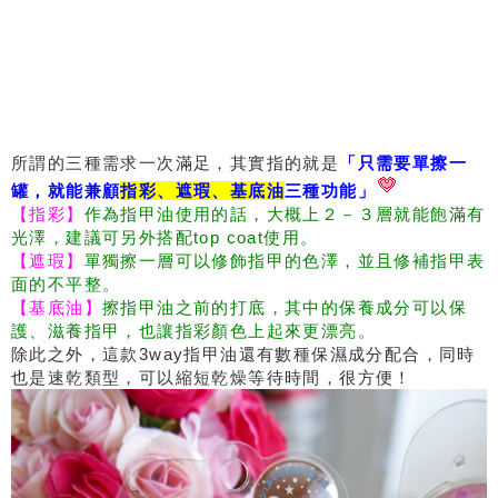
所謂的三種需求一次滿足，其實指的就是
「只需要單擦一
罐，就能兼顧
指彩、遮瑕、基底油
三種功能」
【指彩】
作為指甲油使用的話，大概上２－３層就能飽滿有
光澤，建議可另外搭配top coat使用。
【遮瑕】
單獨擦一層可以修飾指甲的色澤，並且修補指甲表
面的不平整。
【基底油】
擦指甲油之前的打底，其中的保養成分可以保
護、滋養指甲，也讓指彩顏色上起來更漂亮。
除此之外，這款3way指甲油還有數種保濕成分配合，同時
也是速乾類型，可以縮短乾燥等待時間，很方便！