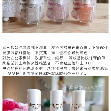
這三款顏色其實都不錯看，左邊的裸膚色很百搭，不管配什
麼服裝都好搭配、不突兀，而且也不會過於顯色～
對於在公家機關、政府單位、銀行....等或是比較保守的傳
統產業的上班族來說很適合，不會被主管盯上 XD
中間的裸粉色也還不錯，淡淡淺淺的，擦起來有溫柔的感覺
～ 哈哈哈 但右邊的珊瑚粉就比較顯色一點了...