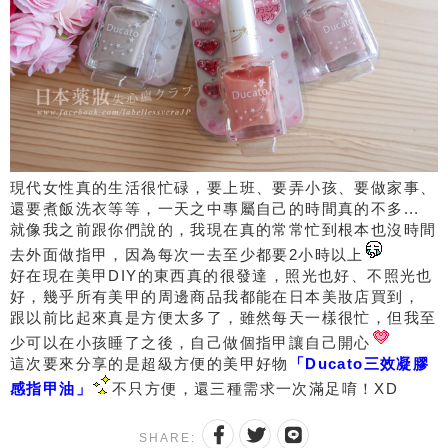
現代女性真的生活很忙碌，要上班、要弄小孩、要做家事、
還要煮飯洗衣等等，一天之中專屬自己的時間真的不多...
就像我之前跟你們說的，我現在真的常常忙到根本也沒時間
去外面做指甲，因為每次一去至少都要2小時以上
好在現在美甲DIY的東西真的很發達，照光也好、不照光也
好，幾乎所有美甲的周邊商品我都能在日本美妝店買到，
跟以前比起來真是方便太多了，雖然每天一樣很忙，但我至
少可以在小孩睡了之後，自己做個指甲讓自己開心
這次要來分享的是超級方便的美甲好物
「Ducato三效凝膠
感指甲油」
不只方便，還三種需求一次滿足唷！XD
SHARE: