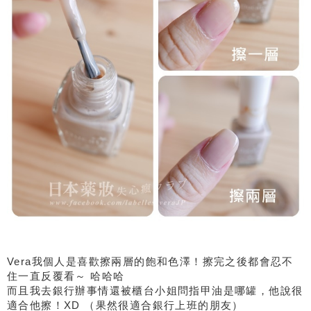
Vera我個人是喜歡擦兩層的飽和色澤！擦完之後都會忍不
住一直反覆看～ 哈哈哈
而且我去銀行辦事情還被櫃台小姐問指甲油是哪罐，他說很
適合他擦！XD （果然很適合銀行上班的朋友）