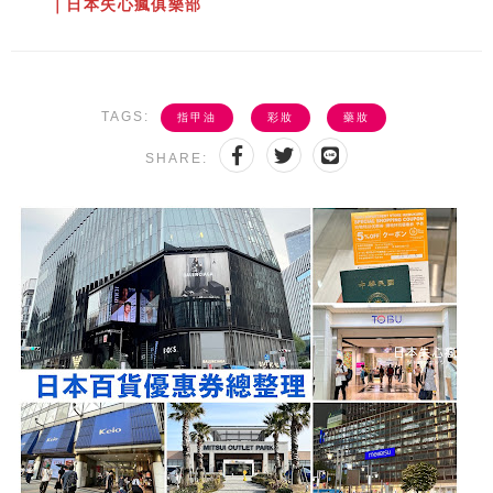
｜日本失心瘋俱樂部
TAGS:
指甲油
彩妝
藥妝
SHARE: