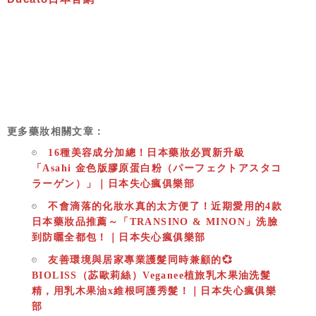
更多藥妝相關文章：
16種美容成分加總！日本藥妝必買新升級
「Asahi 金色版膠原蛋白粉（パーフェクトアスタコ
ラーゲン）」｜日本失心瘋俱樂部
不會滴落的化妝水真的太方便了！近期愛用的4款
日本藥妝品推薦～「TRANSINO & MINON」洗臉
到防曬全都包！｜日本失心瘋俱樂部
友善環境與居家專業護髮同時兼顧的💞
BIOLISS（苾歐莉絲）Veganee植旅乳木果油洗髮
精，用乳木果油x維根呵護秀髮！｜日本失心瘋俱樂
部