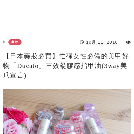
in
10月 11, 2016
藥妝
【日本藥妝必買】忙碌女性必備的美甲好
物「Ducato」三效凝膠感指甲油(3way美
爪宣言)