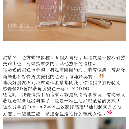
混搭的上色方式很多種，看個人喜好，我這次是平擦和斜擦
交錯上色，有幾指擦斜的，其他擦平的這樣...
這兩色的混色很低調，看起來隱隱約約、若有似無，有點像
漸層也有點像角度變化的色差，還滿好玩的～
連我好朋友看到我擦這個混搭都問我，你這指甲油好特別，
感覺像3D會跟著角度變色一樣～ XDDDD
總之呢，我覺得指甲油這東西就是很適合拿來玩，有時候玩
著玩著就會玩出興趣了，也是一種生活紓壓放鬆的方式！
這次分享的Ducato 3way三效凝膠感指甲油用起來真的很
方便，一罐抵三罐，超適合生活忙碌的現代女性～