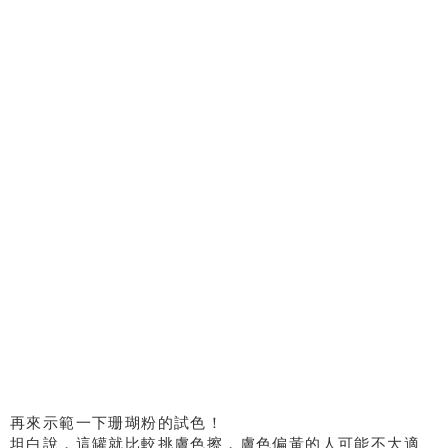
再來示範一下珊瑚粉的試色！
坦白說，這罐就比較挑膚色擦，膚色偏黃的人可能不大適