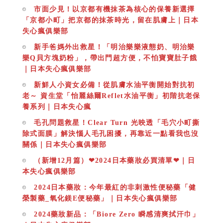
市面少見！以京都有機抹茶為核心的保養新選擇
「京都小町」把京都的抹茶時光，留在肌膚上｜日本
失心瘋俱樂部
新手爸媽外出救星！「明治樂樂液態奶、明治樂
樂Q貝方塊奶粉」，帶出門超方便，不怕寶寶肚子餓
｜日本失心瘋俱樂部
新鮮人小資女必備！從肌膚水油平衡開始對抗初
老～ 資生堂「怡麗絲爾Reflet水油平衡」初階抗老保
養系列｜日本失心瘋
毛孔問題救星！Clear Turn 光映透「毛穴小町撕
除式面膜」解決惱人毛孔困擾，再靠近一點看我也沒
關係｜日本失心瘋俱樂部
（新增12月篇）❤2024日本藥妝必買清單❤｜日
本失心瘋俱樂部
2024日本藥妝：今年最紅的非刺激性便秘藥「健
榮製藥_氧化鎂E便秘藥」｜日本失心瘋俱樂部
2024藥妝新品：「Biore Zero 瞬感清爽拭汗巾」