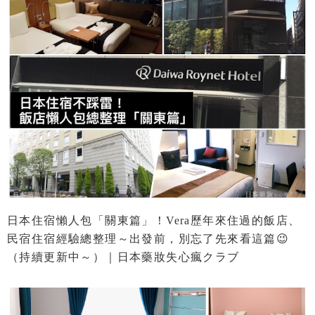
日本住宿懶人包「關東篇」！Vera歷年來住過的飯店、
民宿住宿經驗總整理～出發前，別忘了先來看這篇😉
（持續更新中～）｜日本藥妝失心瘋クラブ