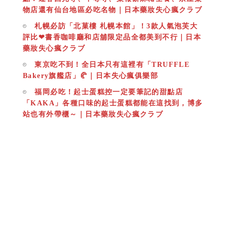
物店還有仙台地區必吃名物｜日本藥妝失心瘋クラブ
札幌必訪「北菓樓 札幌本館」！3款人氣泡芙大
評比❤書香咖啡廳和店舖限定品全都美到不行｜日本
藥妝失心瘋クラブ
東京吃不到！全日本只有這裡有「TRUFFLE
Bakery旗艦店」🥐｜日本失心瘋俱樂部
福岡必吃！起士蛋糕控一定要筆記的甜點店
「KAKA」各種口味的起士蛋糕都能在這找到，博多
站也有外帶櫃～｜日本藥妝失心瘋クラブ