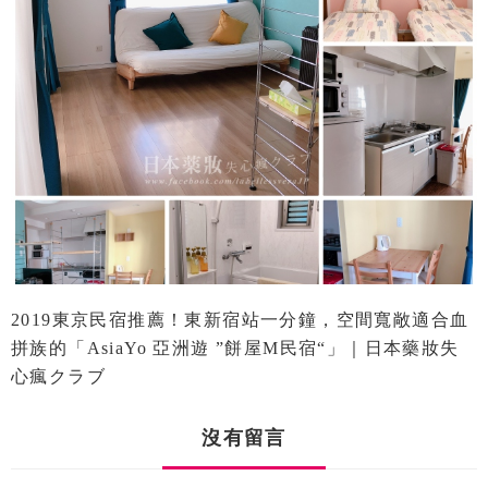
2019東京民宿推薦！東新宿站一分鐘，空間寬敞適合血
拼族的「AsiaYo 亞洲遊 ”餅屋M民宿“」｜日本藥妝失
心瘋クラブ
沒有留言