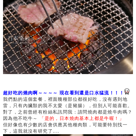
超好吃的燒肉啊～～～～ 現在看到還是口水猛流！！！
我們點的這個套餐，裡面幾種部位都很好吃，沒有遇到地
雷，只有內臟類的我不太愛（是豬腸），但別人可能喜歡。
對了，之前曾經有粉絲私訊問我：請問燒肉都是燒牛肉嗎？
因為他不吃牛～
「是的，日本燒肉基本上都是牛喔！」
但好像也有少數的店會供應其他種肉類，可能要特別找一
下，這我就沒有研究了....