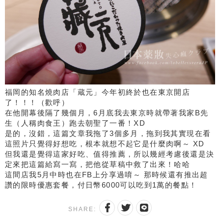
福岡的知名燒肉店「蔵元」今年初終於也在東京開店
了！！！（歡呼）
在他開幕後隔了幾個月，6月底我去東京時就帶著我家B先
生（人稱肉食王）跑去朝聖了一番！XD
是的，沒錯，這篇文章我拖了3個多月，拖到我其實現在看
這照片只覺得好想吃，根本就想不起它是什麼肉啊～ XD
但我還是覺得這家好吃、值得推薦，所以幾經考慮後還是決
定來把這篇給寫一寫，把他從草稿中救了出來！哈哈
這間店我5月中時也在FB上分享過唷～ 那時候還有推出超
讚的限時優惠套餐，付日幣6000可以吃到1萬的餐點！
SHARE: