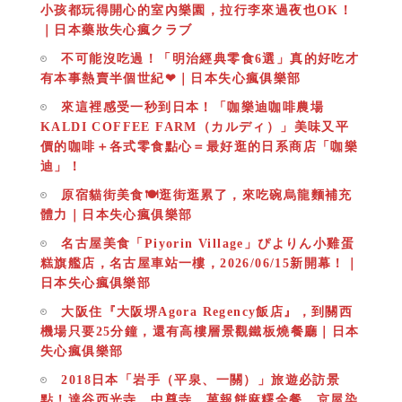
小孩都玩得開心的室內樂園，拉行李來過夜也OK！
｜日本藥妝失心瘋クラブ
不可能沒吃過！「明治經典零食6選」真的好吃才
有本事熱賣半個世紀❤｜日本失心瘋俱樂部
來這裡感受一秒到日本！「咖樂迪咖啡農場
KALDI COFFEE FARM（カルディ）」美味又平
價的咖啡＋各式零食點心＝最好逛的日系商店「咖樂
迪」！
原宿貓街美食🍽逛街逛累了，來吃碗烏龍麵補充
體力｜日本失心瘋俱樂部
名古屋美食「Piyorin Village」ぴよりん小雞蛋
糕旗艦店，名古屋車站一樓，2026/06/15新開幕！｜
日本失心瘋俱樂部
大阪住『大阪堺Agora Regency飯店』，到關西
機場只要25分鐘，還有高樓層景觀鐵板燒餐廳｜日本
失心瘋俱樂部
2018日本「岩手（平泉、一關）」旅遊必訪景
點！達谷西光寺、中尊寺、菓報餅麻糬全餐、京屋染