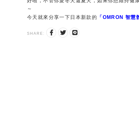
好啦，不管你愛冬天還夏天，如果你想維持健
～
今天就來分享一下日本新款的
「OMRON 智慧
SHARE: