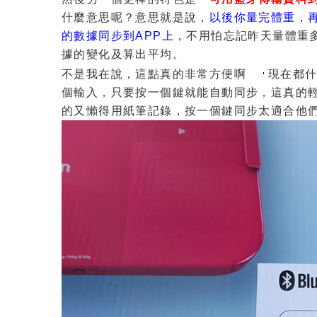
什麼意思呢？意思就是說，
以後你量完體重，
的數據同步到APP上
，不用怕忘記昨天量體重多
據的變化及算出平均。
不是我在說，這點真的非常方便啊
現在都什
個輸入，只要按一個鍵就能自動同步，這真的
的又懶得用紙筆記錄，按一個鍵同步太適合他們