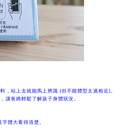
資料，站上去就能馬上辨識 (但不能體型太過相近)。
康，讓爸媽輕鬆了解孩子身體狀況。
。
且字體大看得清楚。