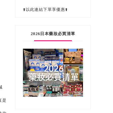
⬆️以此連結下單享優惠⬆️
2026日本藥妝必買清單
減
直是