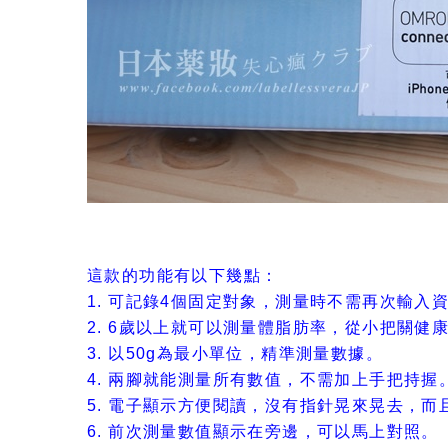
這款的功能有以下幾點：
1. 可記錄4個固定對象，測量時不需再次輸入
2. 6歲以上就可以測量體脂肪率，從小把關健
3. 以50g為最小單位，精準測量數據。
4. 兩腳就能測量所有數值，不需加上手把持握
5. 電子顯示方便閱讀，沒有指針晃來晃去，而
6. 前次測量數值顯示在旁邊，可以馬上對照。