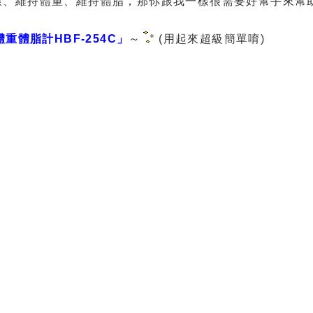
康、維持體重、維持體脂，那你跟我一樣很需要好幫手來幫
體重體脂計HBF-254C」
～
(用起來超級簡單唷)