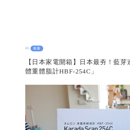
in
生活
【日本家電開箱】日本最夯！藍芽連
體重體脂計HBF-254C」