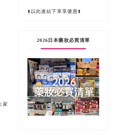
⬆️以此連結下單享優惠⬆️
2026日本藥妝必買清單
大家