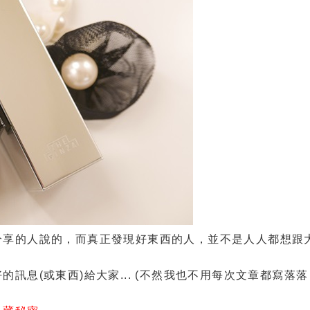
分享的人說的，而真正發現好東西的人，並不是人人都想跟
訊息(或東西)給大家... (不然我也不用每次文章都寫落落