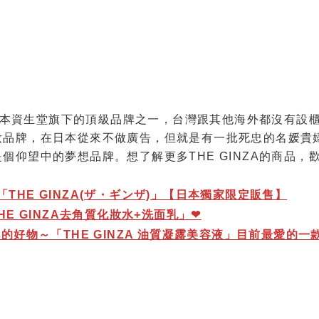
是日本資生堂旗下的頂級品牌之一，台灣跟其他海外都沒有設
妝品牌，在日本從來不做廣告，但就是有一批死忠的名媛貴
仰望中的夢想品牌。想了解更多THE GINZA的商品，
HE GINZA(ザ・ギンザ)」【日本獨家限定販售】
E GINZA去角質化妝水+洗面乳」❤
的好物～「THE GINZA 油質凝露美容液」目前最愛的一