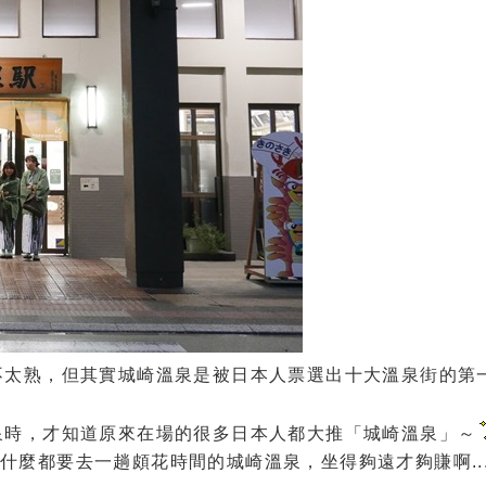
不太熟，但其實城崎溫泉是被日本人票選出十大溫泉街的第
泉時，才知道原來在場的很多日本人都大推「城崎溫泉」～
管說什麼都要去一趟頗花時間的城崎溫泉，坐得夠遠才夠賺啊..