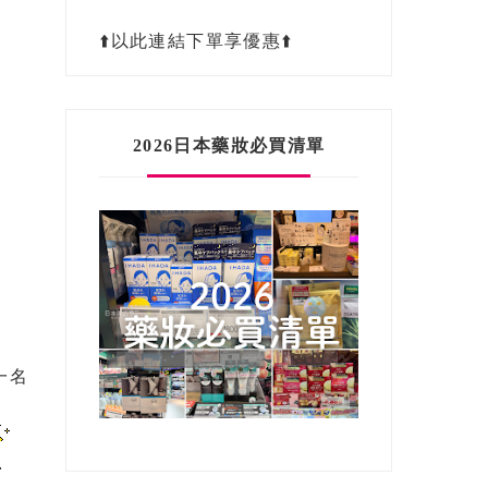
⬆️以此連結下單享優惠⬆️
2026日本藥妝必買清單
一名
.