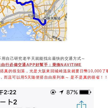
不用自己研究老半天就能找出最快的交通方式～
行必備交通APP好幫手：乗換NAVITIME
來搭真的很划算，光是大阪來回城崎溫泉就要日幣10,000了耶.
,000，而且可以用5天隨便搭自由座列車～ 是不是真的很省！