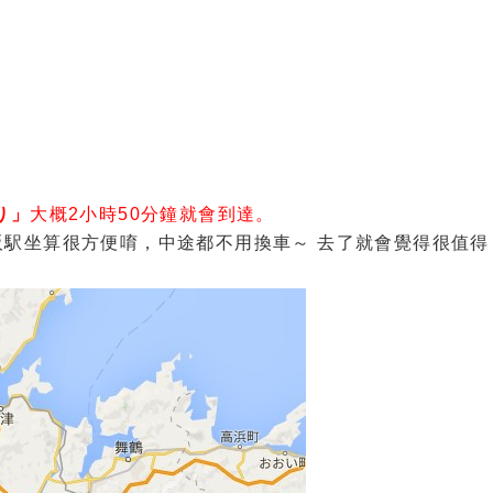
り」
大概2小時50分鐘就會
到達。
駅坐算很方便唷，中途都不用換車～ 去了就會覺得很值得