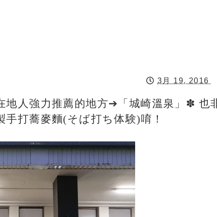
3月 19, 2016
在地人強力推薦的地方➔「城崎溫泉」✽ 也
手打蕎麥麵(そば打ち体験)唷！