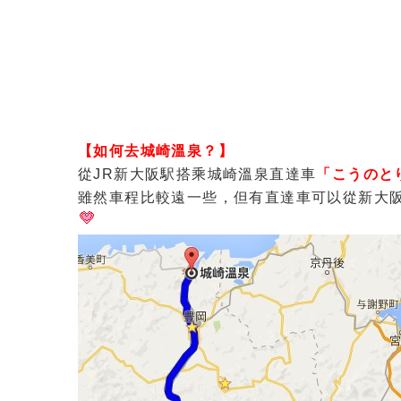
【如何去城崎溫泉？】
從JR新大阪駅搭乘城崎溫泉直達車
「こうのと
雖然車程比較遠一些，但有直達車可以從新大阪