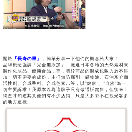
關於
「長寿の里」
，簡單分享一下他們的概念給大家！
品牌概念強調「完全無添加」，嚴選日本各地的天然素材來
製作化妝品、健康食品...等，關於商品的製成也致力於不添
加一切不需要的成份，主打無防腐劑、礦物油、石油系介面
活性劑、合成香料、合成色素...等，以"健康"、"自然"為一
切主要訴求！我原本以為這牌子只有做通販銷售，但後來上
網查才知道其實他們有不少店鋪，只是大多都不在觀光客多
的地方這樣...