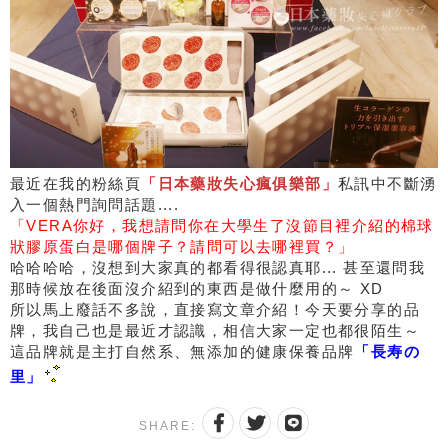
最近在我的粉絲頁
「日本藥妝失心瘋俱樂部」
私訊中不斷湧
入一個熱門詢問話題....
「VERA你好，我想請問你在大學生了沒節目裡介紹的棉球
狀膠原蛋白是哪個牌子？請問可以去哪裡買？」
哈哈哈哈，沒想到大家真的都看得很認真耶... 甚至還問我
那時候放在後面沒介紹到的東西是做什麼用的～ XD
所以馬上廢話不多說，直接寫文章介紹！今天要分享的品
牌，我自己也是最近才認識，相信大家一定也都很陌生～
這品牌就是主打自然系、無添加的健康保養品牌
「長寿の
里」
SHARE: