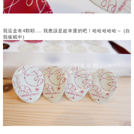
我這盒有4顆耶.... 我應該是超幸運的吧！哈哈哈哈哈～ (自
我催眠中)