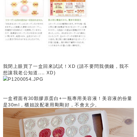
我閉上眼買了一盒回來試試！XD (請不要問我價錢，我不
想讓我老公知道.... XD)
一盒裡面有30顆膠原蛋白+一瓶專用美容液！美容液的份量
是30ml，櫃姐說配著用剛剛好，不會太少。