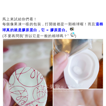
馬上來試給你們看！
每個像果凍一樣的包裝，打開後都是一顆棉球喔！而且
這棉
球真的就是膠原蛋白，它 = 膠原蛋白。
(不要再問我"所以它是一般的棉球嗎？"
)