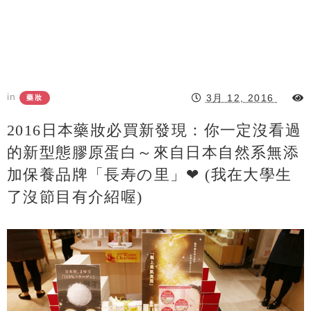
in
3月 12, 2016
藥妝
2016日本藥妝必買新發現：你一定沒看過
的新型態膠原蛋白～來自日本自然系無添
加保養品牌「長寿の里」❤ (我在大學生
了沒節目有介紹喔)