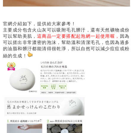
官網介紹如下，提供給大家參考！
主要成分包含火山灰可以吸附毛孔髒汙，還有天然礦物成份
可以幫助美肌，
這商品一定要搭配起泡網一起使用喔，
因為
可以搓出非常濃密的泡沫，幫助溫和清潔毛孔，也因為過多
的油脂和髒汙都能清得很乾淨，所以自然可以減少痘痘或粉
絲的生成！