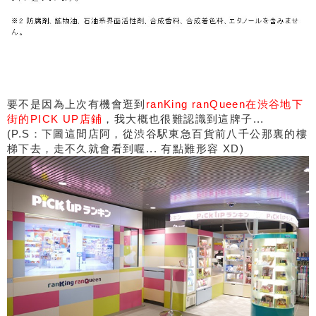
要不是因為上次有機會逛到
ranKing ranQueen在渋谷地下
街的PICK UP店鋪
，我大概也很難認識到這牌子...
(P.S：下圖這間店阿，從渋谷駅東急百貨前八千公那裏的樓
梯下去，走不久就會看到喔... 有點難形容 XD)