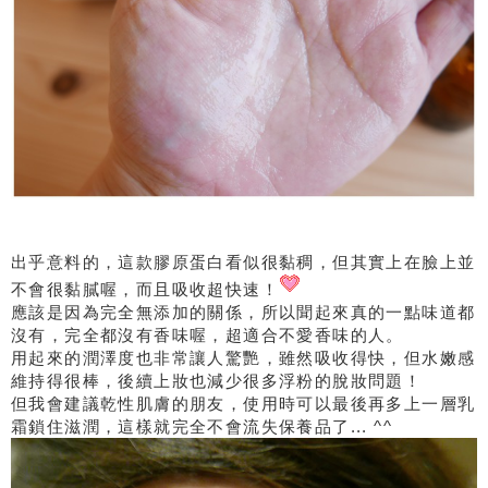
出乎意料的，這款膠原蛋白看似很黏稠，但其實上在臉上並
不會很黏膩喔，而且吸收超快速！
應該是因為完全無添加的關係，所以聞起來真的一點味道都
沒有，完全都沒有香味喔，超適合不愛香味的人。
用起來的潤澤度也非常讓人驚艷，雖然吸收得快，但水嫩感
維持得很棒，後續上妝也減少很多浮粉的脫妝問題！
但我會建議乾性肌膚的朋友，使用時可以最後再多上一層乳
霜鎖住滋潤，這樣就完全不會流失保養品了... ^^