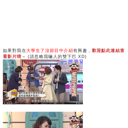
如果對我在
大學生了沒節目中介紹
有興趣，
歡迎點此連結查
看影片唷
～ (請忽略我嚇人的雙下巴 XD)