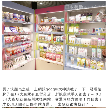
買了洗顏皂之後，上網跟google大神請教了一下，發現這
牌子在JR大森駅有直營分店，所以我就手刀衝去了～ XD
JR大森駅就在品川駅後兩站，交通算很方便唷！而且去了
才發現這間分店跟車站直通，一出站就很快找到了...