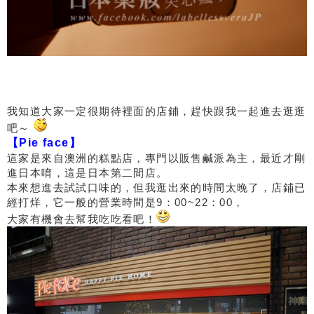
我知道大家一定很期待裡面的店鋪，趕快跟我一起進去逛逛
吧～
【Pie face】
這家是來自澳洲的糕點店，專門以販售鹹派為主，最近才剛
進日本唷，這是日本第二間店。
本來想進去試試口味的，但我逛出來的時間太晚了，店鋪已
經打烊，它一般的營業時間是9：00~22：00，
大家有機會去幫我吃吃看吧！