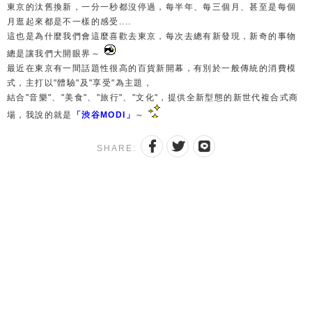
東京的汰舊換新，一分一秒都沒停過，每半年、每三個月、甚至是每個
月逛起來都是不一樣的感受....
這也是為什麼我們會這麼喜歡去東京，每次去總有新發現，新奇的事物
總是讓我們大開眼界～
最近在東京有一間話題性很高的百貨新開幕，
有別於一般傳統的消費模
式，
主打以"體驗"及"享受"為主題，
結合"音樂"、"美食"、"旅行"、"文化"，提供全新型態的新世代複合式商
場，我說的就是
「渋谷MODI」
～
SHARE: