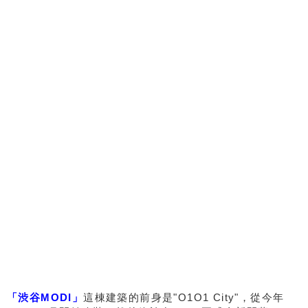
「渋谷MODI」
這棟建築的前身是"O1O1 City"，從今年