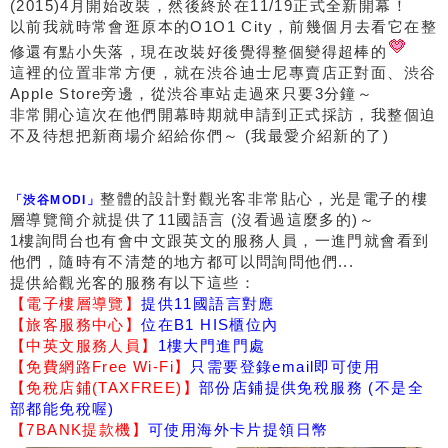
(2015)4月開始改裝，然後終於在11/19正式全新開幕！
以前我就時常會逛原本的O1O1 City，前幾個月去看它在整
修還有點小失落，現在改裝好後覺得整個變得超棒的
這裡的位置非常方便，就在渋谷迪士尼專賣店正對面、渋谷
Apple Store旁邊，從渋谷車站走過來只要3分鐘～
非常開心這次在他們開幕時期就申請到正式採訪，我整個迫
不及待想把新商場介紹給你們～ (我最愛介紹新的了)
整體的設計對觀光客非常貼心，光是電子的樓
「渋谷MODI」
層導覽簡介就提供了11國語言 (沒看過這麼多的)～
1樓詢問台也有會中文跟英文的服務人員，一進門就會看到
他們，隨時有不清楚的地方都可以問詢問他們...
提供給觀光客的服務有以下這些：
【電子樓層導覽】
提供11國語言對應
【旅客服務中心】
位在B1 HIS櫃位內
【中英文服務人員】
1樓大門進門處
【免費網路Free Wi-Fi】
只需要登錄email即可使用
【免稅店鋪(TAXFREE)】
部份店鋪提供免稅服務 (不是全
部都能免稅喔)
【7BANK提款機】
可使用海外卡片提領日幣