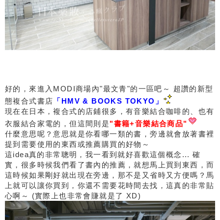
好的，來進入MODI商場內"最文青"的一區吧～ 超讚的新型
態複合式書店
「HMV & BOOKS TOKYO」
現在在日本，複合式的店鋪很多，有音樂結合咖啡的、也有
衣服結合家電的，但這間則是
"書籍+音樂結合商品"
什麼意思呢？意思就是你看哪一類的書，旁邊就會放著書裡
提到需要使用的東西或推薦購買的好物～
這idea真的非常聰明，我一看到就好喜歡這個概念... 確
實，很多時候我們看了書內的推薦，就想馬上買到東西，而
這時候如果剛好就出現在旁邊，那不是又省時又方便嗎？馬
上就可以讓你買到，你還不需要花時間去找，這真的非常貼
心啊～ (實際上也非常會賺就是了 XD)