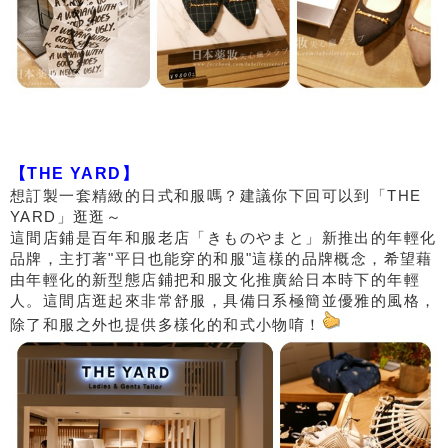
【THE YARD】
想訂製一套精緻的日式和服嗎？建議你下回可以到「THE
YARD」逛逛～
這間店鋪是百年和服老店「きものやまと」新推出的年輕化
品牌，主打著"平日也能穿的和服"這樣的品牌概念，希望藉
由年輕化的新型態店鋪把和服文化推廣給日本時下的年輕
人。這間店逛起來非常舒服，具備日系極簡並優雅的風格，
除了和服之外也提供多樣化的和式小物唷！