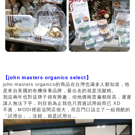
【john masters organics select】
john masters organics的商品在台灣也滿多人都知道，他
是來自美國的有機保養品牌，最出名的就是洗髮精。
我這兩年也對這牌子很有興趣，但他價格普遍都很高，遲遲
讓人無法下手，到目前為止我也只買過試用組而已 XD
不過，MODI裡面這間店很大，而且門口設立了一組很酷的
「試用台」，沒錯，就是試用台...