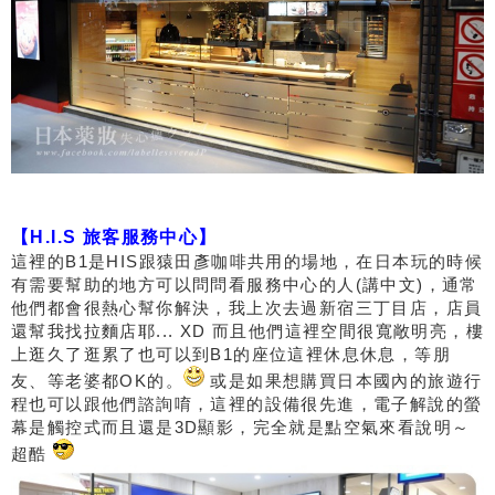
【H.I.S 旅客服務中心】
這裡的B1是HIS跟猿田彥咖啡共用的場地，在日本玩的時候
有需要幫助的地方可以問問看服務中心的人(講中文)，通常
他們都會很熱心幫你解決，我上次去過新宿三丁目店，店員
還幫我找拉麵店耶... XD 而且他們這裡空間很寬敞明亮，樓
上逛久了逛累了也可以到B1的座位這裡休息休息，等朋
友、等老婆都OK的。
或是如果想購買日本國內的旅遊行
程也可以跟他們諮詢唷，這裡的設備很先進，電子解說的螢
幕是觸控式而且還是3D顯影，完全就是點空氣來看說明～
超酷