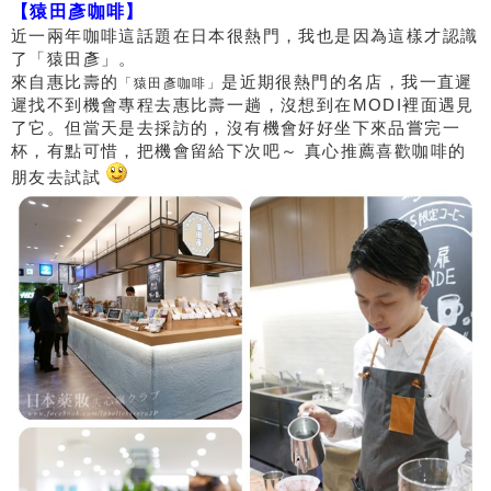
【猿田彥咖啡】
近一兩年咖啡這話題在日本很熱門，我也是因為這樣才認識
了「猿田彥」。
來自惠比壽的
是近期很熱門的名店，我一直遲
「猿田彥咖啡」
遲找不到機會專程去惠比壽一趟，沒想到在MODI裡面遇見
了它。但當天是去採訪的，沒有機會好好坐下來品嘗完一
杯，有點可惜，把機會留給下次吧～ 真心推薦喜歡咖啡的
朋友去試試