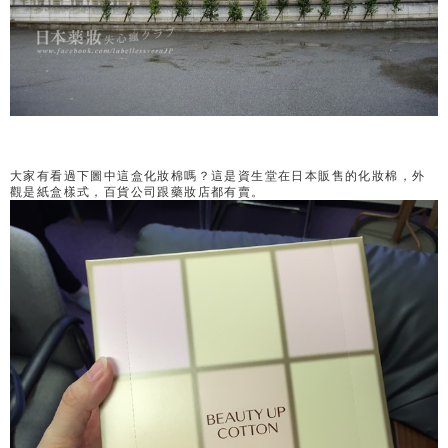
大家有看過下圖中這盒化妝棉嗎？這是資生堂在日本販售的化妝棉，外
觀是紙盒樣式，百貨公司跟藥妝店都有賣。