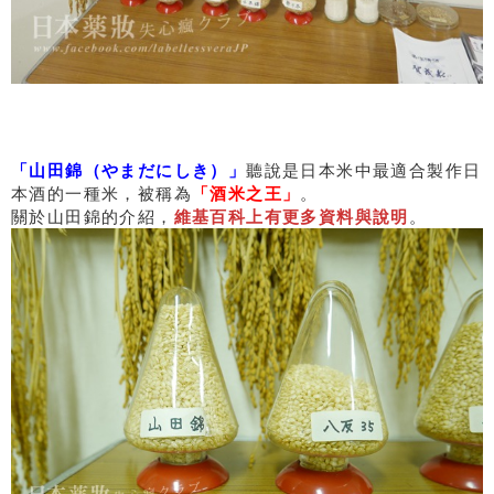
「山田錦（やまだにしき）」
聽說是日本米中最適合製作日
本酒的一種米，被稱為
「酒米之王」
。
關於山田錦的介紹，
維基百科上有更多資料與說明
。