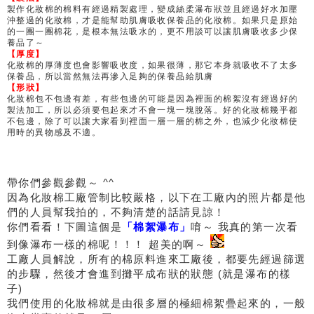
製作化妝棉的棉料有經過精製處理，變成絲柔瀑布狀並且經過好水加壓
沖整過的化妝棉，才是能幫助肌膚吸收保養品的化妝棉。如果只是原始
的一團一團棉花，是根本無法吸水的，更不用談可以讓肌膚吸收多少保
養品了～
【厚度】
化妝棉的厚薄度也會影響吸收度，如果很薄，那它本身就吸收不了太多
保養品，所以當然無法再滲入足夠的保養品給肌膚
【形狀】
化妝棉包不包邊有差，有些包邊的可能是因為裡面的棉絮沒有經過好的
製法加工，所以必須要包起來才不會一塊一塊脫落。好的化妝棉幾乎都
不包邊，除了可以讓大家看到裡面一層一層的棉之外，也減少化妝棉使
用時的異物感及不適。
帶你們參觀參觀～ ^^
因為化妝棉工廠管制比較嚴格，以下在工廠內的照片都是他
們的人員幫我拍的，不夠清楚的話請見諒！
你們看看！下圖這個是
「棉絮瀑布」
唷～ 我真的第一次看
到像瀑布一樣的棉呢！！！ 超美的啊～
工廠人員解說，所有的棉原料進來工廠後，都要先經過篩選
的步驟，然後才會進到攤平成布狀的狀態 (就是瀑布的樣
子)
我們使用的化妝棉就是由很多層的極細棉絮疊起來的，一般