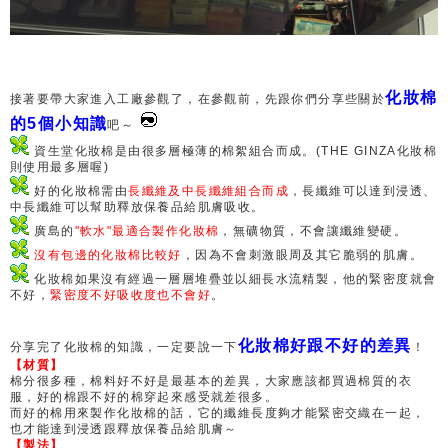
化妝棉
接著要帶大家進入工廠參觀了，在參觀前，先跟你們分享些關於
的5個小知識
吧～
資生堂化妝棉是由很多層極薄的棉絮組合而成。(THE GINZA化妝棉
則使用最多層喔)
好的化妝棉需由
長纖維及中長纖維組合而成
，長纖維可以達到浸透、
中長纖維可以幫助釋放保養品給肌膚吸收。
廣島的
"軟水"最適合製作化妝棉
，無礦物質，不會讓纖維變硬。
沒有包邊的化妝棉比較好
，因為不會刺激眼周及其它脆弱的肌膚。
化妝棉如果沒有經過一層層堆疊並以細長水流精製，他的緊密度就會
不好，
緊密度不好吸收度也不會好
。
化妝棉好跟不好的差異
分享完了化妝棉的知識，一定要說一下
！
【材質】
棉分很多種，棉料好不好是最基本的差異，大家應該都買過棉質的衣
服，好的棉跟不好的棉穿起來感受就差很多。
而好的棉用來製作化妝棉的話，它的纖維長度夠才能緊密交織在一起，
也才能達到浸透跟釋放保養品給肌膚～
【製法】