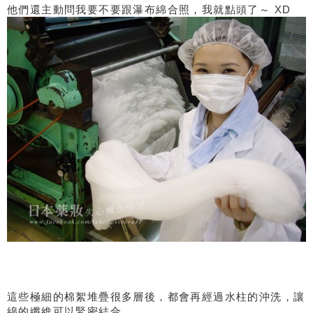
他們還主動問我要不要跟瀑布綿合照，我就點頭了～ XD
這些極細的棉絮堆疊很多層後，都會再經過水柱的沖洗，讓
綿的纖維可以緊密結合。