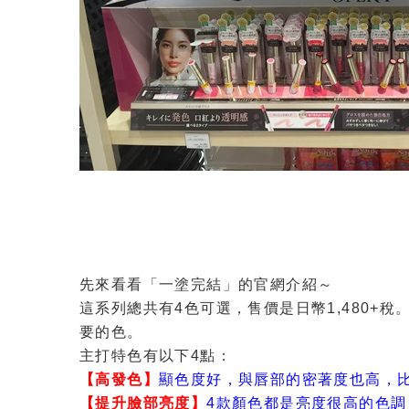
先來看看「一塗完結」的官網介紹～
這系列總共有4色可選，售價是日幣1,480+
要的色。
主打特色有以下4點：
【高發色】
顯色度好，與唇部的密著度也高，
【提升臉部亮度】
4款顏色都是亮度很高的色