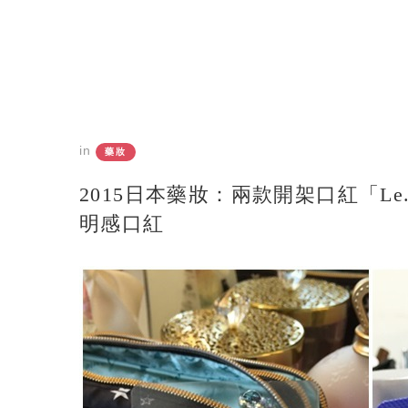
in
藥妝
2015日本藥妝：兩款開架口紅「Le.be
明感口紅