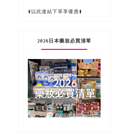
⬆️以此連結下單享優惠⬆️
2026日本藥妝必買清單