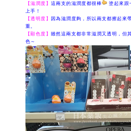
【滋潤度】
這兩支的滋潤度都很棒
塗起來跟
上手！
【透明度】
因為滋潤度夠，所以兩支都擦起來
重。
【顯色度】
雖然這兩支都非常滋潤又透明，但
色～