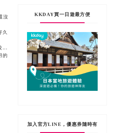
KKDAY買一日遊最方便
還沒
好久
..
用的
加入官方LINE，優惠券隨時有