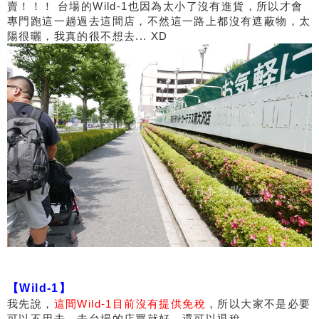
賣！！！ 台場的Wild-1也因為太小了沒有進貨，所以才會
專門跑這一趟過去這間店，不然這一路上都沒有遮蔽物，太
陽很曬，我真的很不想去... XD
【Wild-1】
我先說，
這間Wild-1目前沒有提供免稅
，所以大家不是必要
可以不用去，去台場的店買就好，還可以退稅。