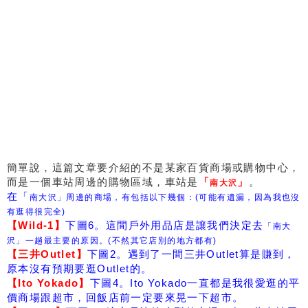
簡單說，這篇文章要介紹的不是某家百貨商場或購物中心，
而是一個車站周邊的購物區域，車站是
「
」
。
南大沢
在「
南大沢」周邊的商場，有包括以下幾個：(可能有遺漏，因為我也沒
有逛得很完全)
【Wild-1】
下圖6。這間戶外用品店是讓我們決定去
「南大
沢」一趟最主要的原因。(不然其它店別的地方都有)
【三井Outlet】
下圖2。遇到了一間三井Outlet算是賺到，
原本沒有預期要逛Outlet的。
【Ito Yokado】
下圖4。Ito Yokado一直都是我很愛逛的平
價商場跟超市，回飯店前一定要來晃一下超市。