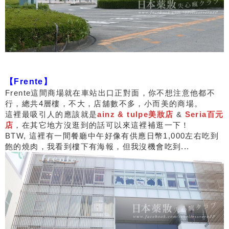
【Frente】
Frente這間商場就在車站出口正對面，你不想注意他都不
行，總共4層樓，不大，店舖數不多，小而美的商場。
這裡最吸引人的應該就是
ainz & tulpe美妝店
&
Seria百元
店
，在其它地方沒逛到的話可以來這裡補逛一下！
BTW, 這裡有一間餐廳中午好像有供應日幣1,000左右吃到
飽的燒肉，我看到樓下有海報，但我沒機會吃到...