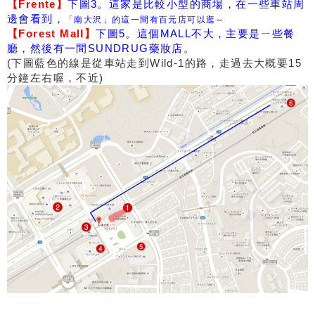
【Frente】
下圖3。這家是比較小型的商場，在一些車站周
邊會看到，
「南大沢」的這一間有百元店可以逛～
【Forest Mall】
下圖5。這個MALL不大，主要是ㄧ些餐
廳，然後有一間SUNDRUG藥妝店。
(下圖藍色的線是從車站走到Wild-1的路，走過去大概要15
分鐘左右喔，不近)