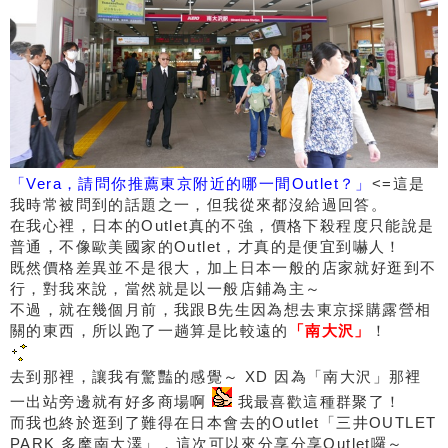
「Vera，請問你推薦東京附近的哪一間Outlet？」
<=這是
我時常被問到的話題之一，但我從來都沒給過回答。
在我心裡，日本的Outlet真的不強，價格下殺程度只能說是
普通，不像歐美國家的Outlet，才真的是便宜到嚇人！
既然價格差異並不是很大，加上日本一般的店家就好逛到不
行，對我來說，當然就是以一般店鋪為主～
不過，就在幾個月前，我跟B先生因為想去東京採購露營相
關的東西，所以跑了一趟算是比較遠的
「南大沢」
！
去到那裡，讓我有驚豔的感覺～ XD 因為「南大沢」那裡
一出站旁邊就有好多商場啊
我最喜歡這種群聚了！
而我也終於逛到了難得在日本會去的Outlet「三井OUTLET
PARK 多摩南大澤」，這次可以來分享分享Outlet囉～