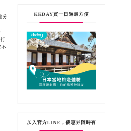
KKDAY買一日遊最方便
龍分
下
主打
就不
加入官方LINE，優惠券隨時有