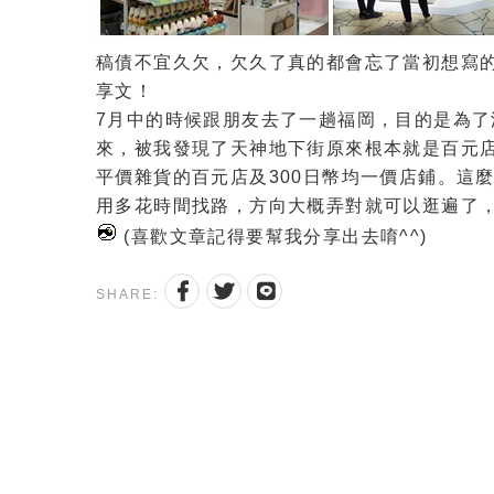
稿債不宜久欠，欠久了真的都會忘了當初想寫的內
享文！
7月中的時候跟朋友去了一趟福岡，目的是為了湊
來，被我發現了天神地下街原來根本就是百元
平價雜貨的百元店及300日幣均一價店鋪。這
用多花時間找路，方向大概弄對就可以逛遍了
(喜歡文章記得要幫我分享出去唷^^)
SHARE: