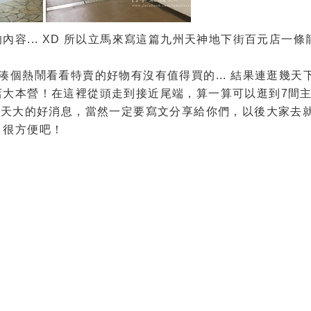
容... XD 所以立馬來寫這篇九州天神地下街百元店一條
個熱鬧看看特賣的好物有沒有值得買的... 結果連逛幾天
店大本營！在這裡從頭走到接近尾端，算一算可以逛到7間
麼天大的好消息，當然一定要寫文分享給你們，以後大家去
，很方便吧！