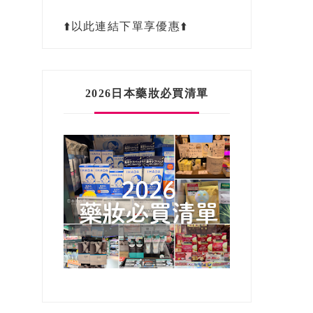
⬆️以此連結下單享優惠⬆️
2026日本藥妝必買清單