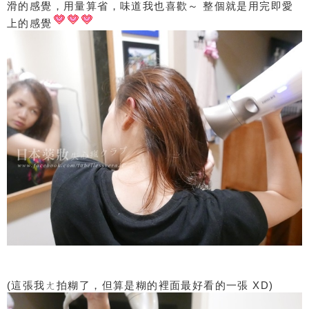
滑的感覺，用量算省，味道我也喜歡～ 整個就是用完即愛
上的感覺
(這張我ㄤ拍糊了，但算是糊的裡面最好看的一張 XD)