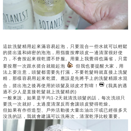
這款洗髮精用起來滿容易起泡，只要混合一些水就可以輕鬆
的搓出溫和綿密的泡泡，用指腹按摩頭皮一邊清潔很好使
力，不會按起來很乾澀不舒服。用量上我覺得也滿省，只需
要按壓一次跟水搓合就能起泡
但我也要提醒大家，用
法上要注意，頭髮都需要先打濕，不要乾髮時就直接上洗髮
精，那樣容易用起來乾澀。應該是先將手上的洗髮精跟水混
合，搓出泡之後再使用於頭髮及頭皮才對唷！
(我真的遇
過不少人是直接乾髮就上洗髮精的)
一般來說，如果是平均1-2天就清洗頭髮的話，每次洗頭只
要洗一次就好，太過度清潔反而會讓頭皮變得乾燥。
但如果有作些造型、戶外活動後大量出油出汗或已經很多天
沒洗的話，我就會建議可以洗兩次，清潔乾淨比較重要。