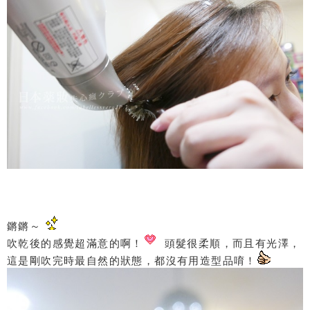
鏘鏘～
吹乾後的感覺超滿意的啊！
頭髮很柔順，而且有光澤，
這是剛吹完時最自然的狀態，都沒有用造型品唷！