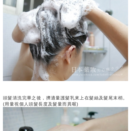
頭髮清洗完畢之後，擠適量護髮乳來上在髮絲及髮尾末梢。
(用量視個人頭髮長度及髮量而異喔)