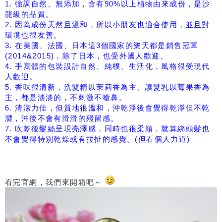
1. 強調自然、無添加，含有90%以上植物由來成份，是沙
龍級的品質。
2. 因為成份天然且溫和，所以小朋友也適合使用，並且對
環境也很友善。
3. 在美國、法國、日本這3個國家的樂天都是銷售冠軍
(2014&2015)，除了日本，也受外國人歡迎。
4. 手寫體的包裝設計自然、純樸、生活化，風格很受現代
人歡迎。
5. 香味很清新，洗髮精以茉莉香為主、護髮乳以莓果香為
主，都是淡淡的，不刺激不嗆鼻。
6. 清潔力佳，但質地很溫和，沖乾淨後會覺得乾淨但不乾
澀，沖後不會有滑滑的殘留感。
7. 吹乾後髮絲呈現亮澤感，同時也很柔順，就算綁頭髮也
不會覺得特別乾燥或有拉扯的感覺。(但看個人力道)
看完官網，我們來開箱吧～