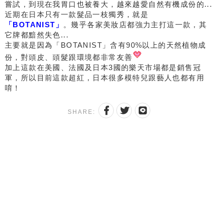
嘗試，到現在我胃口也被養大，越來越愛自然有機成份的...
近期在日本只有一款髮品一枝獨秀，就是
「BOTANIST」
。幾乎各家美妝店都強力主打這一款，其
它牌都黯然失色...
主要就是因為「BOTANIST」含有90%以上的天然植物成
份，對頭皮、頭髮跟環境都非常友善
加上這款在美國、法國及日本3國的樂天市場都是銷售冠
軍，所以目前這款超紅，日本很多模特兒跟藝人也都有用
唷！
SHARE: