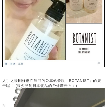
入手之後剛好也在渋谷的公車站發現「BOTANIST」的廣
告呢！ (很少見到日本髮品的戶外廣告ㄋㄟ)