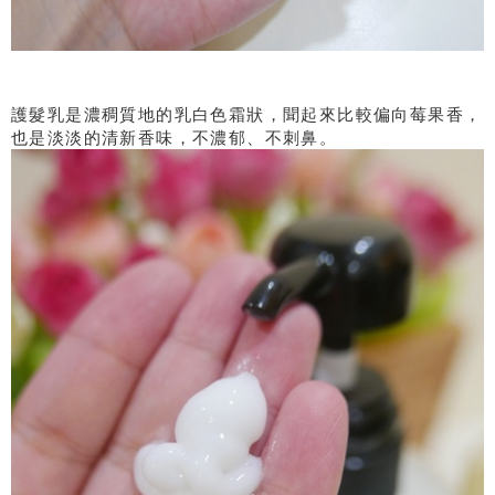
護髮乳是濃稠質地的乳白色霜狀，聞起來比較偏向莓果香，
也是淡淡的清新香味，不濃郁、不刺鼻。