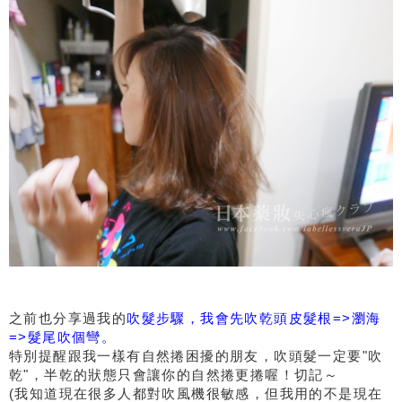
之前也分享過我的
吹髮步驟，我會先吹乾頭皮髮根=>瀏海
=>髮尾吹個彎。
特別提醒跟我一樣有自然捲困擾的朋友，吹頭髮一定要"吹
乾"，半乾的狀態只會讓你的自然捲更捲喔！切記～
(我知道現在很多人都對吹風機很敏感，但我用的不是現在