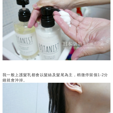
我一般上護髮乳都會以髮絲及髮尾為主，稍微停留個1-2分
鐘就會沖掉。