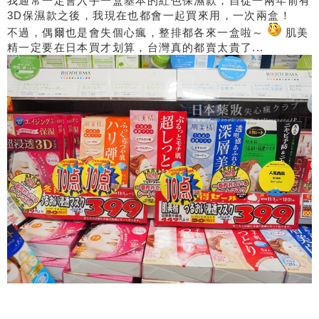
我通常一定會入手一盒基本的紅色保濕款，自從一兩年前有
3D保濕款之後，我現在也都會一起買來用，一次兩盒！
不過，偶爾也是會失個心瘋，整排都各來一盒啦～
肌美
精一定要在日本買才划算，台灣真的都賣太貴了...