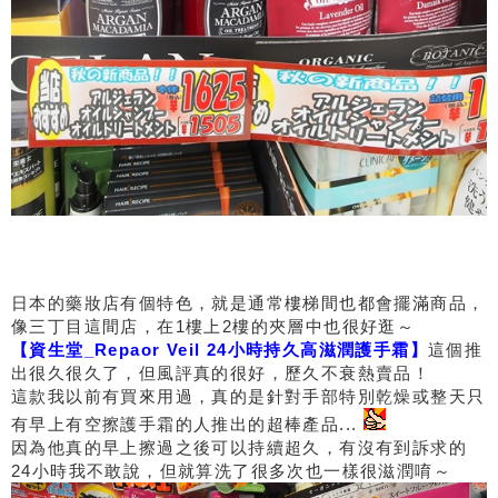
日本的藥妝店有個特色，就是通常樓梯間也都會擺滿商品，
像三丁目這間店，在1樓上2樓的夾層中也很好逛～
【資生堂_Repaor Veil 24小時持久高滋潤護手霜】
這個推
出很久很久了，但風評真的很好，歷久不衰熱賣品！
這款我以前有買來用過，真的是針對手部特別乾燥或整天只
有早上有空擦護手霜的人推出的超棒產品...
因為他真的早上擦過之後可以持續超久，有沒有到訴求的
24小時我不敢說，但就算洗了很多次也一樣很滋潤唷～