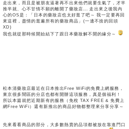
走出來，而且是被朋友逼著再不出來他們就要生氣了，才半
推半就、心不甘情不願的離開了藥妝店... 走出來之後我內
心的OS是：「日本的藥妝店也太好逛了吧～ 我一定要再回
來這裡，盡情的逛遍所有的藥妝商品」(一邊不捨的回頭
XD)
我也就從那時候開始結下了跟日本藥妝解不開的緣分～
松本清藥妝店最近在日本推出Free WiFi的免費上網服務，
東京很多鬧區的分店也都有開辦這項服務，真是個福利！
所以本篇就把近期新有的服務（免稅 TAX FREE & 免費上
網Free WiFi）還有新推出的商品好物都整理來分享分享～
先來看看商品的部分，大多數熱賣的品項都被放在靠進門口