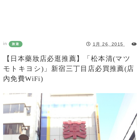
in
1月 26, 2015
旅遊
【日本藥妝店必逛推薦】「松本清(マツ
モトキヨシ)」新宿三丁目店必買推薦(店
內免費WiFi)