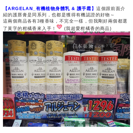
【ARGELAN_有機植物身體乳 & 護手霜】
這個跟前面介
紹的護唇膏是同系列，也都是獲得有機認證的好物～
這兩個商品各有3種香味，不完全一樣，但我剛好兩個都選
了黃字的柑橘香來入手！
(我超愛柑橘香的商品)