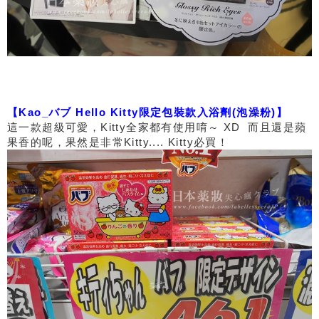
【Kao_バブ Hello Kitty限定包裝款入浴劑(泡澡粉)】
這一款超級可愛，Kitty全家都有使用唷～ XD 而且還是蘋
果香的呢，果然是非常Kitty.... Kitty必買！