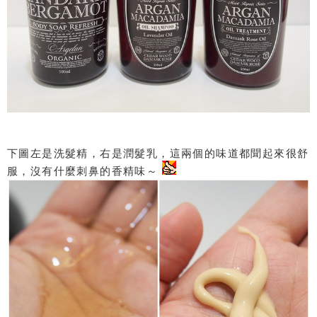
下圖左是洗髮精，右是潤髮乳，這兩個的味道都聞起來很舒
服，沒有什麼刺鼻的香精味～