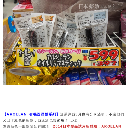
【ARGELAN_有機洗潤髮系列】
這系列我3月也有分享過唷，不過他們
又出了紅色的新款，我這次也買來用了...XD
左邊藍色一般款請延伸閱讀：
2014日本髮品試用新體驗：ARGELAN