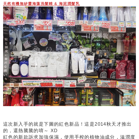
天然有機無矽靈海藻洗髮精 & 海泥潤髮乳
這次新入手的就是下圖的紅色新品！這是2014秋天才推出
的，還熱騰騰的唷～ XD
紅色的新款訴求加強保濕，使用手榨的植物油成分，滋潤度