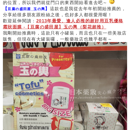
的位置，所以我們就從門口的東西開始看進去吧～
【
】
這款也是我從去年年初開始推薦的，
豆腐の盛田屋_玉の輿
分享給很多朋友跟粉絲之後，也好多人都很愛用喔！
歡迎延伸閱讀：
2013年最愛、逢人必推的超好用豆乳優格
霜狀面膜 -【豆腐の盛田屋】玉の輿（梨花超推）
我剛開始推薦時，這款只有小罐裝，而且也只在一些美妝店
販售，但現在有大罐裝囉，一般藥妝店也幾乎都有～