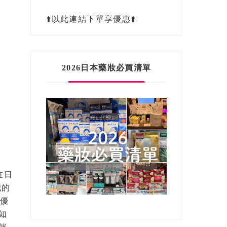
⬆️以此連結下單享優惠⬆️
2026日本藥妝必買清單
在日
我的
優
知