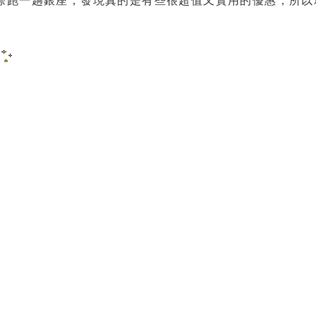
際跑一趟銀座，發現真的是有些很超值又實用的優惠，所以