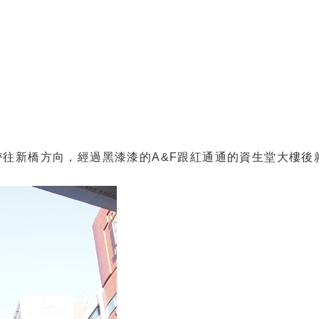
往新橋方向，經過黑漆漆的A&F跟紅通通的資生堂大樓後