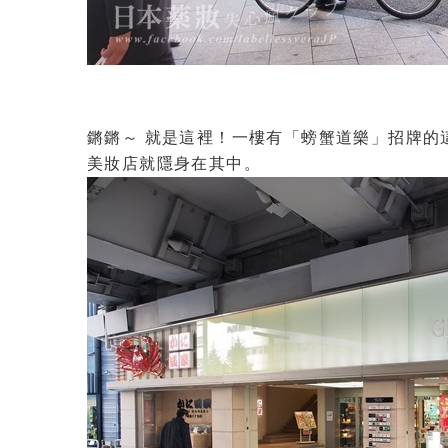
鏘鏘～ 就是這裡！一樓有「螃蟹道樂」招牌的這一
美妝店就隱身在其中。