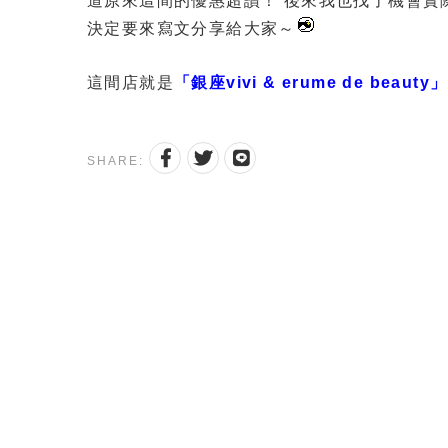
道原來這間的優惠超讚！ 後來我也找了機會實
決定要來寫文分享給大家～
這間店就是
「銀座vivi & erume de beauty」
SHARE: