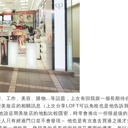
、工作、美容、購物...等話題，上次有回我跟一個長期待
美妝店的相關訊息（上次分享LOFT可以免稅也是他告訴
，他說這間美妝店的地點比較隱密，時常會推出一些很超值的
人只有經過門口並不會發現～ 他也是有次進去買過之後才