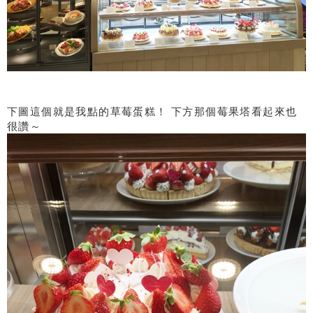
下圖這個就是我點的草莓蛋糕！ 下方那個莓果塔看起來也
很讚～