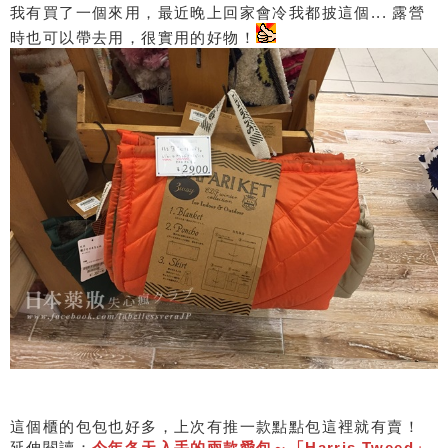
我有買了一個來用，最近晚上回家會冷我都披這個... 露營
時也可以帶去用，很實用的好物！
這個櫃的包包也好多，上次有推一款點點包這裡就有賣！
延伸閱讀：
今年冬天入手的兩款愛包～「Harris Tweed」