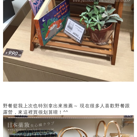
野餐籃我上次也特別拿出來推薦～ 現在很多人喜歡野餐跟
露營，來這裡買很划算唷！^^