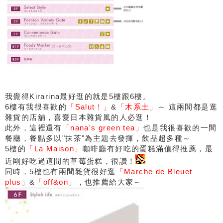
我覺得Kirarina最好逛的就是5樓跟6樓。
6樓有我很喜歡的
「Salut！」
&
「木系土」
～ 這兩間都是逛
雜貨的店舖，喜愛日本雜貨風的人必逛！
此外，這裡還有
「nana's green tea」
也是我很喜歡的一間
餐廳，餐點多以"抹茶"為主題去發揮，飲品超多種～
5樓的
「La Maison」
咖啡廳有好吃的蛋糕滿值得推薦，最
近剛好吃過這間的草莓蛋糕，很讚！
同時，5樓也有兩間雜貨很好逛
「Marche de Bleuet
plus」
&
「off&on」
，也推薦給大家～