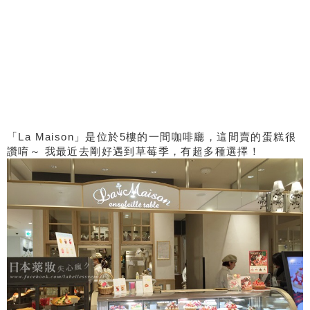
「La Maison」是位於5樓的一間咖啡廳，這間賣的蛋糕很
讚唷～ 我最近去剛好遇到草莓季，有超多種選擇！