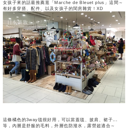
女孩子來的話最推薦逛「Marche de Bleuet plus」這間～
有好多穿搭、配件、以及女孩子的閨房雜貨！XD
這條橘色的3way毯很好用，可以當蓋毯、披肩、裙子...
等，內層是舒服的毛料，外層也防潑水，露營超適合～