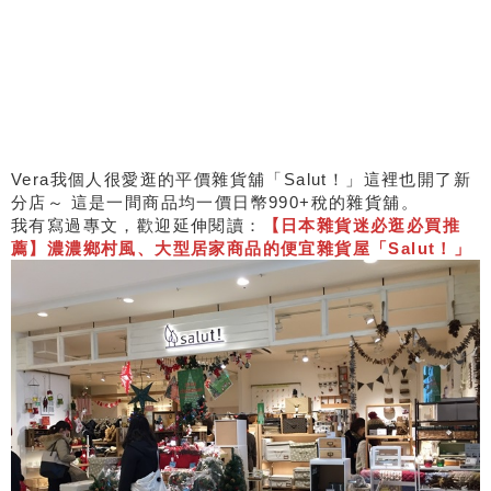
Vera我個人很愛逛的平價雜貨舖「Salut！」這裡也開了新
分店～ 這是一間商品均一價日幣990+稅的雜貨舖。
我有寫過專文，歡迎延伸閱讀：
【日本雜貨迷必逛必買推
薦】濃濃鄉村風、大型居家商品的便宜雜貨屋「Salut！」