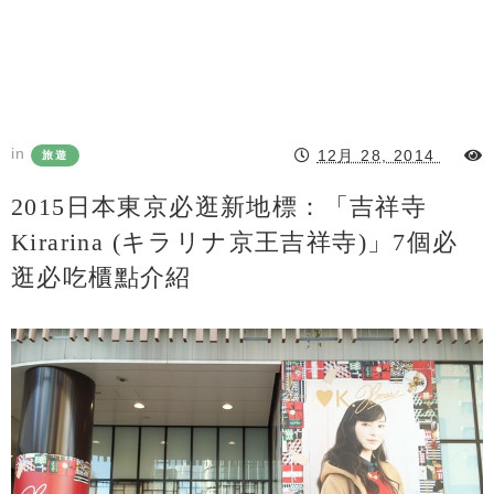
in
12月 28, 2014
旅遊
2015日本東京必逛新地標：「吉祥寺
Kirarina (キラリナ京王吉祥寺)」7個必
逛必吃櫃點介紹