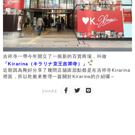
吉祥寺一帶今年開立了一個新的百貨商場，叫做
「Kirarina（キラリナ京王吉祥寺）」
近期因為剛好分享了幾間店舖跟甜點都是在吉祥寺Kirarina
裡面，所以乾脆來整理一篇關於Kirarina的介紹囉～
SHARE: