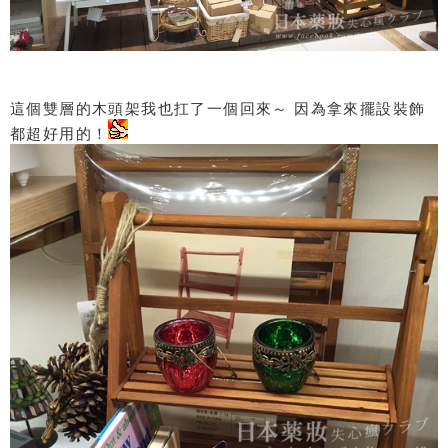
這個雙層的木頭架我也扛了一個回來～ 因為拿來擺設裝飾
都超好用的！