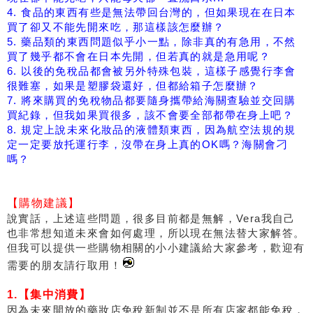
4. 食品的東西有些是無法帶回台灣的，但如果現在在日本
買了卻又不能先開來吃，那這樣該怎麼辦？
5. 藥品類的東西問題似乎小一點，除非真的有急用，不然
買了幾乎都不會在日本先開，但若真的就是急用呢？
6. 以後的免稅品都會被另外特殊包裝，這樣子感覺行李會
很難塞，如果是塑膠袋還好，但都給箱子怎麼辦？
7. 將來購買的免稅物品都要隨身攜帶給海關查驗並交回購
買紀錄，但我如果買很多，該不會要全部都帶在身上吧？
8. 規定上說未來化妝品的液體類東西，因為航空法規的規
定一定要放托運行李，沒帶在身上真的OK嗎？海關會刁
嗎？
【購物建議】
說實話，上述這些問題，很多目前都是無解，Vera我自己
也非常想知道未來會如何處理，所以現在無法替大家解答。
但我可以提供一些購物相關的小小建議給大家參考，歡迎有
需要的朋友請行取用！
1.【集中消費】
因為未來開放的藥妝店免稅新制並不是所有店家都能免稅，