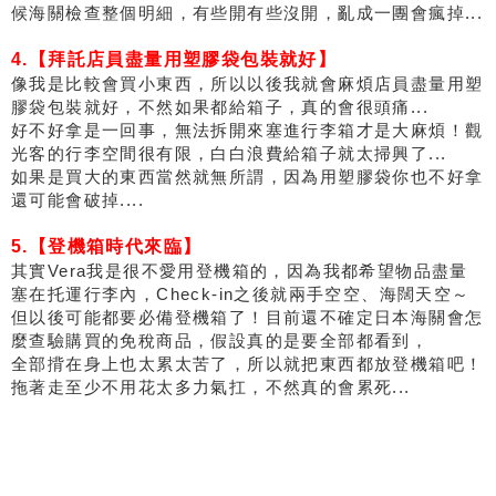
候海關檢查整個明細，有些開有些沒開，亂成一團會瘋掉...
4.【拜託店員盡量用塑膠袋包裝就好】
像我是比較會買小東西，所以以後我就會麻煩店員盡量用塑
膠袋包裝就好，不然如果都給箱子，真的會很頭痛...
好不好拿是一回事，無法拆開來塞進行李箱才是大麻煩！觀
光客的行李空間很有限，白白浪費給箱子就太掃興了...
如果是買大的東西當然就無所謂，因為用塑膠袋你也不好拿
還可能會破掉....
5.【登機箱時代來臨】
其實Vera我是很不愛用登機箱的，因為我都希望物品盡量
塞在托運行李內，Check-in之後就兩手空空、海闊天空～
但以後可能都要必備登機箱了！目前還不確定日本海關會怎
麼查驗購買的免稅商品，假設真的是要全部都看到，
全部揹在身上也太累太苦了，所以就把東西都放登機箱吧！
拖著走至少不用花太多力氣扛，不然真的會累死...