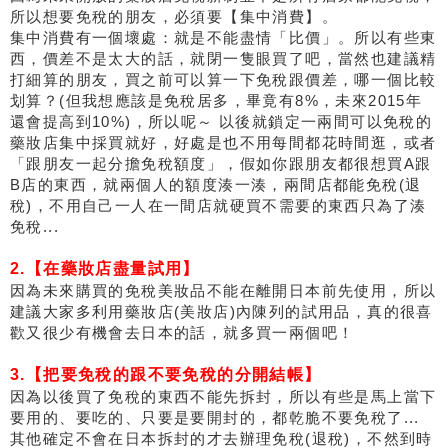
所以想要免稅的朋友，必須要【集中消費】。
集中消費有一個壞處：就是不能盡情「比價」。所以有些東
西，價差不是太大的話，就閉一隻眼買了吧，當然也建議精
打細算的朋友，買之前可以算一下免稅跟價差，哪一個比較
划算？(但我想應該是免稅居多，畢竟有8%，未來2015年
還會提高到10%)，所以呢～ 以後就鎖定一兩間可以免稅的
藥妝店集中採買就好，好處是也不用每間都花時間逛，或者
「跟朋友一起分擔免稅額度」，假如你跟朋友都很想買A跟
B店的東西，就兩個人的額度湊一湊，兩間店都能免稅(退
稅)，不用自己一人在一間店就硬買不需要的東西只為了湊
免稅...
2.【在藥妝店盡量試用】
因為未來購買的免稅美妝品不能在離開日本前先使用，所以
建議大家多利用藥妝店(美妝店)內陳列的試用品，真的很喜
歡又很少有機會去日本的話，就多買一兩個吧！
3.【把要免稅的跟不要免稅的分開結帳】
因為以後買了免稅的東西不能先拆封，所以有些是馬上當下
要用的、要吃的、只要是要開封的，都乾脆不要免稅了...
其他確定不會在日本拆封的才去辦理免稅(退稅)，不然到時