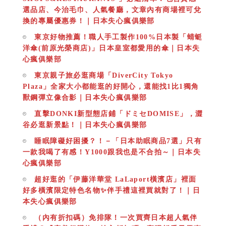
選品店、今治毛巾、人氣餐廳，文章內有商場裡可兌
換的專屬優惠券！｜日本失心瘋俱樂部
東京好物推薦！職人手工製作100%日本製「蜻蜓
洋傘(前原光榮商店)」日本皇室都愛用的傘｜日本失
心瘋俱樂部
東京親子旅必逛商場「DiverCity Tokyo
Plaza」全家大小都能逛的好開心，還能找1比1獨角
獸鋼彈立像合影｜日本失心瘋俱樂部
直擊DONKI新型態店鋪「ドミセDOMISE」，澀
谷必逛新景點！｜日本失心瘋俱樂部
睡眠障礙好困擾？！－「日本助眠商品7選」只有
一款我喝了有感！Y1000跟我也是不合拍～｜日本失
心瘋俱樂部
超好逛的「伊藤洋華堂 LaLaport橫濱店」裡面
好多橫濱限定特色名物✨伴手禮這裡買就對了！｜日
本失心瘋俱樂部
（內有折扣碼）免排隊！一次買齊日本超人氣伴