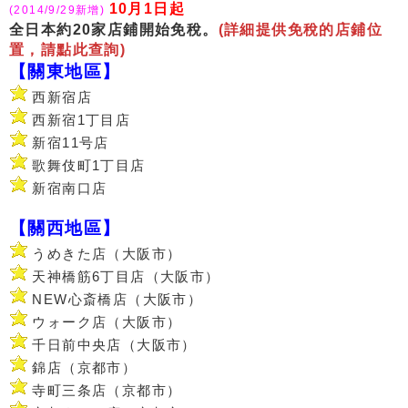
10月1日起
(2014/9/29新增)
全日本約20家店鋪開始免稅。
(詳細提供免稅的店鋪位
置，請點此查詢)
【關東地區】
西新宿店
西新宿1丁目店
新宿11号店
歌舞伎町1丁目店
新宿南口店
【關西地區】
うめきた店（大阪市）
天神橋筋6丁目店（大阪市）
NEW心斎橋店（大阪市）
ウォーク店（大阪市）
千日前中央店（大阪市）
錦店（京都市）
寺町三条店（京都市）