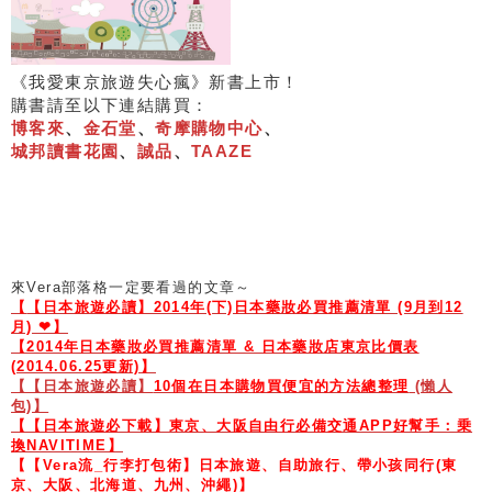
《我愛東京旅遊失心瘋》新書上市！
購書請至以下連結購買：
博客來
、
金石堂
、
奇摩購物中心
、
城邦讀書花園
、
誠品
、
TAAZE
來Vera部落格一定要看過的文章～
【
【日本旅遊必讀】2014年(下)日本藥妝必買推薦清單 (9月到12
月) ❤】
【2014年日本藥妝必買推薦清單 & 日本藥妝店東京比價表
(2014.06.25更新)】
【【日本旅遊必讀】
10個在日本購物買便宜的方法總整理
(懶人
包)】
【【日本旅遊必下載】東京、大阪自由行必備交通APP好幫手：乗
換NAVITIME】
【【Vera流_行李打包術】日本旅遊、自助旅行、帶小孩同行(東
京、大阪、北海道、九州、沖繩)】