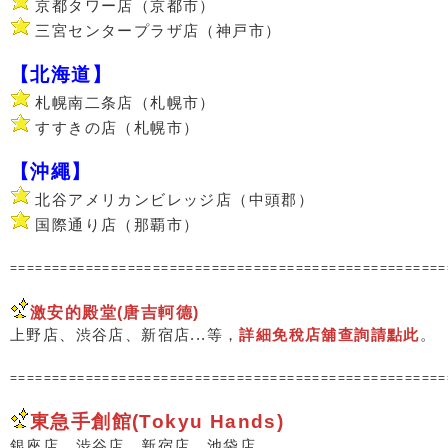
京都タワー店（京都市）
三宮センタープラザ店（神戸市）
【北海道】
札幌南二条店（札幌市）
すすきの店（札幌市）
【沖繩】
北谷アメリカンビレッジ店（中頭郡）
国際通り店（那覇市）
===================================================
激安的殿堂(唐吉軻德)
上野店、渋谷店、新宿店...等，
詳細免稅店舖查詢請點此
。
===================================================
東急手創館(Tokyu Hands)
銀座店、渋谷店、新宿店、池袋店