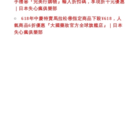
手禮㊙️『完美行購物』輸入折扣碼，享現折千元優惠
｜日本失心瘋俱樂部
618年中慶特賣馬拉松🉐指定商品下殺¥618，人
氣商品6折優惠『大國藥妝官方全球旗艦店』｜日本
失心瘋俱樂部