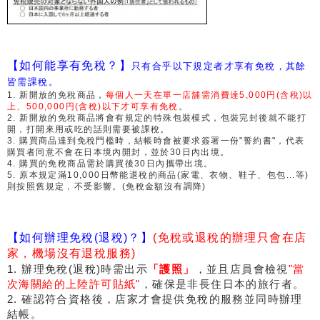
【如何能享有免稅？】
只有合乎以下規定者才享有免稅，其餘
皆需課稅。
1. 新開放的免稅商品，
每個人一天在單一店舖需消費達5,000円(含稅)以
上、500,000円(含稅)以下才可享有免稅
。
2. 新開放的免稅商品將會有規定的特殊包裝模式，包裝完封後就不能打
開，打開來用或吃的話則需要被課稅。
3. 購買商品達到免稅門檻時，結帳時會被要求簽署一份"誓約書"，代表
購買者同意不會在日本境內開封，並於30日內出境。
4. 購買的免稅商品需於購買後30日內攜帶出境。
5. 原本規定滿10,000日幣能退稅的商品(家電、衣物、鞋子、包包...等)
則按照舊規定，不受影響。(免稅金額沒有調降)
【如何辦理免稅(退稅)？】
(免稅或退稅的辦理只會在店
家，機場沒有退稅服務)
1. 辦理免稅(退稅)時需出示
「護照」
，並且店員會檢視
"當
次海關給的上陸許可貼紙"
，確保是非長住日本的旅行者。
2. 確認符合資格後，店家才會提供免稅的服務並同時辦理
結帳。