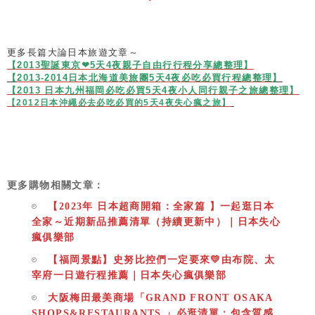
更多長篇大論日本旅遊文章～
【2013聖誕東京❤5天4夜親子自由行行程分享總整理】
【
2013-2014日本北海道美旅團5天4夜必吃必買行程總整理
】
【2013 日本九州福岡必吃必買5天4夜小人同行親子之旅總整理】
【2012日本沖繩必去必吃必買的5天4夜失心瘋之旅】
更多購物相關文章：
【2023年 日本超商開箱：全家篇 】一起逛日本
全家～近期新品推薦清單（持續更新中）｜日本失心
瘋俱樂部
【福岡景點】史努比控們一定要來💛由布院、太
宰府一日遊行程推薦｜日本失心瘋俱樂部
大阪梅田最美商場「GRAND FRONT OSAKA
SHOPS&RESTAURANTS 」必逛清單：包含質感