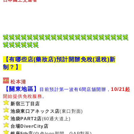
【有哪些店(藥妝店)預計開辦免稅(退稅)新
制？】
松本清
【關東地區】
目前預計第一波有6間店舖開辦，
10/21起
開始提供免稅服務
。
新宿三丁目店
池袋東口アネックス店
(東口對面)
池袋PART2店
(60通大道上)
台場DiverCity店
銀座5th店
(白色logo那間、GAP對面)