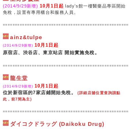
(2014/9/29新增)
10月1日起
lady's館一樓醫藥品專區開始
免稅，設置有專用櫃台和服務人員。
===================================================
ainz&tulpe
10月1日起
(2014/9/29新增)
原宿店、渋谷店、東京站店 開始實施免稅。
===================================================
龍生堂
10月1日起
(2014/9/29新增)
位於新宿區的7家店鋪開始免稅。
(詳細店舖位置查詢請點
此，前7間為主)
===================================================
ダイコクドラッグ (Daikoku Drug)