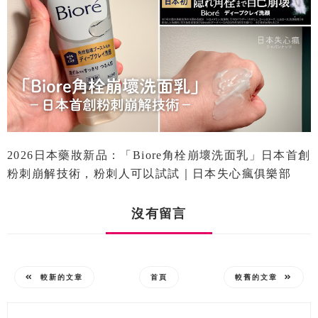
2026日本藥妝新品：「Biore角栓崩壞洗面乳」日本首創
粉刺崩解技術，粉刺人可以試試｜日本失心瘋俱樂部
沒有留言
較新的文章
首頁
較舊的文章