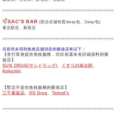
===================================================
SAC'S BAR
(部分店舖有賣3way包、2way包)
東京駅店、新宿店
===================================================
目前尚未得到免稅店舖消息的藥妝店有以下：
【有打算會提供免稅服務，但目前還未有詳細資料的藥
妝店】
SUN DRUG(サンドラッグ)
、
くすりの福太
郎
、
Kokumin
【暫定不提供免稅服務的藥妝店】
三千裏薬品
、
OS Drug
、
Tomod's
===================================================