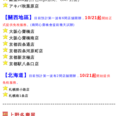
アキバ秋葉原店
【關西地區】
10/21起
目
前預計第一波有6間店舖開辦，
開始正
式提供免稅服務
。(兩間心齋橋會提前幾天試辦)
大阪心齋橋店
大阪心齋橋南店
京都四条通店
京都四条河原町店
京都新京極店
京都駅八条口店
【北海道】
10/21起
目前預計第一波有2間店舖開辦，
開始提供
免稅服務
。
札幌狸小路店
札幌南1条店
===================================================
上野多慶屋