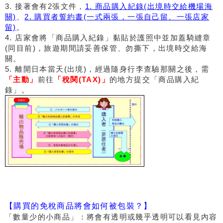
3. 接著會有2張文件，
1. 商品購入紀錄(出境時交給機場海
關)
、
2. 購買者誓約書(一式兩張，一張自己留、一張店家
留)
。
4. 店家會將「商品購入紀錄」黏貼於護照中並加蓋騎縫章
(同目前)，旅遊期間請妥善保管、勿撕下，出境時交給海
關。
5. 離開日本當天(出境)，經過隨身行李查驗那關之後，需
「主動」
前往
「稅関(TAX)」
的地方提交「商品購入紀
錄」。
【購買的免稅商品將會如何被包裝？】
「數量少的小商品」：將會有透明或幾乎透明可以看見內容