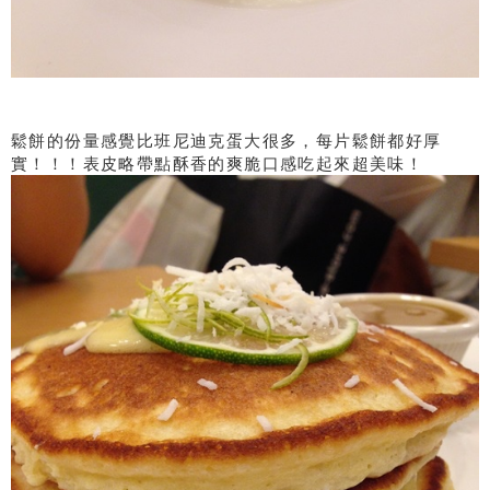
鬆餅的份量感覺比班尼迪克蛋大很多，每片鬆餅都好厚
實！！！表皮略帶點酥香的爽脆口感吃起來超美味！