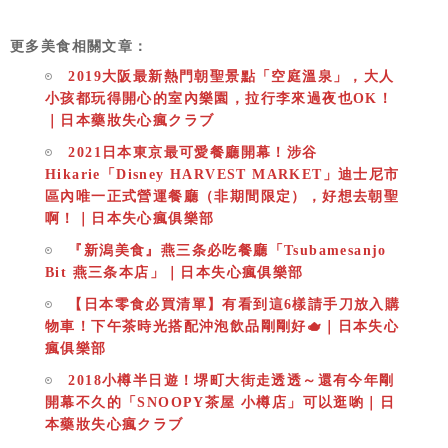
更多美食相關文章：
2019大阪最新熱門朝聖景點「空庭溫泉」，大人
小孩都玩得開心的室內樂園，拉行李來過夜也OK！
｜日本藥妝失心瘋クラブ
2021日本東京最可愛餐廳開幕！涉谷
Hikarie「Disney HARVEST MARKET」迪士尼市
區內唯一正式營運餐廳（非期間限定），好想去朝聖
啊！｜日本失心瘋俱樂部
『新潟美食』燕三条必吃餐廳「Tsubamesanjo
Bit 燕三条本店」｜日本失心瘋俱樂部
【日本零食必買清單】有看到這6樣請手刀放入購
物車！下午茶時光搭配沖泡飲品剛剛好🫖｜日本失心
瘋俱樂部
2018小樽半日遊！堺町大街走透透～還有今年剛
開幕不久的「SNOOPY茶屋 小樽店」可以逛喲｜日
本藥妝失心瘋クラブ