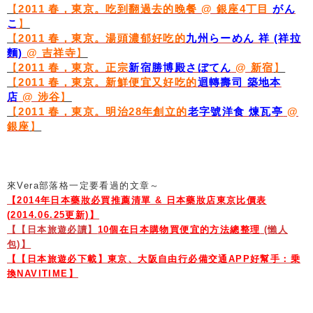
【
2011 春，東京。吃到翻過去的晚餐 @ 銀座4丁目
がん
こ
】
【
2011 春，東京。湯頭濃郁好吃的
九州らーめん 祥 (祥拉
麵)
@ 吉祥寺
】
【
2011 春，東京。正宗
新宿勝博殿さぼてん
@ 新宿
】
【
2011 春，東京。新鮮便宜又好吃的
迴轉壽司 築地本
店
@ 涉谷
】
【
2011 春，東京。明治28年創立的
老字號洋食 煉瓦亭
@
銀座
】
來Vera部落格一定要看過的文章～
【2014年日本藥妝必買推薦清單 & 日本藥妝店東京比價表
(2014.06.25更新)】
【【日本旅遊必讀】
10個在日本購物買便宜的方法總整理
(懶人
包)】
【【日本旅遊必下載】東京、大阪自由行必備交通APP好幫手：乗
換NAVITIME】