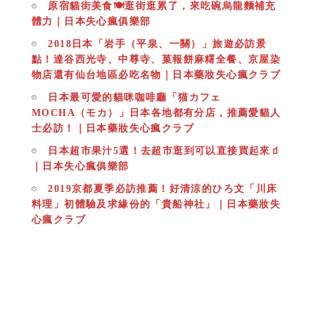
原宿貓街美食🍽逛街逛累了，來吃碗烏龍麵補充
體力｜日本失心瘋俱樂部
2018日本「岩手（平泉、一關）」旅遊必訪景
點！達谷西光寺、中尊寺、菓報餅麻糬全餐、京屋染
物店還有仙台地區必吃名物｜日本藥妝失心瘋クラブ
日本最可愛的貓咪咖啡廳「猫カフェ
MOCHA（モカ）」日本各地都有分店，推薦愛貓人
士必訪！｜日本藥妝失心瘋クラブ
日本超市果汁5選！去超市逛到可以直接買起來🧃
｜日本失心瘋俱樂部
2019京都夏季必訪推薦！好清涼的ひろ文「川床
料理」初體驗及求緣份的「貴船神社」｜日本藥妝失
心瘋クラブ