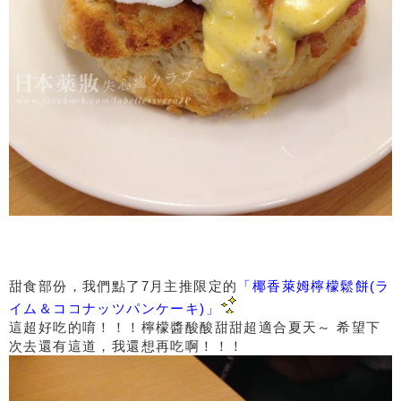
甜食部份，我們點了7月主推限定的
「椰香萊姆檸檬鬆餅(ラ
イム＆ココナッツパンケーキ)」
這超好吃的唷！！！檸檬醬酸酸甜甜超適合夏天～ 希望下
次去還有這道，我還想再吃啊！！！