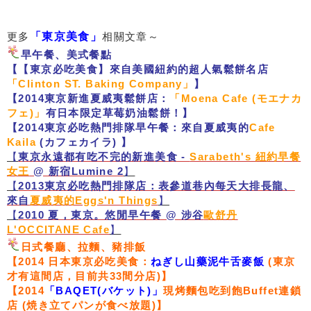
更多
「東京美食」
相關文章～
早午餐、美式餐點
【【東京必吃美食】來自美國紐約的超人氣鬆餅名店
「Clinton ST. Baking Company」
】
【2014東京新進夏威夷鬆餅店：
「Moena Cafe (モエナカ
フェ)」
有日本限定草莓奶油鬆餅！】
【2014東京必吃熱門排隊早午餐：來自夏威夷的
Cafe
Kaila
(カフェカイラ) 】
【
東京永遠都有吃不完的新進美食 -
Sarabeth's 紐約早餐
女王
@ 新宿Lumine 2
】
【
2013東京必吃熱門排隊店：表參道巷內每天大排長龍、
來自
夏威夷的Eggs'n Things
】
【
2010 夏，東京。悠閒早午餐 @ 涉谷
歐舒丹
L'OCCITANE Cafe
】
日式餐廳、拉麵、豬排飯
【2014 日本東京必吃美食：
ねぎし山藥泥牛舌麥飯
(東京
才有這間店，目前共33間分店)】
【2014
「BAQET(バケット)」
現烤麵包吃到飽Buffet連鎖
店 (焼き立てパンが食べ放題)】