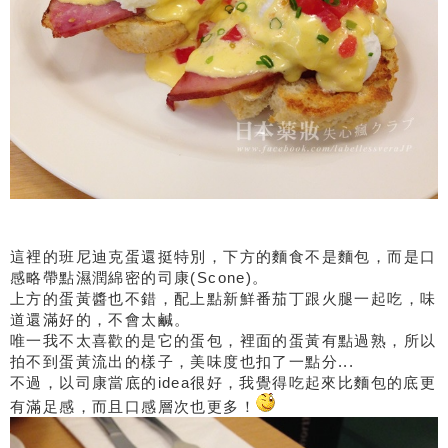
這裡的班尼迪克蛋還挺特別，下方的麵食不是麵包，而是口
感略帶點濕潤綿密的司康(Scone)。
上方的蛋黃醬也不錯，配上點新鮮番茄丁跟火腿一起吃，味
道還滿好的，不會太鹹。
唯一我不太喜歡的是它的蛋包，裡面的蛋黃有點過熟，所以
拍不到蛋黃流出的樣子，美味度也扣了一點分...
不過，以司康當底的idea很好，我覺得吃起來比麵包的底更
有滿足感，而且口感層次也更多！