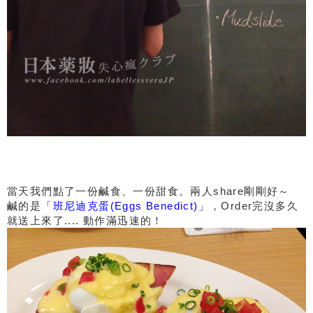
當天我們點了一份鹹食、一份甜食。兩人share剛剛好～
鹹的是
「班尼迪克蛋(Eggs Benedict)」
，Order完沒多久
就送上來了.... 動作滿迅速的！