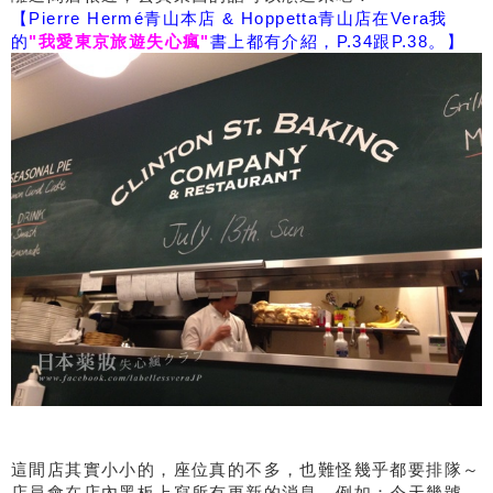
【Pierre Hermé青山本店 & Hoppetta青山店在Vera我
的
"我愛東京旅遊失心瘋"
書上都有介紹，P.34跟P.38。】
這間店其實小小的，座位真的不多，也難怪幾乎都要排隊～
店員會在店內黑板上寫所有更新的消息，例如：今天幾號、