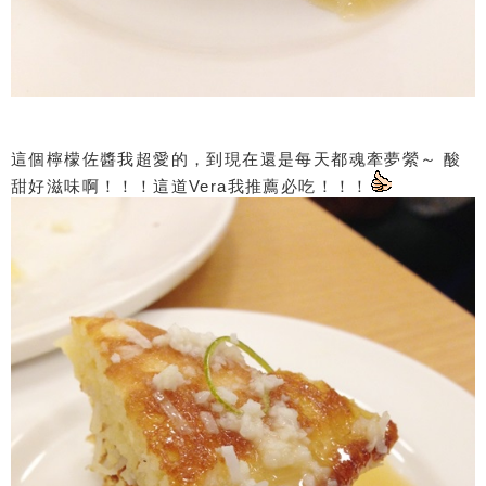
這個檸檬佐醬我超愛的，到現在還是每天都魂牽夢縈～ 酸
甜好滋味啊！！！這道Vera我推薦必吃！！！