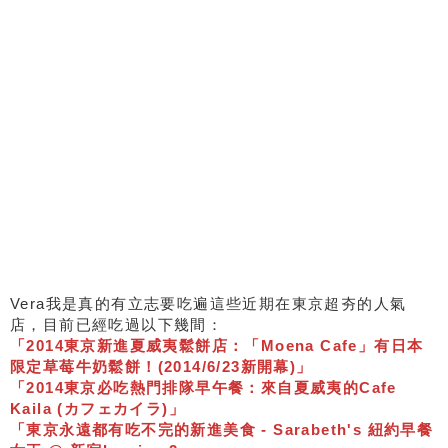
Vera我是真的有立志要吃遍這些近期在東京超夯的人氣
店，目前已經吃過以下幾間：
「2014東京新進夏威夷鬆餅店：「Moena Cafe」有日本
限定草莓牛奶鬆餅！(2014/6/23新開幕)」
「2014東京必吃熱門排隊早午餐：來自夏威夷的Cafe
Kaila (カフェカイラ)」
「東京永遠都有吃不完的新進美食 - Sarabeth's 紐約早餐