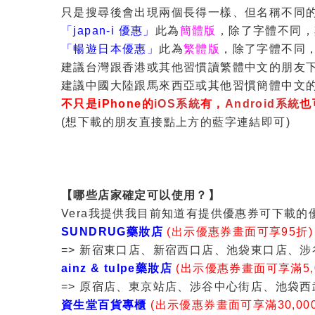
只是搜尋後會出現兩個長得一樣、但名稱不同的
「japan-i 優惠」
此為
簡體版
，除了字體不同，
「暢遊日本優惠」
此為
繁體版
，除了字體不同
建議台灣跟香港或其他習慣讀繁體中文的朋友
建議中國大陸跟馬來西亞或其他習慣簡體中文
不只是iPhone的
iOS系統
有，
Android系統
也
(想下載的朋友直接點上方的藍字連結即可)
【哪些店家確定可以使用？】
Vera我提供我目前知道有提供優惠券可下載
SUNDRUG藥妝店
(出示優惠券畫面可享95折)
=> 新宿東口店、新宿西口店、池袋東口店、涉
ainz & tulpe藥妝店
(出示優惠券畫面可享滿5,0
=> 原宿店、東京站店、涉谷中心街店、池袋西
資生堂百貨專櫃
(出示優惠券畫面可享滿30,00