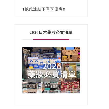
⬆️以此連結下單享優惠⬆️
2026日本藥妝必買清單