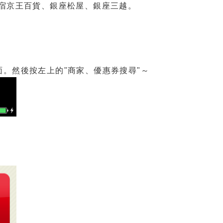
新宿京王百貨、銀座松屋、銀座三越。
面。然後按左上的"商家、優惠券搜尋"～