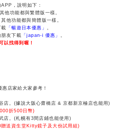
APP，說明如下：
其他功能都與繁體版一樣。
，其他功能都與簡體版一樣。
下載
「暢遊日本優惠」
。
的朋友下載
「japan-i 優惠」
。
可以找得到喔！
的優惠店家給大家參考！
谷店。(據說大阪心齋橋店 & 京都新京極店也能用)
00折500日幣)
武店。(札幌有3間店鋪也能使用)
0贈送資生堂Kitty鏡子及大份試用組)