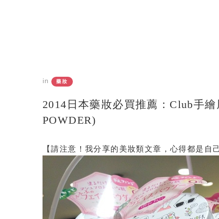
in
藥妝
2014日本藥妝必買推薦：club手繪
POWDER)
【請注意！我分享的美妝類文章，心得都是自