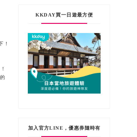
KKDAY買一日遊最方便
下！
它！
的
加入官方LINE，優惠券隨時有