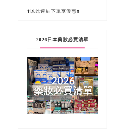
⬆️以此連結下單享優惠⬆️
2026日本藥妝必買清單