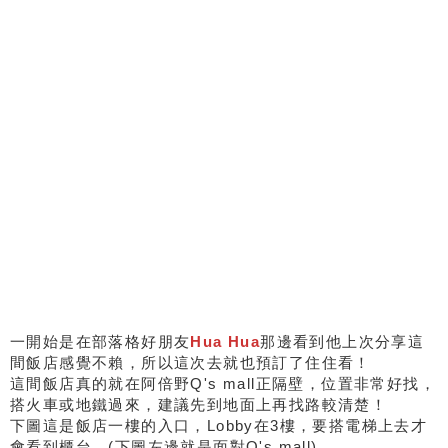
一開始是在部落格好朋友
Hua Hua
那邊看到他上次分享這
間飯店感覺不賴，所以這次去就也預訂了住住看！
這間飯店真的就在阿倍野Q's mall正隔壁，位置非常好找，
搭火車或地鐵過來，建議先到地面上再找路較清楚！
下圖這是飯店一樓的入口，Lobby在3樓，要搭電梯上去才
會看到櫃台。(下圖左邊就是面對Q's mall)