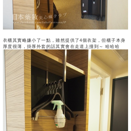
衣櫃其實略嫌小了一點，雖然提供了4個衣架，但櫃子本身
厚度很薄，掛厚外套的話其實會在走道上撞到～ 哈哈哈