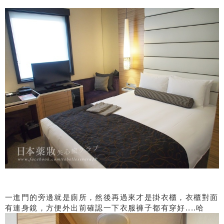
一進門的旁邊就是廁所，然後再過來才是掛衣櫃，衣櫃對面
有連身鏡，方便外出前確認一下衣服褲子都有穿好....哈