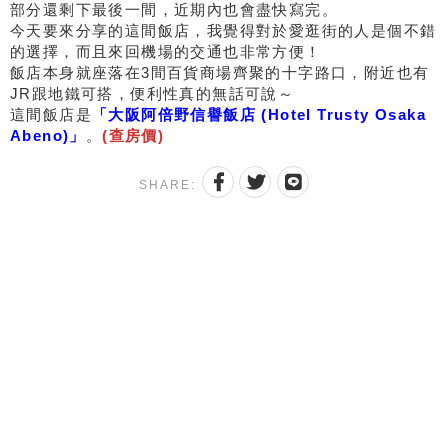
部分還剩下最後一間，近期內也會盡快寫完。
今天要來分享的這間飯店，我覺得對於愛逛街的人是個不錯
的選擇，而且來回機場的交通也非常方便！
飯店本身就座落在3間百貨商場齊聚的十字路口，附近也有
JR跟地鐵可搭，便利性真的無話可說～
這間飯店是
「大阪阿倍野信譽飯店 (Hotel Trusty Osaka
Abeno)」
。
(查房價)
SHARE: