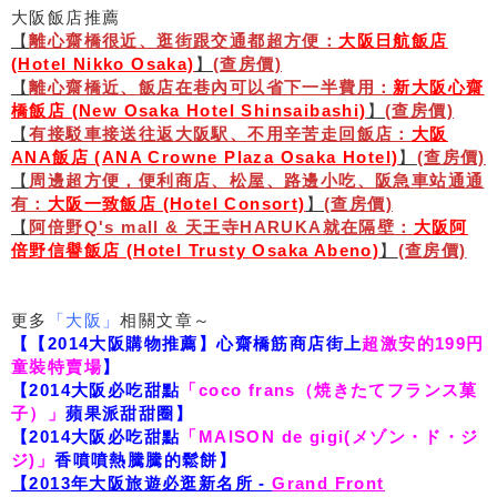
大阪飯店推薦
【
離心齋橋很近、逛街跟交通都超方便：
大阪日航飯店
(Hotel Nikko Osaka)
】
(查房價)
【
離心齋橋近、飯店在巷內可以省下一半費用：
新大阪心齋
橋飯店 (New Osaka Hotel Shinsaibashi)
】
(查房價)
【
有接駁車接送往返大阪駅、不用辛苦走回飯店：
大阪
ANA飯店 (ANA Crowne Plaza Osaka Hotel)
】
(查房價)
【
周邊超方便，便利商店、松屋、路邊小吃、阪急車站通通
有：
大阪一致飯店 (Hotel Consort)
】
(查房價)
【
阿倍野Q's mall & 天王寺HARUKA就在隔壁：
大阪阿
倍野信譽飯店 (Hotel Trusty Osaka Abeno)
】
(查房價)
更多
「大阪」
相關文章～
【【2014大阪購物推薦】心齋橋筋商店街上
超激安的199円
童裝特賣場
】
【2014大阪必吃甜點
「coco frans（焼きたてフランス菓
子）」
蘋果派甜甜圈】
【2014大阪必吃甜點
「MAISON de gigi(メゾン・ド・ジ
ジ)」
香噴噴熱騰騰的鬆餅】
【2013年大阪旅遊必逛新名所 -
Grand Front