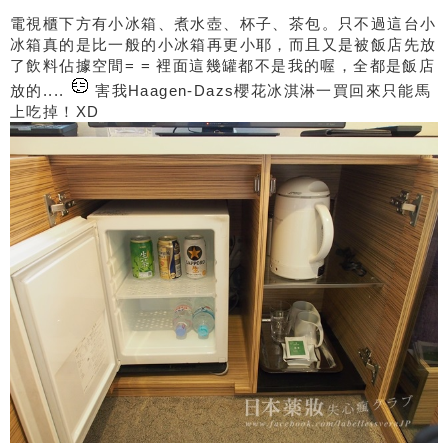
電視櫃下方有小冰箱、煮水壺、杯子、茶包。只不過這台小
冰箱真的是比一般的小冰箱再更小耶，而且又是被飯店先放
了飲料佔據空間= = 裡面這幾罐都不是我的喔，全都是飯店
放的....
害我Haagen-Dazs櫻花冰淇淋一買回來只能馬
上吃掉！XD