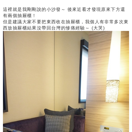
這裡就是我剛剛說的小沙發～ 後來近看才發現原來下方還
有兩個抽屜櫃！
但是建議大家不要把東西收在抽屜櫃，我個人有非常多次東
西放抽屜櫃結果沒帶回台灣的慘痛經驗～ (大哭)