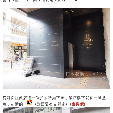
從對面往飯店這一側拍的話如下圖，飯店樓下就有一風堂
唷，超讚的！
(對面還有吉野家)
(查房價)