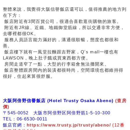
整體來說，我覺得大阪信譽飯店還可以，值得推薦的地方列
在下方：
飯店附近有3間百貨公司，很適合喜歡逛街購物的旅客。
附近有JR線、近鐵、地鐵御堂筋線，所以交通非常方便，
去哪裡都很OK。
服務人員語言能力滿好的，溝通很順暢，態度也都很和
善。
飯店樓下就有一風堂拉麵跟吉野家，Q's mall一樓也有
LAWSON，晚上肚子餓或買東西都方便。
房間走道窄了一點，大型的行李箱會無法攤開來。
飯店整體跟房間內的裝潢都很時尚，空間環境也都維持得
很好，住起來算很舒服。
大阪阿倍野信譽飯店 (Hotel Trusty Osaka Abeno)
(查房
價)
〒545-0052 大阪市阿倍野区阿倍野筋1-5-10-300
TEL：06-6530-0011
飯店官網：
https://www.trusty.jp/trusty/abeno/
(12番