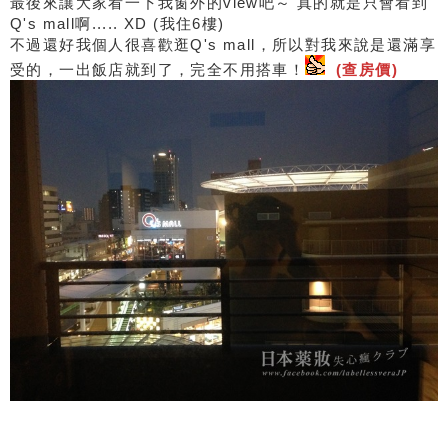
最後來讓大家看一下我窗外的view吧～ 真的就是只會看到
Q's mall啊..... XD (我住6樓)
不過還好我個人很喜歡逛Q's mall，所以對我來說是還滿享
受的，一出飯店就到了，完全不用搭車！
(查房價)