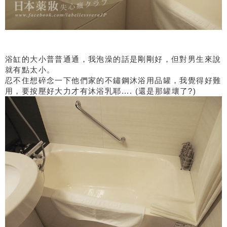
浴缸的大小普普通通，我泡澡的話是剛剛好，但對男生來說
就有點太小。
忍不住想碎念一下他們家的不鏽鋼沐浴用品罐，我覺得好難
用，要按壓好大力才有沐浴乳耶.... (還是那罐壞了?)