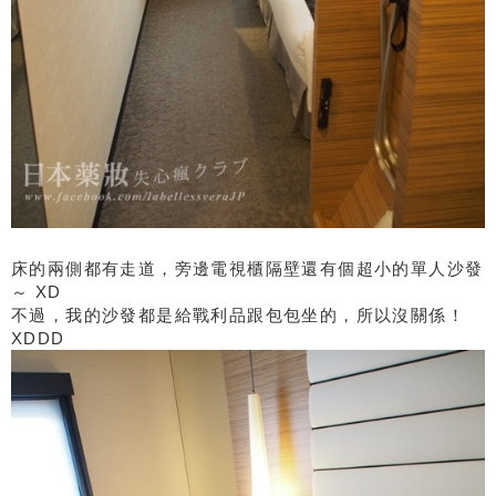
床的兩側都有走道，旁邊電視櫃隔壁還有個超小的單人沙發
～ XD
不過，我的沙發都是給戰利品跟包包坐的，所以沒關係！
XDDD