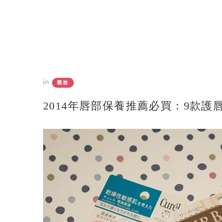
in
藥妝
2014年唇部保養推薦必買：9款