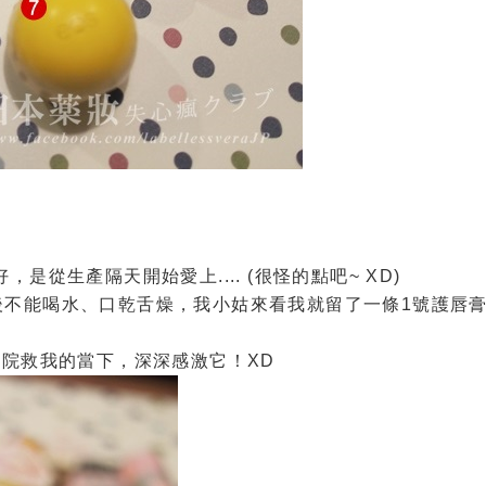
從生產隔天開始愛上.... (很怪的點吧~ XD)
後不能喝水、口乾舌燥，我小姑來看我就留了一條1號護唇
醫院救我的當下，深深感激它！XD