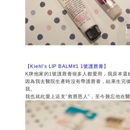
【
Kiehl's LIP BALM#1 1號護唇膏
】
K牌他家的1號護唇膏很多人都愛用，我原本還好，是
因為我去醫院生產時沒有帶護唇膏，結果生完
我。
我也就此愛上這支"救唇恩人"，至今難忘他在