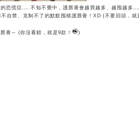
慌症.... 不知不覺中，護唇膏會越買越多、越囤越多...
不自禁、克制不了的默默囤積護唇膏！XD (不要回頭，就
唇膏～ (你沒看錯，就是9款！
)