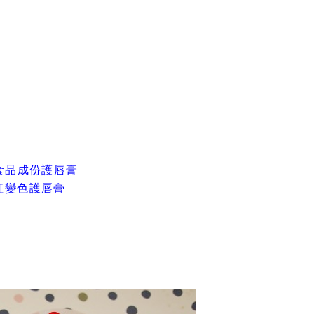
00%食品成份護唇膏
淺粉紅變色護唇膏