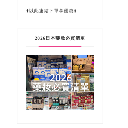
⬆️以此連結下單享優惠⬆️
2026日本藥妝必買清單