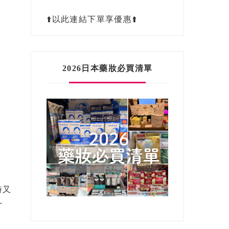
⬆️以此連結下單享優惠⬆️
2026日本藥妝必買清單
時又
～