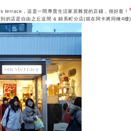
e's terrace，這是一間專賣生活家居雜貨的店鋪，很好逛！
大家逛到的店是自由之丘這間 & 錦系町分店(就在阿卡將同棟4樓