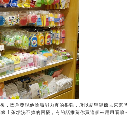
刷後，因為發現他除垢能力真的很強，所以趁聖誕節去東京
杯緣上茶垢洗不掉的困擾，有的話推薦你買這個來用用看唷