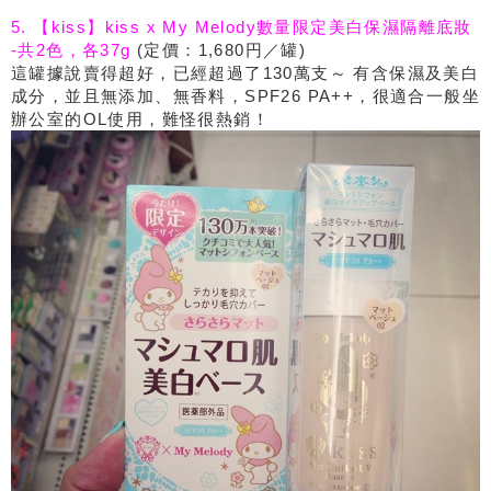
5. 【kiss】kiss x My Melody數量限定美白保濕隔離底妝
-共2色，各37g
(定價：1,680円／罐)
這罐據說賣得超好，已經超過了130萬支～ 有含保濕及美白
成分，並且無添加、無香料，SPF26 PA++，很適合一般坐
辦公室的OL使用，難怪很熱銷！