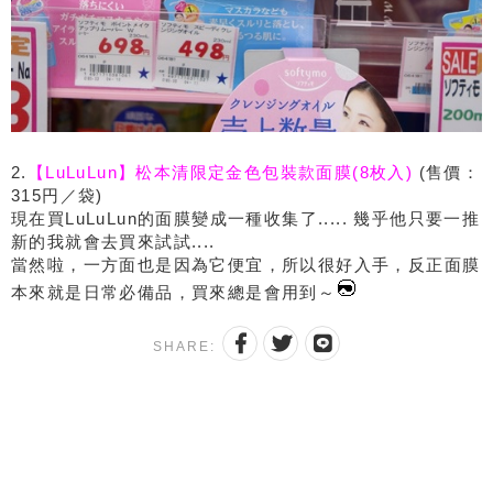
2.
【LuLuLun】松本清限定金色包裝款面膜(8枚入)
(售價：
315円／袋)
現在買LuLuLun的面膜變成一種收集了..... 幾乎他只要一推
新的我就會去買來試試....
當然啦，一方面也是因為它便宜，所以很好入手，反正面膜
本來就是日常必備品，買來總是會用到～
SHARE: