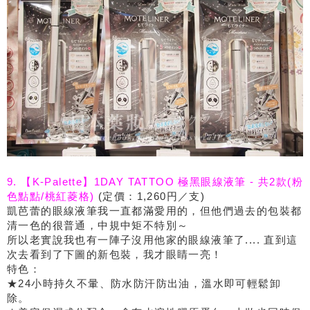
9. 【K-Palette】1DAY TATTOO 極黑眼線液筆 - 共2款(粉
色點點/桃紅菱格)
(定價：1,260円／支)
凱芭蕾的眼線液筆我一直都滿愛用的，但他們過去的包裝都
清一色的很普通，中規中矩不特別～
所以老實說我也有一陣子沒用他家的眼線液筆了.... 直到這
次去看到了下圖的新包裝，我才眼睛一亮！
特色：
★24小時持久不暈、防水防汗防出油，溫水即可輕鬆卸
除。