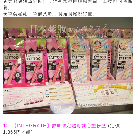
★美容保濕成分配合，含有水溶性膠原蛋白，上妝也同時保
養。
★筆尖極細、筆觸柔軟，眼頭眼尾都好畫。
10. 【INTEGRATE】數量限定超可愛心型粉盒
(定價：
1,365円／組)