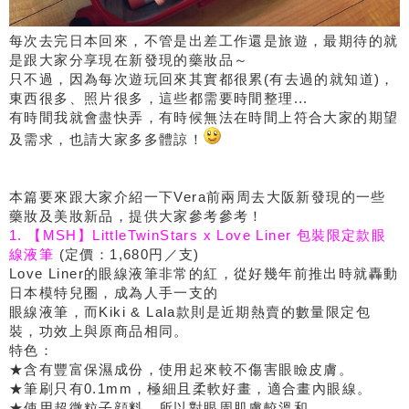
每次去完日本回來，不管是出差工作還是旅遊，最期待的就
是跟大家分享現在新發現的藥妝品～
只不過，因為每次遊玩回來其實都很累(有去過的就知道)，
東西很多、照片很多，這些都需要時間整理...
有時間我就會盡快弄，有時候無法在時間上符合大家的期望
及需求，也請大家多多體諒！
本篇要來跟大家介紹一下Vera前兩周去大阪新發現的一些
藥妝及美妝新品，提供大家參考參考！
1. 【MSH】LittleTwinStars x Love Liner 包裝限定款眼
線液筆
(定價：1,680円／支)
Love Liner的眼線液筆非常的紅，從好幾年前推出時就轟動
日本模特兒圈，成為人手一支的
眼線液筆，而Kiki & Lala款則是近期熱賣的數量限定包
裝，功效上與原商品相同。
特色：
★含有豐富保濕成份，使用起來較不傷害眼瞼皮膚。
★筆刷只有0.1mm，極細且柔軟好畫，適合畫內眼線。
★使用超微粒子顔料，所以對眼周肌膚較溫和。