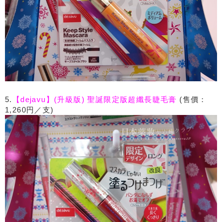
5.
【dejavu】(升級版) 聖誕限定版超纖長睫毛膏
(售價：
1,260円／支)