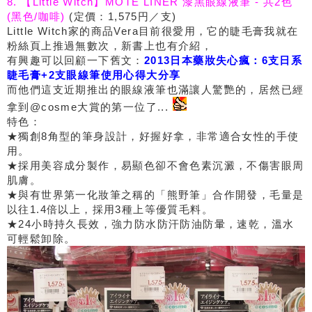
8. 【Little Witch】MOTE LINER 漆黑眼線液筆 - 共2色
(黑色/咖啡)
(定價：1,575円／支)
Little Witch家的商品Vera目前很愛用，它的睫毛膏我就在
粉絲頁上推過無數次，新書上也有介紹，
有興趣可以回顧一下舊文：
2013日本藥妝失心瘋：6支日系
睫毛膏+2支眼線筆使用心得大分享
而他們這支近期推出的眼線液筆也滿讓人驚艷的，居然已經
拿到@cosme大賞的第一位了...
特色：
★獨創8角型的筆身設計，好握好拿，非常適合女性的手使
用。
★採用美容成分製作，易顯色卻不會色素沉澱，不傷害眼周
肌膚。
★與有世界第一化妝筆之稱的「熊野筆」合作開發，毛量是
以往1.4倍以上，採用3種上等優質毛料。
★24小時持久長效，強力防水防汗防油防暈，速乾，溫水
可輕鬆卸除。