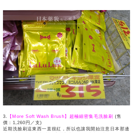
3.
【More Soft Wash Brush】超極細密集毛洗臉刷
(售
價：1,260円／支)
近期洗臉刷這東西一直很紅，所以也讓我開始注意日本那邊