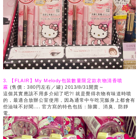
3. 【FLAIR】My Melody包裝數量限定款衣物清香噴
霧
(售價：380円左右／罐) 2013/8/31開賣～
這個其實應該不用多介紹了吧?! 就是覺得衣物有味道時噴
的，最適合放辦公室使用，因為通常中午吃完飯身上都會有
些油味不好聞.... 官方寫的特色包括：除菌、消臭、防靜
電。