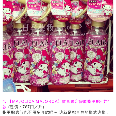
4. 【MAJOLICA MAJORCA】數量限定變妝指甲貼- 共4
款
(定價：787円／片)
指甲貼應該也不用多介紹吧～ 這就是挑喜歡的樣式這樣，