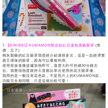
7.
【KIRIBAI】KUMAMON限定款紅豆溫熱蒸氣眼罩
(售
價：忘了)
桐灰製藥的紅豆眼罩我曾經介紹過很多次，這是一款經濟實
惠又環保的眼罩，因為可以重複利用。
使用前放進微波爐加熱即可，溫度大約可持續30分鐘左
右。我覺得熱度跟持久度都比單次使用的花王眼罩優。
我用的是一般沒有花色款，不是照片上的KUMAMON款，
功能完全相同喔，只是這個比較可愛！