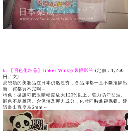
6. 【明色化粧品】Tinker Wink淚袋眼影筆
(定價：1,260
円／支)
淚袋類的美妝品在日本仍然超夯，各品牌都一直不斷推陳出
新，買都買不完啊～
特色：據說可把眼睛幅度放大120%以上、強力防汗防油、
顯色不易脫落、含保濕及彈力成分，化妝同時兼顧保養。建
議畫出寬度為5mm～