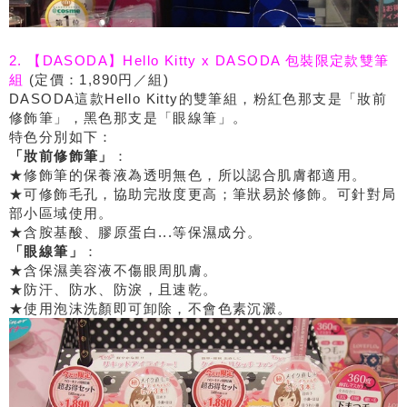
2. 【DASODA】Hello Kitty x DASODA 包裝限定款雙筆
組
(定價：1,890円／組)
DASODA這款Hello Kitty的雙筆組，粉紅色那支是「妝前
修飾筆」，黑色那支是「眼線筆」。
特色分別如下：
「妝前修飾筆」
：
★修飾筆的保養液為透明無色，所以認合肌膚都適用。
★可修飾毛孔，協助完妝度更高；筆狀易於修飾。可針對局
部小區域使用。
★含胺基酸、膠原蛋白...等保濕成分。
「眼線筆」
：
★含保濕美容液不傷眼周肌膚。
★防汗、防水、防淚，且速乾。
★使用泡沫洗顏即可卸除，不會色素沉澱。