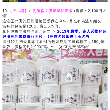
10.
【玉の輿】豆乳優格面膜增量點點版
(售價：2,100円／
罐)
這罐玉の輿的豆乳優格面膜我在今年7月也有寫過介紹文，
當時的包裝是120g，賣1,575円。
豆乳優格面膜的詳細介紹文=>
2013年最愛、逢人必推的超
好用豆乳優格霜狀面膜 -【豆腐の盛田屋】玉の輿
這回12月初去北海道看到的包裝都是下圖這種了，150g增
量版，價格高到2,000円以上... (看來是賣得不錯)