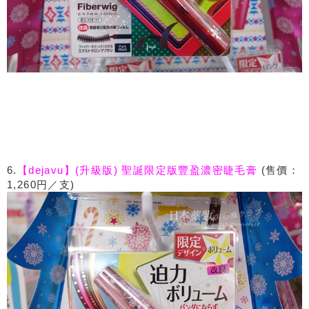
6.
【dejavu】(升級版) 聖誕限定版豐盈濃密睫毛膏
(售價：
1,260円／支)