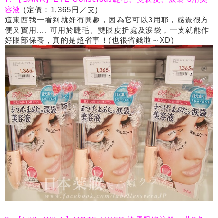
容液
(定價：1,365円／支)
這東西我一看到就好有興趣，因為它可以3用耶，感覺很方
便又實用.... 可用於睫毛、雙眼皮折處及淚袋，一支就能作
好眼部保養，真的是超省事！(也很省錢啦～XD)