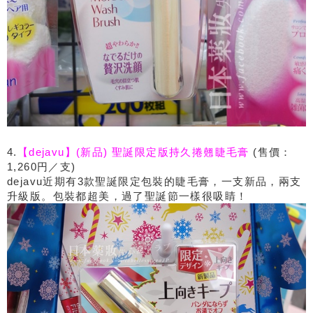
4.
【dejavu】(新品) 聖誕限定版持久捲翹睫毛膏
(售價：
1,260円／支)
dejavu近期有3款聖誕限定包裝的睫毛膏，一支新品，兩支
升級版。包裝都超美，過了聖誕節一樣很吸睛！