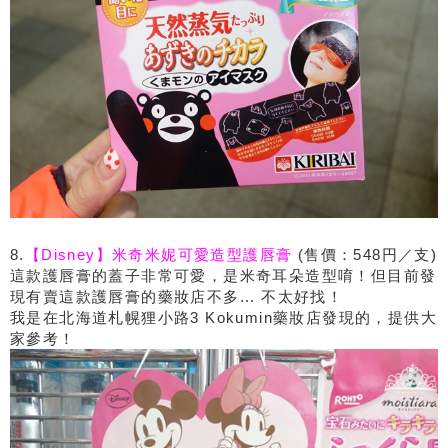
8.
【Disney】米奇米妮可愛造型護唇膏
(售價：548円／支)
這款護唇膏的蓋子非常可愛，是米奇耳朵造型唷！但目前發
現有賣這款護唇膏的藥妝店不多... 不太好找！
我是在北海道札幌狸小路3 Kokumin藥妝店發現的，提供大
家參考！