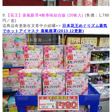
9.
【花王】蒸氣眼罩4種香味綜合版 (20枚入)
(售價：1,780
円／盒)
這商品有更新在文章中介紹囉=>
日本花王めぐりズム蒸気
でホットアイマスク 蒸氣眼罩(2013.12更新)