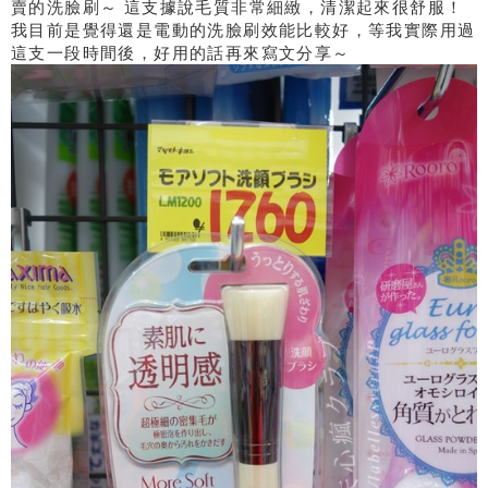
賣的洗臉刷～ 這支據說毛質非常細緻，清潔起來很舒服！
我目前是覺得還是電動的洗臉刷效能比較好，等我實際用過
這支一段時間後，好用的話再來寫文分享～