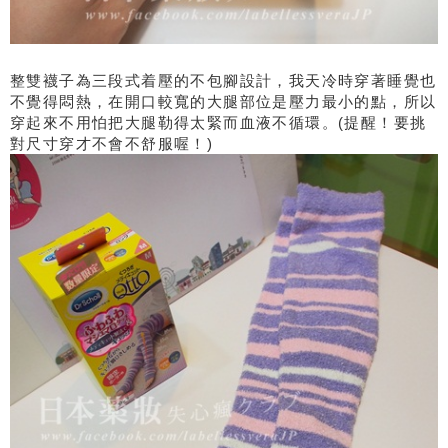
整雙襪子為三段式着壓的不包腳設計，我天冷時穿著睡覺也
不覺得悶熱，在開口較寬的大腿部位是壓力最小的點，所以
穿起來不用怕把大腿勒得太緊而血液不循環。(提醒！要挑
對尺寸穿才不會不舒服喔！)