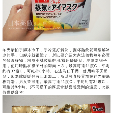
冬天最怕手腳冰冷了，手冷還好解決，握杯熱飲就可緩解冰
冰的手，但腳冷就很難了，所以要介紹大家這個我每年必買
的保暖好物：桐灰小林製藥鞋用
/
襪用暖暖貼。左邊為襪子
用，使用時貼在襪子外的腳面上方，最高可達
44
度
C
，平均
約有
37
度
C
，可維持
8
小時。右邊為鞋子用，使用時不需黏
貼，因為此暖暖包有止滑加工，所以可直接置放在鞋內腳底
板前端，男女皆可用。最高可達
41
度
C
，平均約有
34
度
C
，
可維持
8
小時。
(
不同襪子的厚度會影響感受到的溫度，此數
值僅供參考
)