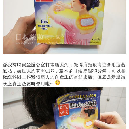
像我有時候坐辦公室打電腦太久，覺得肩頸痠痛也會用這蒸
氣貼，熱度大約有40度C，差不多可維持個30分鐘，可以稍
微緩解因工作緊張壓力大而產生的肩頸痠痛。但還是最建議
晚上真正放鬆時使用啦~