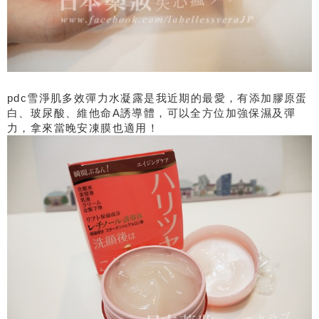
pdc雪淨肌多效彈力水凝露是我近期的最愛，有添加膠原蛋
白、玻尿酸、維他命A誘導體，可以全方位加強保濕及彈
力，拿來當晚安凍膜也適用！