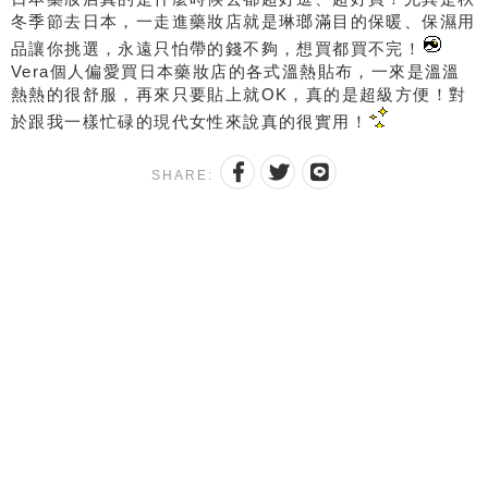
冬季節去日本，一走進藥妝店就是琳瑯滿目的保暖、保濕用
品讓你挑選，永遠只怕帶的錢不夠，想買都買不完！
Vera
個人偏愛買日本藥妝店的各式溫熱貼布，一來是溫溫
熱熱的很舒服，再來只要貼上就
OK
，真的是超級方便！對
於跟我一樣忙碌的現代女性來說真的很實用！
SHARE: