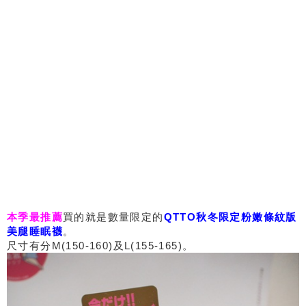
本季最推薦
買的就是數量限定的
QTTO
秋冬限定粉嫩條紋版
美腿睡眠襪
。
尺寸有分
M(150-160)
及
L(155-165)
。