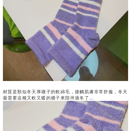
材質是類似冬天厚襪子的軟綿毛，接觸肌膚非常舒服，冬天
最需要這種又軟又暖的襪子來陪伴過冬了…