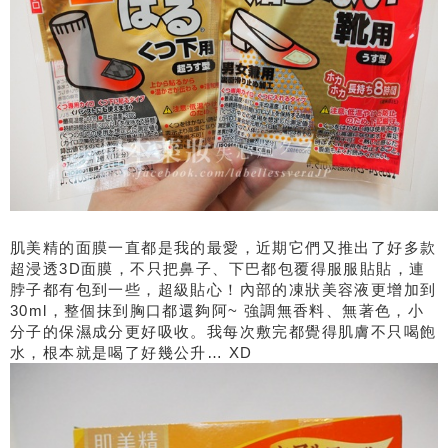
肌美精的面膜一直都是我的最愛，近期它們又推出了好多款
超浸透3D面膜，不只把鼻子、下巴都包覆得服服貼貼，連
脖子都有包到一些，超級貼心！內部的凍狀美容液更增加到
30ml，整個抹到胸口都還夠阿~ 強調無香料、無著色，小
分子的保濕成分更好吸收。我每次敷完都覺得肌膚不只喝飽
水，根本就是喝了好幾公升… XD