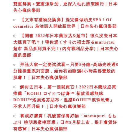
雙重酵素＋雙重潔淨泥，更深入毛孔清潔髒污｜日本
失心瘋俱樂部
【文末有禮物兌換券】洗完像做頭皮SPA！Of
cosmetics 為油頭人開啟新世界｜日本失心瘋俱樂部
【開箱 2022年日本藥妝店&超市】很久沒去日本
大採買了吧？！帶你逛くすりの福太郎＆maruetsu
超市 新品多到買不完！(內有戰利品分享)｜日本失心
瘋俱樂部
拜託大家一定要試試看～只要8分鐘~高絲光映透8
分鐘插畫系列面膜，給你有如睡滿8小時美容覺般的
肌膚！｜日本失心瘋俱樂部
解封去日本，第一個就買它！2022日本藥妝必買
推薦「ROIHI ロイヒつぼ膏™ 新款溫感無味
ROIHI™洛索洛芬貼布 ∕ 溫感ROIHI™滾珠乳膏」
不求人再升級！｜日本失心瘋俱樂部
養成好膚質！乳酸菌保養好物「momopuri もも
ぷり 桃明肌蜜桃面膜」日本9月新上市，提升膚質好
有感💓｜日本失心瘋俱樂部