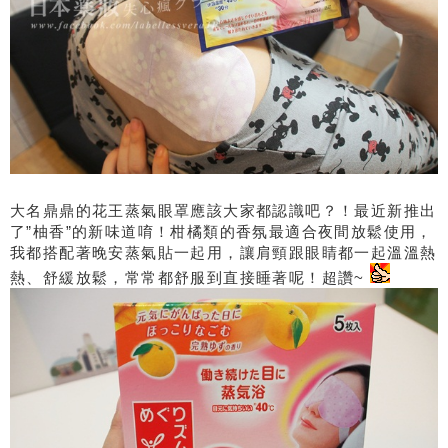
大名鼎鼎的花王蒸氣眼罩應該大家都認識吧？！最近新推出
了”柚香”的新味道唷！柑橘類的香氛最適合夜間放鬆使用，
我都搭配著晚安蒸氣貼一起用，讓肩頸跟眼睛都一起溫溫熱
熱、舒緩放鬆，常常都舒服到直接睡著呢！超讚~