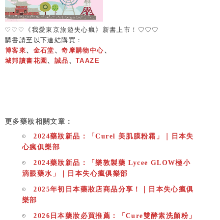
♡♡♡
《我愛東京旅遊失心瘋》新書上市！♡♡♡
購書請至以下連結購買：
博客來
、
金石堂
、
奇摩購物中心
、
城邦讀書花園
、
誠品
、
TAAZE
更多藥妝相關文章：
2024藥妝新品：「Curel 美肌膜粉霜」｜日本失
心瘋俱樂部
2024藥妝新品：「樂敦製藥 Lycee GLOW極小
滴眼藥水」｜日本失心瘋俱樂部
2025年初日本藥妝店商品分享！｜日本失心瘋俱
樂部
2026日本藥妝必買推薦：「Cure雙酵素洗顏粉」