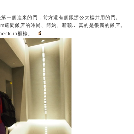
是第一個進來的門，前方還有個跟辦公大樓共用的門。
m這間飯店的時尚、簡約、新穎... 真的是很新的飯店。
ck-in櫃檯。