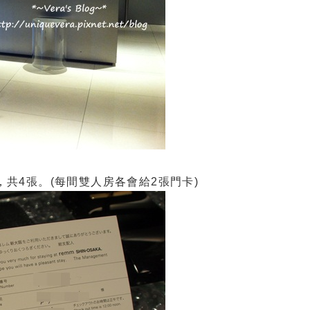
卡，共4張。(每間雙人房各會給2張門卡)