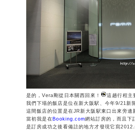
是的，Vera剛從日本關西回來！
這趟行程主
我們下塌的飯店是位在新大阪駅、今年9/21新
這間飯店的位置是在JR新大阪駅東口出來旁邊新
當初我是在
Booking.com
網站訂房的，而且下訂
是訂房成功之後看備註的地方才發現它寫2012.