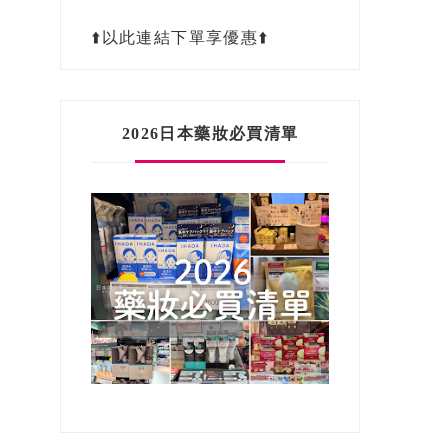
⬆️以此連結下單享優惠⬆️
2026日本藥妝必買清單