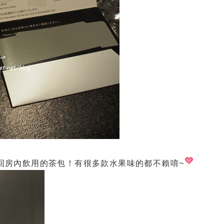
想帶回房內飲用的茶包！有很多款水果味的都不賴唷~