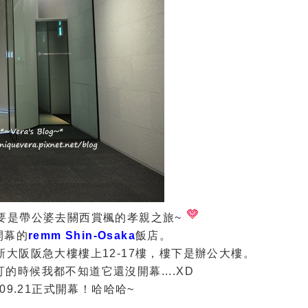
要是帶公婆去關西賞楓的孝親之旅~
開幕的
remm Shin-Osaka
飯店。
大阪阪急大樓樓上12-17樓，樓下是辦公大樓。
的時候我都不知道它還沒開幕....XD
09.21正式開幕！哈哈哈~